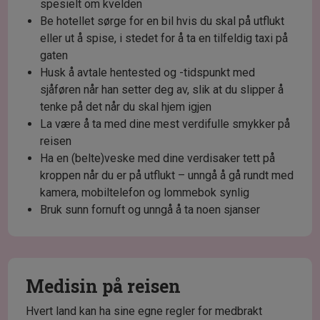
spesielt om kvelden
Be hotellet sørge for en bil hvis du skal på utflukt
eller ut å spise, i stedet for å ta en tilfeldig taxi på
gaten
Husk å avtale hentested og -tidspunkt med
sjåføren når han setter deg av, slik at du slipper å
tenke på det når du skal hjem igjen
La være å ta med dine mest verdifulle smykker på
reisen
Ha en (belte)veske med dine verdisaker tett på
kroppen når du er på utflukt – unngå å gå rundt med
kamera, mobiltelefon og lommebok synlig
Bruk sunn fornuft og unngå å ta noen sjanser
Medisin på reisen
Hvert land kan ha sine egne regler for medbrakt