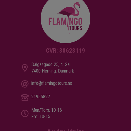
Swakopmund
Sossusvlei
"Flamingotours framstår som en
Sesriem Canyon
ryddig, seriøs og knallproff aktør i en
All transport inkludert
jungel av aktører. Takk for god hjelp så
Inkludert i prisen
langt!"
14 dager
- Tom Wangerud
CVR: 38628119
Pris pr.
Les mer
35.495
kr.
pers. fra
Dalgasgade 25, 4. Sal
7400 Herning, Danmark
info@flamingotours.no
Se kart
21955827
Man/Tors: 10-16
Fre: 10-15