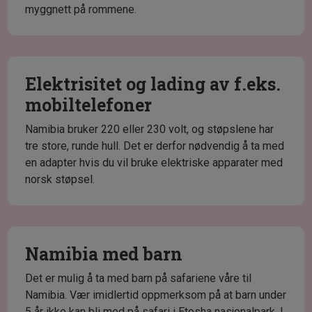
myggnett på rommene.
Elektrisitet og lading av f.eks.
mobiltelefoner
Namibia bruker 220 eller 230 volt, og støpslene har
tre store, runde hull. Det er derfor nødvendig å ta med
en adapter hvis du vil bruke elektriske apparater med
norsk støpsel.
Namibia med barn
Det er mulig å ta med barn på safariene våre til
Namibia. Vær imidlertid oppmerksom på at barn under
5 år ikke kan bli med på safari i Etosha nasjonalpark. I