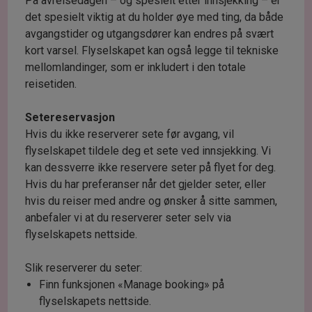
På avreisedagen – og spesielt etter innsjekking – er
det spesielt viktig at du holder øye med ting, da både
avgangstider og utgangsdører kan endres på svært
kort varsel. Flyselskapet kan også legge til tekniske
mellomlandinger, som er inkludert i den totale
reisetiden.
Setereservasjon
Hvis du ikke reserverer sete før avgang, vil
flyselskapet tildele deg et sete ved innsjekking. Vi
kan dessverre ikke reservere seter på flyet for deg.
Hvis du har preferanser når det gjelder seter, eller
hvis du reiser med andre og ønsker å sitte sammen,
anbefaler vi at du reserverer seter selv via
flyselskapets nettside.
Slik reserverer du seter:
Finn funksjonen «Manage booking» på
flyselskapets nettside.