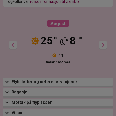
og/eller vår
reiseinformasjon til Zambia
.
August
25
°
8
°
11
Solskinnstimer
Flybilletter og setereservasjoner
Bagasje
Mottak på flyplassen
Visum