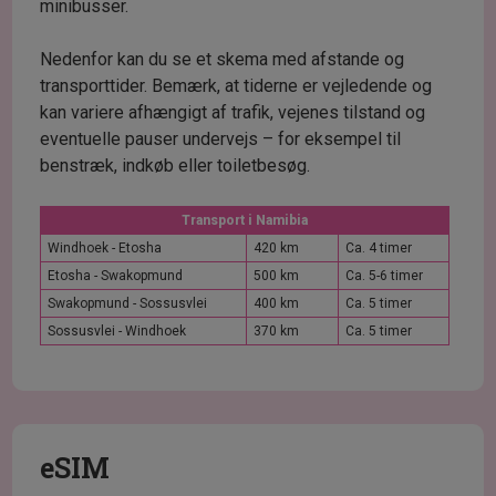
minibusser.
Nedenfor kan du se et skema med afstande og
transporttider. Bemærk, at tiderne er vejledende og
kan variere afhængigt af trafik, vejenes tilstand og
eventuelle pauser undervejs – for eksempel til
benstræk, indkøb eller toiletbesøg.
Transport i Namibia
Windhoek - Etosha
420 km
Ca. 4 timer
Etosha - Swakopmund
500 km
Ca. 5-6 timer
Swakopmund - Sossusvlei
400 km
Ca. 5 timer
Sossusvlei - Windhoek
370 km
Ca. 5 timer
eSIM