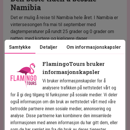
Namibia
Det er mulig å reise til Namibia hele året. I Namibia er
vintersesongen fra mai til september med
dagtemperaturer på rundt 25 grader og 0 grader om
natten, med kortere og kjøligere dager.
Samtykke
Detaljer
Om informasjonskapsler
Sommersesongen er fra oktober til april med
dagtemperaturer på rundt 35 grader på dagtid og 15
FlamingoTours bruker
grader om natten. Regntiden er om sommeren.
informasjonskapsler
Dagene er litt lengre og kan være svært varme.
Vi bruker informasjonskapsler for å
Nedenfor kan du se værstatistikk fra de ulike
analysere trafikken på nettstedet vårt og
områdene i Namibia.
for å gi deg tilgang til funksjoner på sosiale medier. Vi deler
også informasjon om din bruk av nettstedet vårt med våre
betrodde partnere innen sosiale medier, annonsering og
Windhoek
Jan
Feb
Mar
Apr
Maj
analyse. Disse partnerne kan kombinere den innsamlede
Max temp (°C)
32
31
29
28
26
informasjonen med annen informasjon du har gitt dem, eller
Min temp (°C)
18
18
17
13
10
som de har samlet inn fra din bruk av deres tjenester.