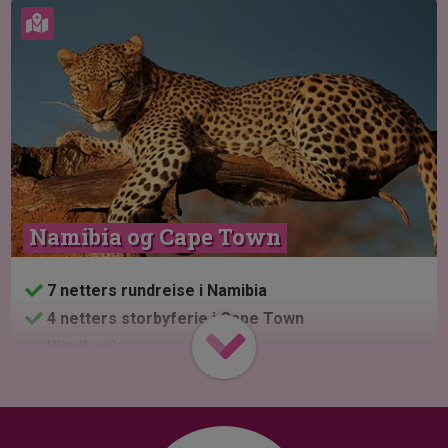
Se kart
Namibia og Cape Town
7 netters rundreise i Namibia
4 netters storbyferie i Cape Town
Windhoek
Etosha Nasjonalpark
Damaraland
Skeleton Coast