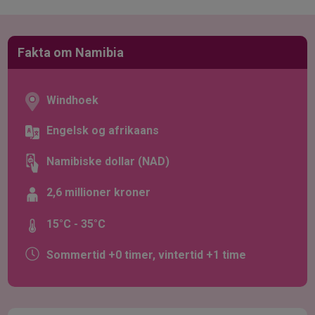
Fakta om Namibia
Windhoek
Engelsk og afrikaans
Namibiske dollar (NAD)
2,6 millioner kroner
15°C - 35°C
Sommertid +0 timer, vintertid +1 time