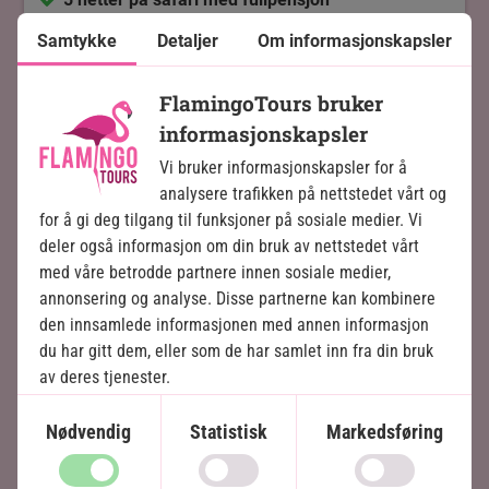
6 netter på Zanzibar på 4-stjerners resort med
Samtykke
Detaljer
Om informasjonskapsler
halvpensjon
Egen safaribil med privat guide
FlamingoTours bruker
Serengeti Nasjonalpark
informasjonskapsler
Lake Manyara
Vi bruker informasjonskapsler for å
Ngorongoro-krateret
analysere trafikken på nettstedet vårt og
Tarangire Nasjonalpark
for å gi deg tilgang til funksjoner på sosiale medier. Vi
deler også informasjon om din bruk av nettstedet vårt
Inkludert i prisen
med våre betrodde partnere innen sosiale medier,
annonsering og analyse. Disse partnerne kan kombinere
14 dager
den innsamlede informasjonen med annen informasjon
du har gitt dem, eller som de har samlet inn fra din bruk
35.995
kr.
Pris pr.
Les mer
pers. fra
av deres tjenester.
Nødvendig
Statistisk
Markedsføring
Se billeder