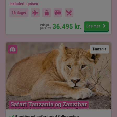
Inkludert i prisen
16 dager
36.495
kr.
Pris pr.
Les mer
pers. fra
Se kart
Tanzania
Safari Tanzania og Zanzibar
5 netter på safari med fullpensjon