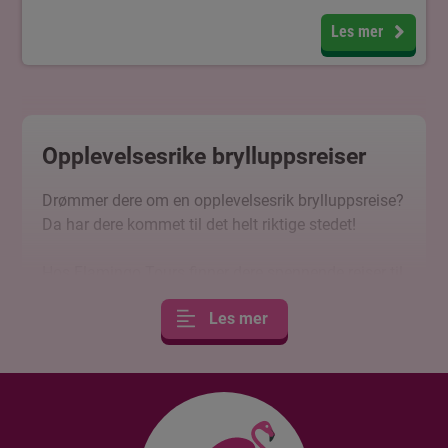
Les mer
Opplevelsesrike brylluppsreiser
Drømmer dere om en opplevelsesrik brylluppsreise?
Da har dere kommet til det helt riktige stedet!
Hos Flamingo Tours finner dere spennende reiser til
en lang rekke eksotiske destinasjoner med
Les mer
rik mulighet for både romantikk, avslapping og
spennende opplevelser.
På denne siden har vi fremhevet de reisene, som vi
syns er spesielt gode som brylluppsreise, men
dere er selvsagt også velkommen til å