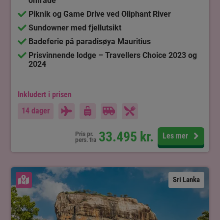
område
Piknik og Game Drive ved Oliphant River
Sundowner med fjellutsikt
Badeferie på paradisøya Mauritius
Prisvinnende lodge – Travellers Choice 2023 og
2024
Inkludert i prisen
14 dager
33.495
kr.
Pris pr.
Les mer
pers. fra
Se kart
Sri Lanka