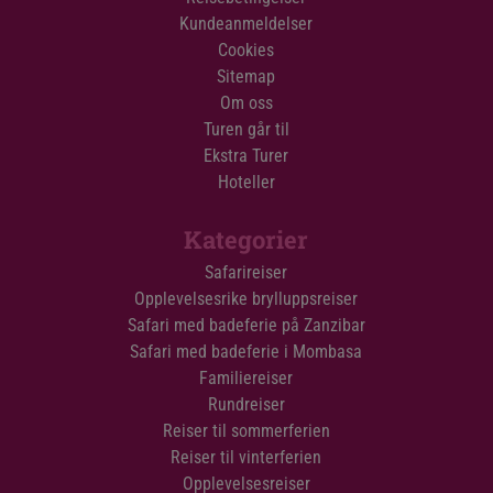
Brylluppsreise: Safari og Zanzibar
Kundeanmeldelser
Cookies
Brylluppsreise i India
Sitemap
Om oss
Få et uforpliktende tilbud
Turen går til
Ekstra Turer
Hoteller
Brylluppsreise på Sri Lanka
Kategorier
Safarireiser
Sri Lanka er en fantastisk destinasjon for dere,
Opplevelsesrike brylluppsreiser
som drømmer om en brylluppsreise med
Safari med badeferie på Zanzibar
masse spennende opplevelser.
Safari med badeferie i Mombasa
Familiereiser
Fra fantastisk vakker natur med frodige teåkere
Rundreiser
og flotte vannfall, ville elefanter, leoparder og
Reiser til sommerferien
krokodiller i Sri Lankas nasjonalparker til
Reiser til vinterferien
imponerende, historiske monumenter og
Opplevelsesreiser
fasinerende kulturarv – Sri Lanka har det hele!