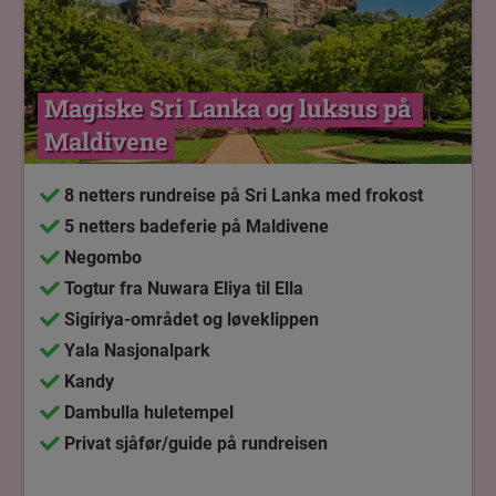
Magiske Sri Lanka og luksus på 
Maldivene
8 netters rundreise på Sri Lanka med frokost
5 netters badeferie på Maldivene
Negombo
Togtur fra Nuwara Eliya til Ella
Sigiriya-området og løveklippen
Yala Nasjonalpark
Kandy
Dambulla huletempel
Privat sjåfør/guide på rundreisen