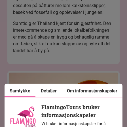
dessuten på båtturer mellom kalksteinsklipper,
besøk ved fossefall og opplevelser i jungelen.
Samtidig er Thailand kjent for sin gjestfrihet. Den
imøtekommende og smilende lokalbefolkningen
er med på å skape en trygg og behagelig ramme
om ferien, slik at du kan slappe av og nyte alt det
landet har å by på.
Samtykke
Detaljer
Om informasjonskapsler
FlamingoTours bruker
informasjonskapsler
Vi bruker informasjonskapsler for å