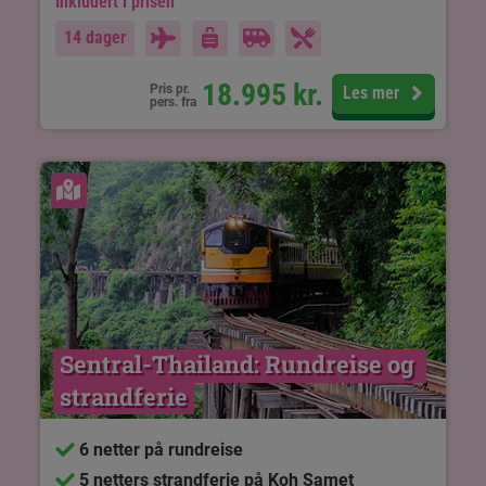
Inkludert i prisen
14 dager
18.995
kr.
Pris pr.
Les mer
pers. fra
Se kart
Sentral-Thailand: Rundreise og 
strandferie
6 netter på rundreise
5 netters strandferie på Koh Samet