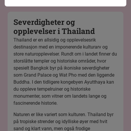
Severdigheter og
opplevelser i Thailand
Thailand er en allsidig og opplevelsesrik
destinasjon med en imponerende kulturarv og
store naturopplevelser. Rundt om i landet finner du
storslåtte templer og historiske områder, hvor
spesielt
Bangkok
byr på ikoniske severdigheter
som Grand Palace og Wat Pho med den liggende
Buddha. I den tidligere kongebyen Ayutthaya kan
du oppleve tempelruiner og historiske
monumenter, som vitner om landets lange og
fascinerende historie.
Naturen er like variert som kulturen. Thailand byr
på tropiske strender og idylliske øyer med hvit
sand og klart vann, men også frodige