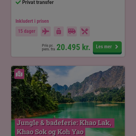
Privat transfer
Inkludert i prisen
15 dager
20.495
kr.
Pris pr.
Les mer
pers. fra
Se kart
Jungle & badeferie: Khao Lak, 
Khao Sok og Koh Yao