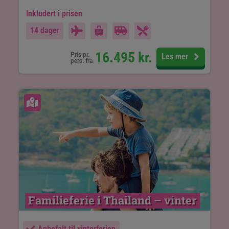
Inkludert i prisen
14 dager
16.495
kr.
Pris pr.
Les mer
pers. fra
Se kart
Familieferie i Thailand – vinter
Anbefalt til vinterferien