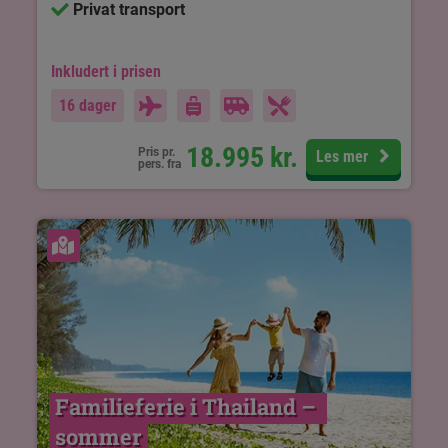
Privat transport
Inkludert i prisen
16 dager
18.995
kr.
Pris pr.
Les mer
pers. fra
Se kart
Familieferie i Thailand – 
sommer