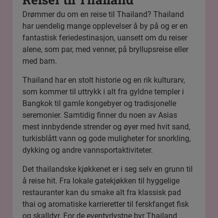
Drømmer du om en reise til Thailand? Thailand
har uendelig mange opplevelser å by på og er en
fantastisk feriedestinasjon, uansett om du reiser
alene, som par, med venner, på bryllupsreise eller
med barn.
Thailand har en stolt historie og en rik kulturarv,
som kommer til uttrykk i alt fra gyldne templer i
Bangkok
til gamle kongebyer og tradisjonelle
seremonier. Samtidig finner du noen av Asias
mest innbydende strender og øyer med hvit sand,
turkisblått vann og gode muligheter for snorkling,
dykking og andre vannsportaktiviteter.
Det thailandske kjøkkenet er i seg selv en grunn til
å reise hit. Fra lokale gatekjøkken til hyggelige
restauranter kan du smake alt fra klassisk pad
thai og aromatiske karrieretter til ferskfanget fisk
og skalldyr. For de eventyrlystne byr Thailand