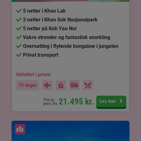
5 netter i Khao Lak
2 netter i Khao Sok Nasjonalpark
5 netter på Koh Yao Noi
Vakre strender og fantastisk snorkling
Overnatting i flytende bungalow i jungelen
Privat transport
Inkludert i prisen
15 dager
21.495
kr.
Pris pr.
Les mer
pers. fra
Se kart