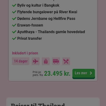
Byliv og kultur i Bangkok
Flytende bungalower på River Kwai
Dødens Jernbane og Hellfire Pass
Erawan-fossen
Ayutthaya - Thailands gamle hovedstad
Privat transfer
Inkludert i prisen
14 dager
23.495
kr.
Pris pr.
Les mer
pers. fra
Reiser til Thailand