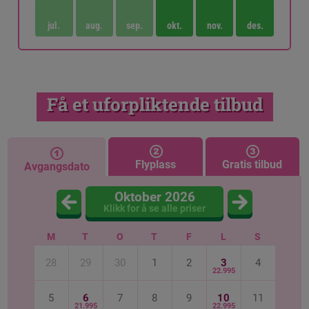
jul.
aug.
sep.
okt.
nov.
des.
Få et uforpliktende tilbud
Flyplass
Gratis tilbud
Avgangsdato
Oktober 2026
Klikk for å se alle priser
M
T
O
T
F
L
S
28
29
30
1
2
3
4
22.995
5
6
7
8
9
10
11
21.995
22.995