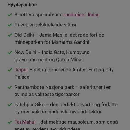
Høydepunkter
8 netters spenndende
rundreise i India
Privat, engelsktalende sjåfør
Old Delhi – Jama Masjid, det røde fort og
minneparken for Mahatma Gandhi
New Delhi – India Gate, Humayuns
gravmonument og Qutub Minar
Jaipur
– det imponerende Amber Fort og City
Palace
Ranthambore Nasjonalpark – safariturer i en
av Indias vakreste tigerparker
Fatehpur Sikri – den perfekt bevarte og forlatte
by med vakker hindu-islamisk arkitektur
Taj Mahal
- det mektige mausoleum, som også
er et av verdens syv vidundere