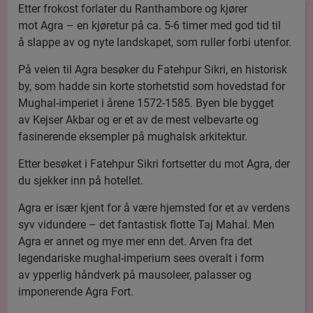
Etter frokost forlater du Ranthambore og kjører
mot Agra – en kjøretur på ca. 5-6 timer med god tid til
å slappe av og nyte landskapet, som ruller forbi utenfor.
På veien til Agra besøker du Fatehpur Sikri, en historisk
by, som hadde sin korte storhetstid som hovedstad for
Mughal-imperiet i årene 1572-1585. Byen ble bygget
av Kejser Akbar og er et av de mest velbevarte og
fasinerende eksempler på mughalsk arkitektur.
Etter besøket i Fatehpur Sikri fortsetter du mot Agra, der
du sjekker inn på hotellet.
Agra er især kjent for å være hjemsted for et av verdens
syv vidundere – det fantastisk flotte Taj Mahal. Men
Agra er annet og mye mer enn det. Arven fra det
legendariske mughal-imperium sees overalt i form
av ypperlig håndverk på mausoleer, palasser og
imponerende Agra Fort.