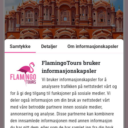
Samtykke
Detaljer
Om informasjonskapsler
FlamingoTours bruker
informasjonskapsler
Vi bruker informasjonskapsler for å
Jaipur – den rosa byen
Dag 4:
analysere trafikken på nettstedet vårt og
for å gi deg tilgang til funksjoner på sosiale medier. Vi
Etter frokost sjekker du ut av hotellet og kjører
deler også informasjon om din bruk av nettstedet vårt
mot Jaipur – en tur på ca. 5 timer. Nyt utsikten til det
med våre betrodde partnere innen sosiale medier,
"ekte" India på veien eller ta en liten lur, så du er frisk og
annonsering og analyse. Disse partnerne kan kombinere
klar til enda flere opplevelser, når du kommer frem.
den innsamlede informasjonen med annen informasjon
Jaipur er kjent som den rosa byen i Rajasthan og her
du har gitt dem, eller som de har samlet inn fra din bruk