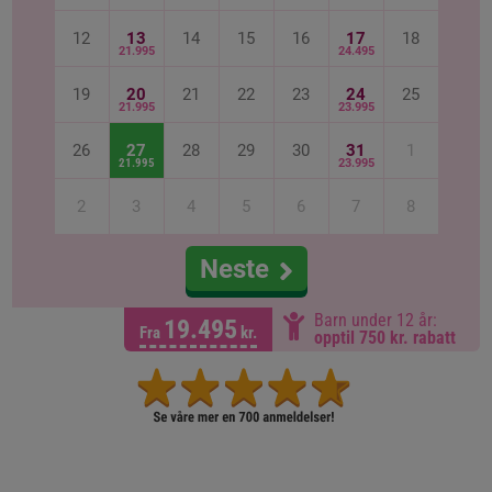
12
13
14
15
16
17
18
21.995
24.495
19
20
21
22
23
24
25
21.995
23.995
26
27
28
29
30
31
1
21.995
23.995
2
3
4
5
6
7
8
Neste
Barn under 12 år:
19.495
Fra
kr.
opptil 750 kr. rabatt