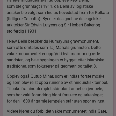
På ettermiddagen skal du oppleve New Delhi,
som ble grunnlagt i 1911, da Delhi av logistiske
årsaker ble valgt som Indias hovedstad frem for Kolkata
(tidligere Calcutta). Byen er designet av de engelske
arkitekter Sir Edwin Lutyens og Sir Herbert Baker og
sto ferdig i 1931.
I New Delhi besøker du Humayuns gravmonument,
som ofte omtales som Taj Mahals grunnsten. Dette
vakre monumentet er oppført i hvit marmor og røde
sandsten, og hele bygningen er bygget etter islamiske
tradisjoner, som fokuserer på geometri og tallet 8.
Opplev også Qutub Minar, som er Indias første moske
og som blev reist oppå ruinene av et hinduistisk tempel.
Tilbake fra hindutemplet står blant annet en jernpele,
som har vakt forundring blant forskere og arkeologer,
for den 1600 år gamle jernpelen står uten spor av rust.
Videre kjører du forbi det vakre monumentet India Gate,