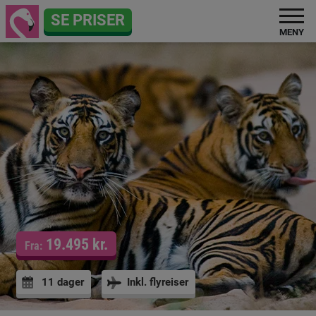
SE PRISER
MENY
19.495 kr.
Fra:
11 dager
Inkl. flyreiser