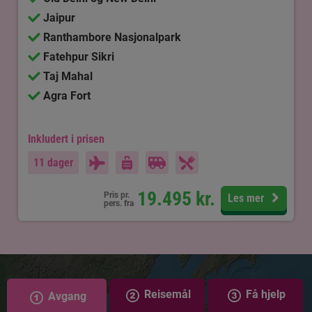
Jaipur
Ranthambore Nasjonalpark
Fatehpur Sikri
Taj Mahal
Agra Fort
Inkludert i prisen
11 dager
19.495
kr.
Pris pr.
Les mer
pers. fra
Reisemål
Få hjelp
Avgang