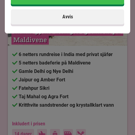
Avvis
Indias gylne triangel og luksus på 
Maldivene
6 netters rundreise i India med privat sjåfør
5 netters badeferie på Maldivene
Gamle Delhi og Nye Delhi
Jaipur og Amber Fort
Fatehpur Sikri
Taj Mahal og Agra Fort
Kritthvite sandstrender og krystallklart vann
Inkludert i prisen
14 dager