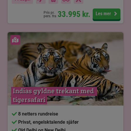
33.995
kr.
Pris pr.
Les mer
pers. fra
Se kart
Indias gyldne trekant med 
tigersafari
8 netters rundreise
Privat, engelsktalende sjåfør
Old Delhi og New Delhi