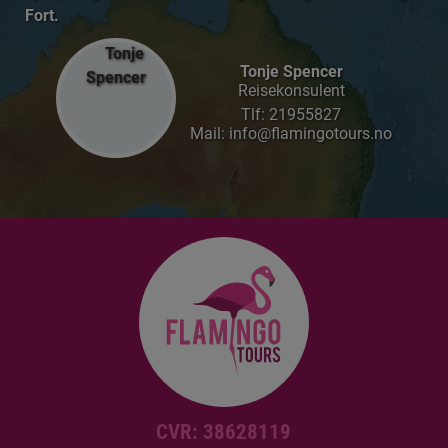
Fort.
Tonje Spencer
Reisekonsulent
Tlf:
21955827
Mail: info@flamingotours.no
CVR: 38628119