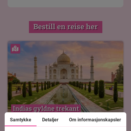
Bestill en reise her
Se kart
Indias gyldne trekant
Samtykke
Detaljer
Om informasjonskapsler
6 netters rundreise
Privat, engelsktalende sjåfør