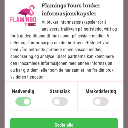
FlamingoTours bruker
Old Delhi og New Delhi
informasjonskapsler
Jaipur
Vi bruker informasjonskapsler for å
Fatehpur Sikri
analysere trafikken på nettstedet vårt og
Taj Mahal
for å gi deg tilgang til funksjoner på sosiale medier. Vi
Agra Fort
deler også informasjon om din bruk av nettstedet vårt
med våre betrodde partnere innen sosiale medier,
annonsering og analyse. Disse partnerne kan kombinere
Inkludert i prisen
den innsamlede informasjonen med annen informasjon
9 dager
du har gitt dem, eller som de har samlet inn fra din bruk
av deres tjenester.
16.495
kr.
Pris pr.
Les mer
pers. fra
Nødvendig
Statistisk
Markedsføring
Se kart
Godta alle