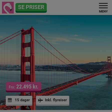
SE PRISER
MENY
22.495 kr.
Fra:
15 dager
Inkl. flyreiser