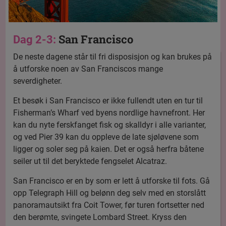
San Francisco
Dag 2-3:
De neste dagene står til fri disposisjon og kan brukes på
å utforske noen av San Franciscos mange
severdigheter.
Et besøk i San Francisco er ikke fullendt uten en tur til
Fisherman’s Wharf ved byens nordlige havnefront. Her
kan du nyte ferskfanget fisk og skalldyr i alle varianter,
og ved Pier 39 kan du oppleve de late sjøløvene som
ligger og soler seg på kaien. Det er også herfra båtene
seiler ut til det beryktede fengselet Alcatraz.
San Francisco er en by som er lett å utforske til fots. Gå
opp Telegraph Hill og belønn deg selv med en storslått
panoramautsikt fra Coit Tower, før turen fortsetter ned
den berømte, svingete Lombard Street. Kryss den