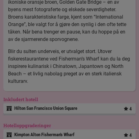
ikoniske oransje broen, Golden Gate Bridge – en av
byens mest fotograferte og elskede severdigheter.
Broens karakteristiske farge, kjent som “International
Orange”, ble valgt for å gjøre den synlig i den ofte tette
tåken. Når bena trenger en pause, kan du hoppe på en
av de sjarmerende sporvognene.
Blir du sulten underveis, er utvalget stort. Utover
fiskerestaurantene ved Fisherman’s Wharf kan du la deg
inspirere kulinarisk i Chinatown, Japantown og North
Beach – et livlig nabolag preget av en sterk italiensk
kulturarv.
Inkludert hotell
Hilton San Francisco Union Square
4
Hotelloppgraderinger
Kimpton Alton Fisherman's Wharf
4