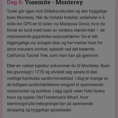
Yosemite - Monterey
Dag 6:
Turen går igjen mot Stillehavskysten og den hyggelige
byen Monterey. Når du forlater hotellet, anbefaler vi å
stille inn GPS-en til ruten via Mariposa Grove, hvor du
finner en lund med noen av verdens største trær – de
imponerende gigantiske sequoiatrærne. De er lett
tilgjengelige via anlagte stier, og her merker man for
alvor naturens storhet, spesielt ved det berømte
California Tunnel Tree, som man kan gå gjennom.
Etter en vakker kjøretur ankommer du til Monterey. Byen
ble grunnlagt i 1770 og utviklet seg senere til den
vestlige halvkules sardin-hovedstad. I dag er mange av
de tidligere sardinfabrikkene omgjort til sjarmerende
restauranter og butikker. Legg også veien forbi byens
havn og opplev Old Fisherman’s Wharf, hvor
stemningsfulle trebygninger byr på spennende
shopping og hyggelige spisesteder.