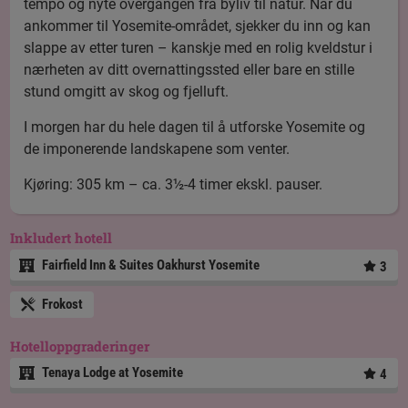
tempo og nyte overgangen fra byliv til natur. Når du
ankommer til Yosemite-området, sjekker du inn og kan
slappe av etter turen – kanskje med en rolig kveldstur i
nærheten av ditt overnattingssted eller bare en stille
stund omgitt av skog og fjelluft.
I morgen har du hele dagen til å utforske Yosemite og
de imponerende landskapene som venter.
Kjøring: 305 km – ca. 3½-4 timer ekskl. pauser.
Inkludert hotell
Fairfield Inn & Suites Oakhurst Yosemite
3
Frokost
Hotelloppgraderinger
Tenaya Lodge at Yosemite
4