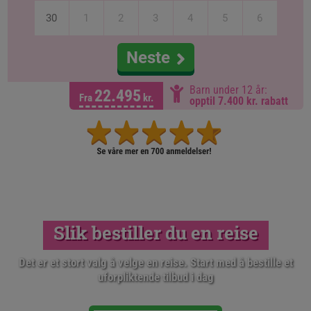
30
1
2
3
4
5
6
Neste
Barn under 12 år:
22.495
Fra
kr.
opptil 7.400 kr. rabatt
Slik bestiller du en reise
Det er et stort valg å velge en reise. Start med å bestille et
uforpliktende tilbud i dag