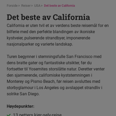
Forside
Reiser
USA
Det beste av California
Det beste av California
California er uten tvil et av verdens beste reisemål for en
bilferie med den perfekte blandingen av ikoniske
kystveier, pulserende strandbyer, imponerende
nasjonalparker og varierte landskap.
Turen begynner i stemningsfulle San Francisco med
dens bratte gater og fantastiske utsikter, før du
fortsetter til Yosemites storslåtte natur. Deretter venter
den sjarmerende, californiske kyststemningen i
Monterey og Pismo Beach, før reisen avsluttes med
storbyglamour i Los Angeles og avslappet strandliv i
solrike San Diego.
Høydepunkter:
13 netters kjør-selv-reise