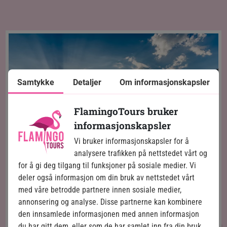
Samtykke
Detaljer
Om informasjonskapsler
FlamingoTours bruker
informasjonskapsler
Vi bruker informasjonskapsler for å
analysere trafikken på nettstedet vårt og
for å gi deg tilgang til funksjoner på sosiale medier. Vi
deler også informasjon om din bruk av nettstedet vårt
med våre betrodde partnere innen sosiale medier,
annonsering og analyse. Disse partnerne kan kombinere
Yosemite
Dag 5:
den innsamlede informasjonen med annen informasjon
du har gitt dem, eller som de har samlet inn fra din bruk