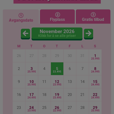
Flyplass
Gratis tilbud
Avgangsdato
November 2026
Klikk for å se alle priser
M
T
O
T
F
L
S
26
27
28
29
30
31
1
25.995
2
3
4
5
6
7
8
25.995
23.495
24.995
9
10
11
12
13
14
15
25.995
23.995
24.495
16
17
18
19
20
21
22
24.495
23.495
24.495
23
24
25
26
27
28
29
23.995
22.995
25.995