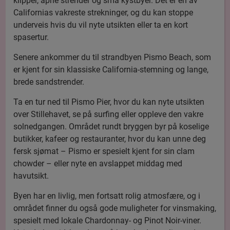
klipper, åpne strender og små kystbyer. Det er en av
Californias vakreste strekninger, og du kan stoppe
underveis hvis du vil nyte utsikten eller ta en kort
spasertur.
Senere ankommer du til strandbyen Pismo Beach, som
er kjent for sin klassiske California-stemning og lange,
brede sandstrender.
Ta en tur ned til Pismo Pier, hvor du kan nyte utsikten
over Stillehavet, se på surfing eller oppleve den vakre
solnedgangen. Området rundt bryggen byr på koselige
butikker, kafeer og restauranter, hvor du kan unne deg
fersk sjømat – Pismo er spesielt kjent for sin clam
chowder – eller nyte en avslappet middag med
havutsikt.
Byen har en livlig, men fortsatt rolig atmosfære, og i
området finner du også gode muligheter for vinsmaking,
spesielt med lokale Chardonnay- og Pinot Noir-viner.