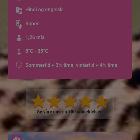
Hindi og engelsk
Rupee
1,26 mia
8°C - 33°C
Sommertid + 3½ time, vintertid + 4½ time
Se kart