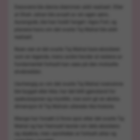
Dessverre ble denne drømmen aldri realisert. Etter
at Shah Jahan ble avsatt av sin egen sønn,
Aurangzeb, ble han holdt fanget i Agra Fort, og
planene hans om det svarte Taj Mahal ble aldri
realisert.
Noen sier at det svarte Taj Mahal bare eksisterer
som en legende, mens andre hevder at restene av
fundamentet fortsatt kan sees på den motsatte
elvebredden.
Uavhengig av om det svarte Taj Mahal noensinne
ble bygget eller ikke, har det blitt gjenstand for
spekulasjoner og mystikk, noe som gir en ekstra
dimensjon til Taj Mahals allerede rike historie.
Mange har forsøkt å finne spor etter det svarte Taj
Mahal og har fremsatt teorier om dets eksistens
og skjebne, men sannheten er fortsatt uklar og