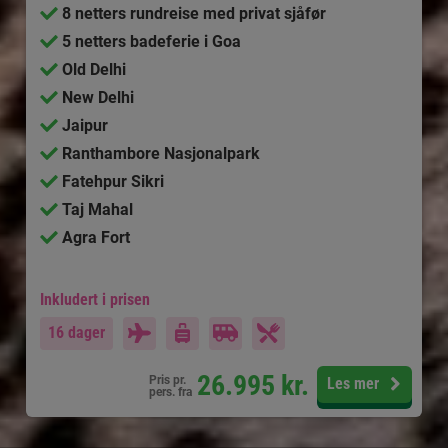
8 netters rundreise med privat sjåfør
5 netters badeferie i Goa
Old Delhi
New Delhi
Jaipur
Ranthambore Nasjonalpark
Fatehpur Sikri
Taj Mahal
Agra Fort
Inkludert i prisen
16 dager
26.995
kr.
Pris pr.
Les mer
pers. fra