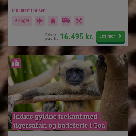
Inkludert i prisen
9 dager
16.495
kr.
Pris pr.
Les mer
pers. fra
Se kart
Indias gyldne trekant med 
tigersafari og badeferie i Goa