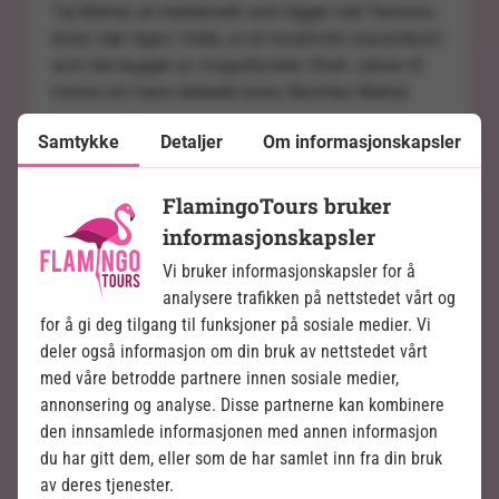
Taj Mahal, et mesterverk som ligger ved Yamuna-
elven nær Agra i India, er et muslimsk mausoleum
som ble bygget av mogulfyrsten Shah Jahan til
minne om hans elskede kone, Mumtaz Mahal.
Taj Mahal ble bygget mellom 1632 og 1648 og ble
Samtykke
Detaljer
Om informasjonskapsler
etterfulgt av moskeen, gjestehuset og
hovedinngangen i sør, samt den ytre gårdsplassen
FlamingoTours bruker
og klostergården, som sto ferdig i 1653.
informasjonskapsler
Arkitektonisk regnes Taj Mahal som det største
innen indisk-islamsk arkitektur.
Vi bruker informasjonskapsler for å
analysere trafikken på nettstedet vårt og
I byggingen av mesterverket deltok fagfolk fra
for å gi deg tilgang til funksjoner på sosiale medier. Vi
hele mogulriket samt fra Sentral-Asia og Iran.
deler også informasjon om din bruk av nettstedet vårt
Hovedarkitekten, Ustad Ahmad Lahori, bidro til å
med våre betrodde partnere innen sosiale medier,
skape Taj Mahals unike skjønnhet gjennom en
annonsering og analyse. Disse partnerne kan kombinere
harmonisk kombinasjon av massiv marmor,
den innsamlede informasjonen med annen informasjon
intrikate blomsterornamenter og fargerike
du har gitt dem, eller som de har samlet inn fra din bruk
halvedelstener.
av deres tjenester.