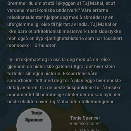
Drømmer du om at stå i skyggen af Taj Mahal, et af
verdens mest ikoniske underverk? Våre erfarne
reisekonsulenter hjelper deg med å skreddersy en
uforglemmelig reise til hjertet av India. Taj Mahal er
ikke bare et arkitektonisk mesterverk uten sidestykke,
men også en dyp kjærlighetshistorie som har fascinert
mennesker i århundrer.
Fyll ut skjemaet og la oss ta deg med på en reise
gjennom de historiske gatene i Agra, der hver stein
forteller sin egen historie. Ekspertene våre
samarbeider tett med deg for å planlegge hver eneste
detalj av turen, fra de beste tidspunktene for å besøke
monumentet til hemmelige steder der du kan nyte den
beste utsikten over Taj Mahal uten folkemengdene.
Tonje Spencer
Reisekonsulent
Tlf:
21955827