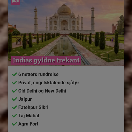
Indias gyldne trekant
6 netters rundreise
Privat, engelsktalende sjåfør
Old Delhi og New Delhi
Jaipur
Fatehpur Sikri
Taj Mahal
Agra Fort