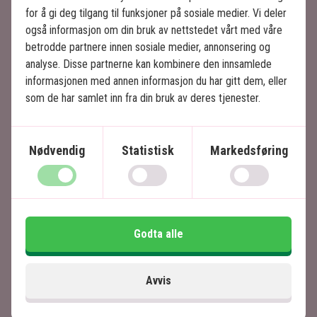
millioner av besøkende hvert år, spesielt ved
for å gi deg tilgang til funksjoner på sosiale medier. Vi deler
soloppgang når tempelet speiler seg vakkert i
også informasjon om din bruk av nettstedet vårt med våre
den omkringliggende innsjøen.
betrodde partnere innen sosiale medier, annonsering og
analyse. Disse partnerne kan kombinere den innsamlede
Etterpå drar vi tilbake til hotellet for å nyte
informasjonen med annen informasjon du har gitt dem, eller
frokosten.
som de har samlet inn fra din bruk av deres tjenester.
Nødvendig
Statistisk
Markedsføring
Priser
Pris per voksen
230 NOK
Pris per barn
170 NOK
Godta alle
De viste prisene er fra priser per person.
Avvis