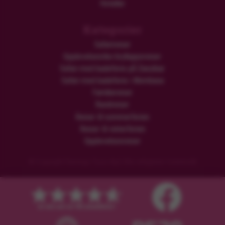
Hoteller
Kategorier
Safarireiser
Opplevelsesrike brylluppsreiser
Safari med badeferie på Zanzibar
Safari med badeferie i Mombasa
Familiereiser
Rundreiser
Reiser til sommerferien
Reiser til vinterferien
Opplevelsesreiser
© Copyright Flamingo Tours ApS Alle rettigheter forbeholdt