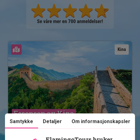
Se kart
Kina
Essensen av Kina
Samtykke
Detaljer
Om informasjonskapsler
9 netter i Kina
Den kinesiske mur
FlamingoTours bruker