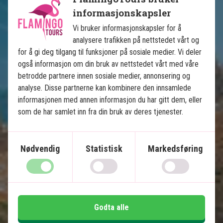
Den forbudte by i Beijing
informasjonskapsler
Terrakottahæren i Xian
Vi bruker informasjonskapsler for å
Storbyliv i Shanghai
analysere trafikken på nettstedet vårt og
Båttur i vannbyen Zhujiajiao
for å gi deg tilgang til funksjoner på sosiale medier. Vi deler
også informasjon om din bruk av nettstedet vårt med våre
Mulighet for ekstra opplevelser
betrodde partnere innen sosiale medier, annonsering og
Store grupperabatter
analyse. Disse partnerne kan kombinere den innsamlede
Transport inkludert
informasjonen med annen informasjon du har gitt dem, eller
som de har samlet inn fra din bruk av deres tjenester.
Inkludert i prisen
12 dager
Nødvendig
Statistisk
Markedsføring
29.995
kr.
Pris pr.
Les mer
pers. fra
Godta alle
Se kart
Kina