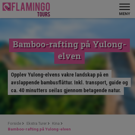
MENY
Bamboo-rafting på Yulong-
elven
Opplev Yulong-elvens vakre landskap på en
avslappende bambusflåttur. Inkl. transport, guide og
ca. 40 minutters seilas gjennom betagende natur.
Forside
Ekstra Turer
Kina
Bamboo-rafting på Yulong-elven