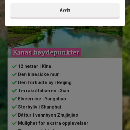
Avvis
Kinas høydepunkter
12 netter i Kina
Den kinesiske mur
Den forbudte by i Beijing
Terrakottahæren i Xian
Elvecruise i Yangshuo
Storbyliv i Shanghai
Båttur i vannbyen Zhujiajiao
Mulighet for ekstra opplevelser