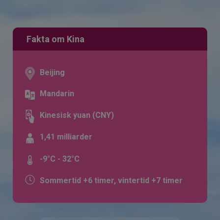
Fakta om Kina
Beijing
Mandarin
Kinesisk yuan (CNY)
1,41 milliarder
-9°C - 32°C
Sommertid +6 timer, vintertid +7 timer