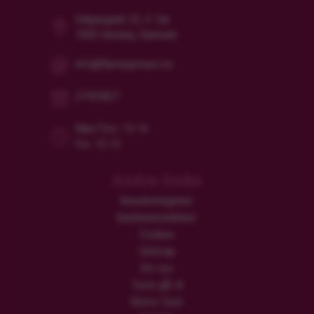
Dalgasgade 25, 4. Sal
7400 Herning, Danmark
info@flamingotours.no
21955827
Man/Tors: 10-16
Fre: 10-15
Andre links
Reisebetingelser
Kundeanmeldelser
Cookies
Sitemap
Om oss
Turen går til
Ekstra Turer