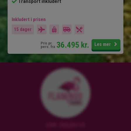
Transport inkludert
Inkludert i prisen
15 dager
36.495
kr.
Pris pr.
Les mer
pers. fra
CVR: 38628119