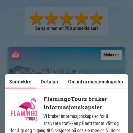
Se kart
Malaysia
Samtykke
Detaljer
Om informasjonskapsler
FlamingoTours bruker
informasjonskapsler
Det beste av Malaysia
Vi bruker informasjonskapsler for å
analysere trafikken på nettstedet vårt og
6 netters rundreise
for å gi deg tilgang til funksjoner på sosiale medier. Vi deler