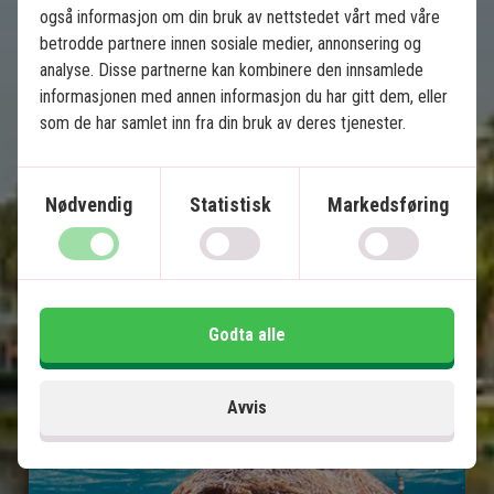
også informasjon om din bruk av nettstedet vårt med våre
5 netters badeferie
betrodde partnere innen sosiale medier, annonsering og
Kuala Lumpur
analyse. Disse partnerne kan kombinere den innsamlede
Ipoh
informasjonen med annen informasjon du har gitt dem, eller
Penang
som de har samlet inn fra din bruk av deres tjenester.
Langkawi
Alle overføringer inkludert
Nødvendig
Statistisk
Markedsføring
Inkludert i prisen
14 dager
23.995
kr.
Godta alle
Pris pr.
Les mer
pers. fra
Avvis
Se kart
Malaysia