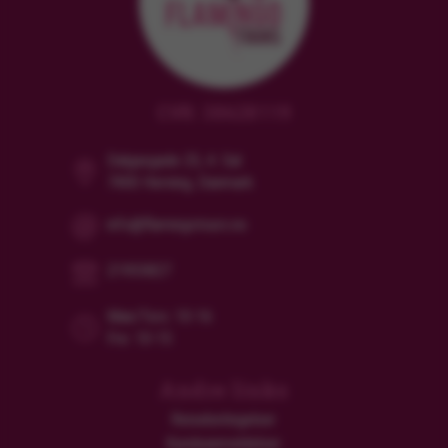
CVR: 38628119
Dalgasgade 25, 4. Sal
7400 Herning, Danmark
info@flamingotours.no
21955827
Man/Tors: 10-16
Fre: 10-15
Andre links
Reisebetingelser
Kundeanmeldelser