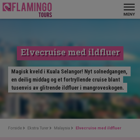
MENY
Elvecruise med ildfluer
Magisk kveld i Kuala Selangor! Nyt solnedgangen,
en deilig middag og et fortryllende cruise blant
tusenvis av glitrende ildfluer i mangroveskogen.
Forside
Ekstra Turer
Malaysia
Elvecruise med ildfluer