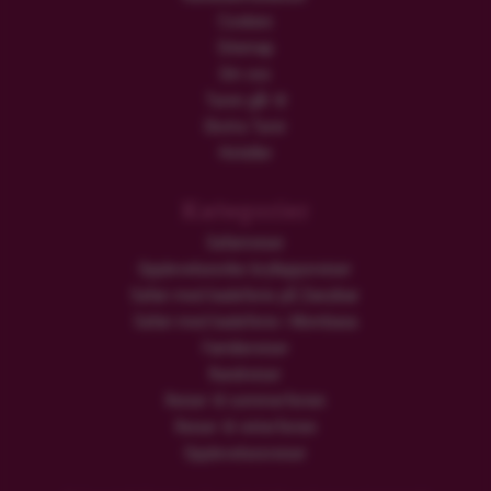
Cookies
Sitemap
Om oss
Turen går til
Ekstra Turer
Hoteller
Kategorier
Safarireiser
Opplevelsesrike brylluppsreiser
Safari med badeferie på Zanzibar
Safari med badeferie i Mombasa
Familiereiser
Rundreiser
Reiser til sommerferien
Reiser til vinterferien
Opplevelsesreiser