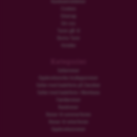
Kundeanmeldelser
Cookies
Sitemap
Om oss
Turen går til
Ekstra Turer
Hoteller
Kategorier
Safarireiser
Opplevelsesrike brylluppsreiser
Safari med badeferie på Zanzibar
Safari med badeferie i Mombasa
Familiereiser
Rundreiser
Reiser til sommerferien
Reiser til vinterferien
Opplevelsesreiser