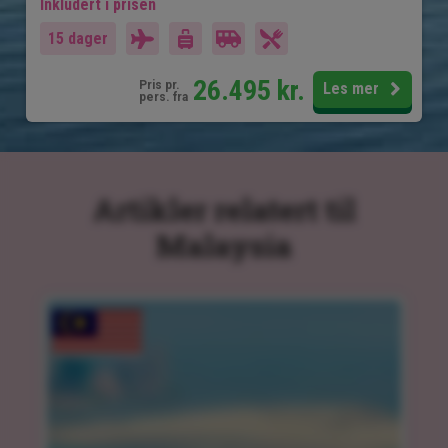
Inkludert i prisen
15 dager
26.495
kr.
Pris pr.
Les mer
pers. fra
Artikler relatert til
Malaysia