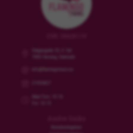
CVR: 38628119
Dalgasgade 25, 4. Sal
7400 Herning, Danmark
info@flamingotours.no
21955827
Man/Tors: 10-16
Fre: 10-15
Andre links
Reisebetingelser