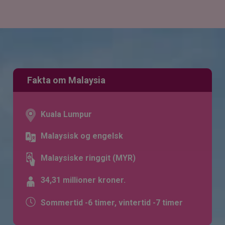
Fakta om Malaysia
Kuala Lumpur
Malaysisk og engelsk
Malaysiske ringgit (MYR)
34,31 millioner kroner.
Sommertid -6 timer, vintertid -7 timer