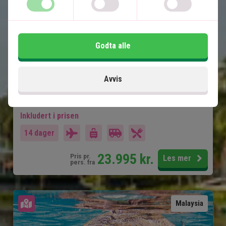
5 netters badeferie
Kuala Lumpur
Ipoh
Godta alle
Penang
Langkawi
Avvis
Alle overføringer inkludert
Inkludert i prisen
14 dager
23.995
kr.
Pris pr.
Les mer
pers. fra
Se kart
Malaysia