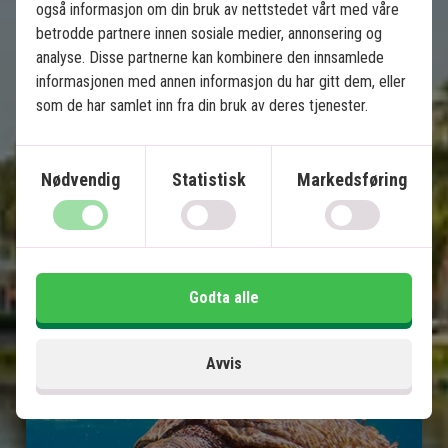
også informasjon om din bruk av nettstedet vårt med våre
Kuala Lumpur
betrodde partnere innen sosiale medier, annonsering og
Ipoh
analyse. Disse partnerne kan kombinere den innsamlede
Penang
informasjonen med annen informasjon du har gitt dem, eller
som de har samlet inn fra din bruk av deres tjenester.
Langkawi
Alle overføringer inkludert
Nødvendig
Statistisk
Markedsføring
Inkludert i prisen
14 dager
23.995
kr.
Pris pr.
Les mer
pers. fra
Godta alle
Avvis
Se kart
Malaysia