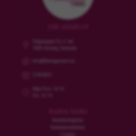
CVR: 38628119
Dalgasgade 25, 4. Sal
7400 Herning, Danmark
info@flamingotours.no
21955827
Man/Tors: 10-16
Fre: 10-15
Andre links
Reisebetingelser
Kundeanmeldelser
Cookies