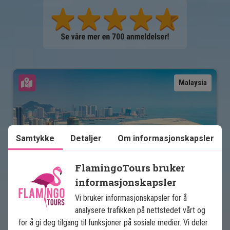
Se kart
Malaysia
Samtykke
Detaljer
Om informasjonskapsler
FlamingoTours bruker
informasjonskapsler
Det beste av Malaysia
Vi bruker informasjonskapsler for å
analysere trafikken på nettstedet vårt og
6 netters rundreise
for å gi deg tilgang til funksjoner på sosiale medier. Vi deler
5 netters badeferie