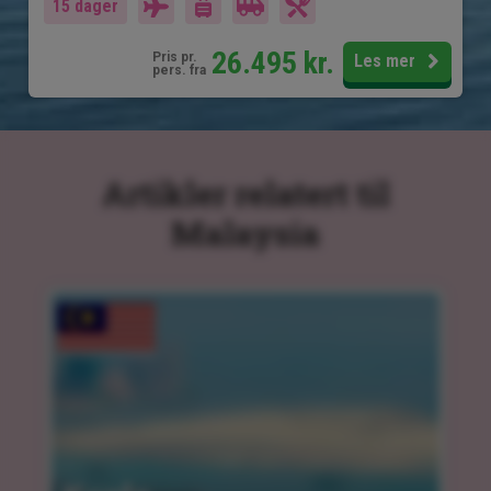
15 dager
26.495
kr.
Pris pr.
Les mer
pers. fra
Artikler relatert til
Malaysia