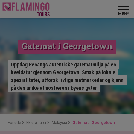
MENY
Gatemat i Georgetown
Oppdag Penangs autentiske gatematmiljø på en
kveldstur gjennom Georgetown. Smak på lokale
spesialiteter, utforsk livlige matmarkeder og kjenn
på den unike atmosfæren i byens gater
Forside
Ekstra Turer
Malaysia
Gatemat i Georgetown