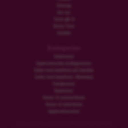
Sitemap
Om oss
Turen går til
Ekstra Turer
Hoteller
Kategorier
Safarireiser
Opplevelsesrike brylluppsreiser
Safari med badeferie på Zanzibar
Safari med badeferie i Mombasa
Familiereiser
Rundreiser
Reiser til sommerferien
Reiser til vinterferien
Opplevelsesreiser
© Copyright Flamingo Tours ApS Alle rettigheter forbeholdt