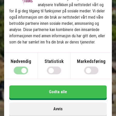
analysere trafikken på nettstedet vårt og
Pyramider i Teotihuacán
for å gi deg tilgang til funksjoner på sosiale medier. Vi deler
Ruiner i Puebla & Oaxaca
også informasjon om din bruk av nettstedet vårt med våre
Sjarmerende Mérida
betrodde partnere innen sosiale medier, annonsering og
Chichén Itzá & cenoter
analyse. Disse partnerne kan kombinere den innsamlede
informasjonen med annen informasjon du har gitt dem, eller
Paradisstrender på Isla Holbox
som de har samlet inn fra din bruk av deres tjenester.
Lokal engelsktalende guide på alle utflukter
Inkludert i prisen
Nødvendig
Statistisk
Markedsføring
15 dager
33.495
kr.
Pris pr.
Les mer
pers. fra
Godta alle
Se kart
Mexico
Avvis