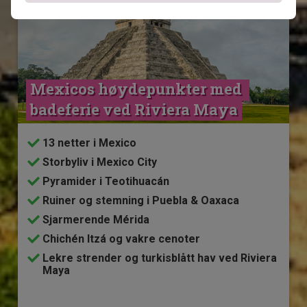
Mexicos høydepunkter med 
badeferie ved Riviera Maya
13 netter i Mexico
Storbyliv i Mexico City
Pyramider i Teotihuacán
Ruiner og stemning i Puebla & Oaxaca
Sjarmerende Mérida
Chichén Itzá og vakre cenoter
Lekre strender og turkisblått hav ved Riviera
Maya