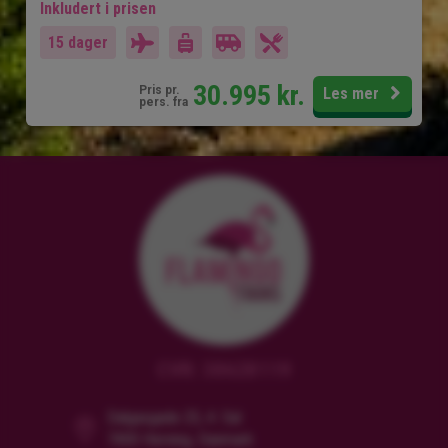
Inkludert i prisen
15 dager
30.995
kr.
Pris pr.
Les mer
pers. fra
CVR: 38628119
Dalgasgade 25, 4. Sal
7400 Herning, Danmark