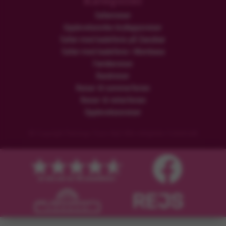
Kategorier
Safarireiser
Opplevelsesrike brylluppsreiser
Safari med badeferie på Zanzibar
Safari med badeferie i Mombasa
Familiereiser
Rundreiser
Reiser til sommerferien
Reiser til vinterferien
Opplevelsesreiser
© Copyright Flamingo Tours ApS Alle rettigheter forbeholdt