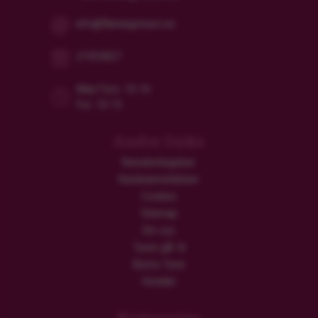
info@flamingotours.no
21955827
Man/Tors: 10-16
Fre: 10-15
Andre links
Reisebetingelser
Kundeanmeldelser
Cookies
Sitemap
Om oss
Turen går til
Ekstra Turer
Hoteller