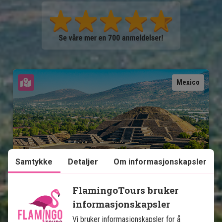
Se kart
Mexico
Samtykke
Detaljer
Om informasjonskapsler
Mexicos høydepunkter med 
badeferie på Isla Holbox
FlamingoTours bruker
informasjonskapsler
13 netters rundreise
Vi bruker informasjonskapsler for å
Storbyliv i Mexico City