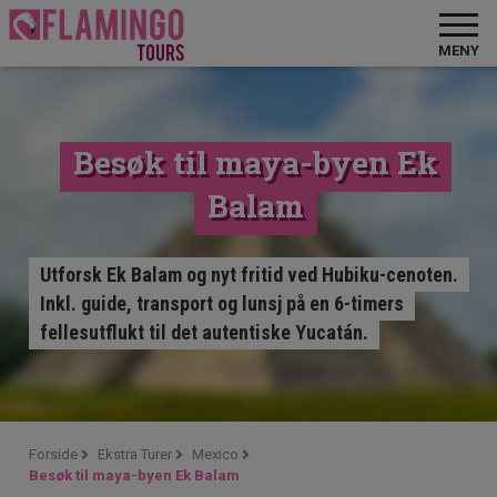
MENY
Besøk til maya-byen Ek
Balam
Utforsk Ek Balam og nyt fritid ved Hubiku-cenoten.
Inkl. guide, transport og lunsj på en 6-timers
fellesutflukt til det autentiske Yucatán.
Forside
Ekstra Turer
Mexico
Besøk til maya-byen Ek Balam