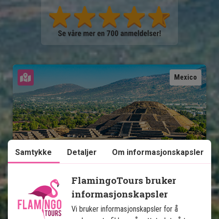
Se kart
Mexico
Samtykke
Detaljer
Om informasjonskapsler
Mexicos høydepunkter med 
badeferie på Isla Holbox
FlamingoTours bruker
informasjonskapsler
13 netters rundreise
Vi bruker informasjonskapsler for å
Storbyliv i Mexico City