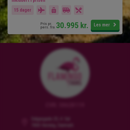
Inkludert i prisen
15 dager
30.995
kr.
Pris pr.
Les mer
pers. fra
CVR: 38628119
Dalgasgade 25, 4. Sal
7400 Herning, Danmark