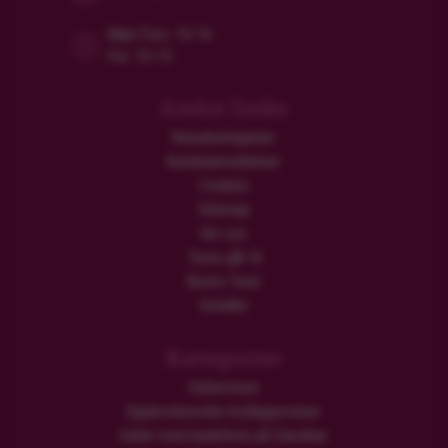
Man/Tors: 10-16
Fre: 10-15
Andre links
Reisebetingelser
Kundeanmeldelser
Cookies
Sitemap
Om oss
Turen går til
Ekstra Turer
Hoteller
Kategorier
Safarireiser
Opplevelsesrike brylluppsreiser
Safari med badeferie på Zanzibar