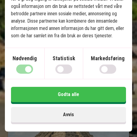
også informasjon om din bruk av nettstedet vårt med våre
Chichén Itzá & cenoter
betrodde partnere innen sosiale medier, annonsering og
Paradisstrender på Isla Holbox
analyse. Disse partnerne kan kombinere den innsamlede
Lokal engelsktalende guide på alle utflukter
informasjonen med annen informasjon du har gitt dem, eller
som de har samlet inn fra din bruk av deres tjenester.
Inkludert i prisen
15 dager
Nødvendig
Statistisk
Markedsføring
33.495
kr.
Pris pr.
Les mer
pers. fra
Godta alle
Se kart
Mexico
Avvis