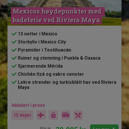
Mexicos høydepunkter med 
badeferie ved Riviera Maya
13 netter i Mexico
Storbyliv i Mexico City
Pyramider i Teotihuacán
Ruiner og stemning i Puebla & Oaxaca
Sjarmerende Mérida
Chichén Itzá og vakre cenoter
Lekre strender og turkisblått hav ved Riviera
Maya
Inkludert i prisen
15 dager
Pris pr.