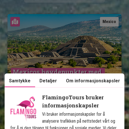
Se kart
Mexico
Mexicos høydepunkter med 
badeferie på Isla Holbox
Samtykke
Detaljer
Om informasjonskapsler
13 netters rundreise
FlamingoTours bruker
Storbyliv i Mexico City
informasjonskapsler
Pyramider i Teotihuacán
Vi bruker informasjonskapsler for å
Ruiner i Puebla & Oaxaca
analysere trafikken på nettstedet vårt og
Sjarmerende Mérida
for å gi deg tilgang til funksjoner på sosiale medier. Vi deler