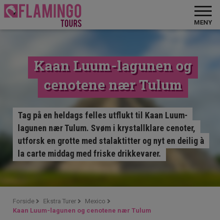
MENY
Kaan Luum-lagunen og
cenotene nær Tulum
Tag på en heldags felles utflukt til Kaan Luum-
lagunen nær Tulum. Svøm i krystallklare cenoter,
utforsk en grotte med stalaktitter og nyt en deilig à
la carte middag med friske drikkevarer.
Forside
Ekstra Turer
Mexico
Kaan Luum-lagunen og cenotene nær Tulum