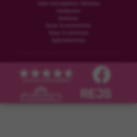
Safari med badeferie i Mombasa
Familiereiser
Rundreiser
Reiser til sommerferien
Reiser til vinterferien
Opplevelsesreiser
© Copyright Flamingo Tours ApS Alle rettigheter forbeholdt