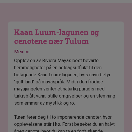
Kaan Luum-lagunen og
cenotene nær Tulum
Mexico
Opplev en av Riviera Mayas best bevarte
hemmeligheter på en heldagsutflukt til den
betagende Kaan Luum-lagunen, hvis navn betyr
"gult land" på mayaspråk. Midt i den frodige
mayajungelen venter et naturlig paradis med
turkisblått vann, stille omgivelser og en stemning
som emmer av mystikk og ro.
Turen fører deg til to imponerende cenoter, hvor
opplevelsene står i kø. Først besøker du en halvt
åpen cenote, hvor du kan ta en forfriskende