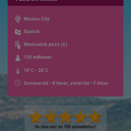
Mexico City
Spansk
Mexicansk peso (¢)
130 millioner
16°C - 26°C
Sommertid –8 timer, vintertid –7 timer