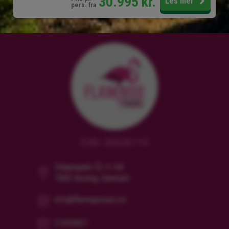
30.995
kr.
Les mer
pers. fra
CVR: 38628119
Dalgasgade 25, 4. Sal
7400 Herning, Danmark
info@flamingotours.no
21955827