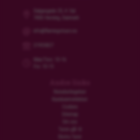
Dalgasgade 25, 4. Sal
7400 Herning, Danmark
info@flamingotours.no
21955827
Man/Tors: 10-16
Fre: 10-15
Andre links
Reisebetingelser
Kundeanmeldelser
Cookies
Sitemap
Om oss
Turen går til
Ekstra Turer