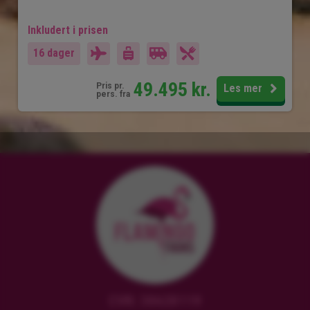
Inkludert i prisen
16 dager
49.495
kr.
Pris pr.
Les mer
pers. fra
CVR: 38628119