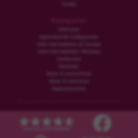
Hoteller
Kategorier
Safarireiser
Opplevelsesrike brylluppsreiser
Safari med badeferie på Zanzibar
Safari med badeferie i Mombasa
Familiereiser
Rundreiser
Reiser til sommerferien
Reiser til vinterferien
Opplevelsesreiser
© Copyright Flamingo Tours ApS Alle rettigheter forbeholdt