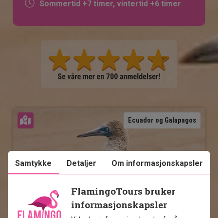
Sommertid +7 timer, vintertid +6 timer
Se kart
Ecuador og Galapagos
Samtykke
Detaljer
Om informasjonskapsler
FlamingoTours bruker
Ecuadors høydepunkter og 
informasjonskapsler