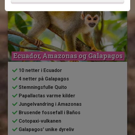
Ecuador, Amazonas og Galapagos
10 netter i Ecuador
4 netter på Galapagos
Stemningsfulle Quito
Papallactas varme kilder
Jungelvandring i Amazonas
Brusende fossefall i Baños
Cotopaxi-vulkanen
Galapagos' unike dyreliv