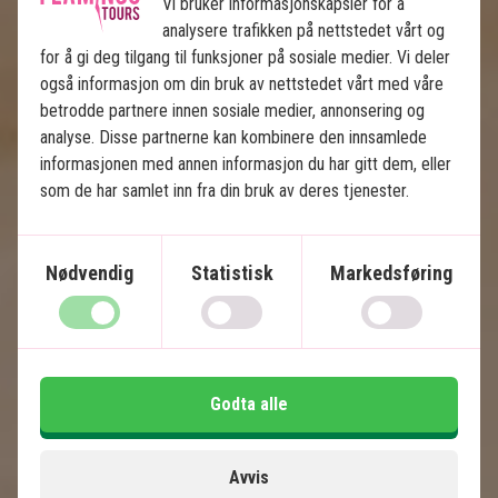
Galapagos
Vi bruker informasjonskapsler for å
analysere trafikken på nettstedet vårt og
for å gi deg tilgang til funksjoner på sosiale medier. Vi deler
6 netter i Ecuador
også informasjon om din bruk av nettstedet vårt med våre
6 netters øyhopping på Galapagos
betrodde partnere innen sosiale medier, annonsering og
Stemningsfulle Quito
analyse. Disse partnerne kan kombinere den innsamlede
Tåkeregnskogen Mindo
informasjonen med annen informasjon du har gitt dem, eller
Galapagos' unike dyreliv
som de har samlet inn fra din bruk av deres tjenester.
San Cristóbal, Isabela og Santa Cruz
Nødvendig
Statistisk
Markedsføring
Inkludert i prisen
14 dager
47.495
kr.
Pris pr.
Les mer
pers. fra
Godta alle
Se kart
Ecuador og Galapagos
Avvis