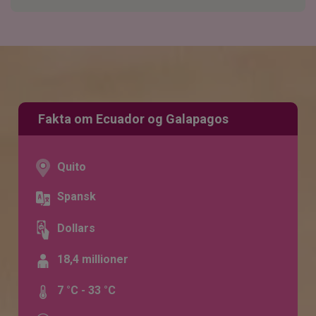
Fakta om Ecuador og Galapagos
Quito
Spansk
Dollars
18,4 millioner
7 °C - 33 °C