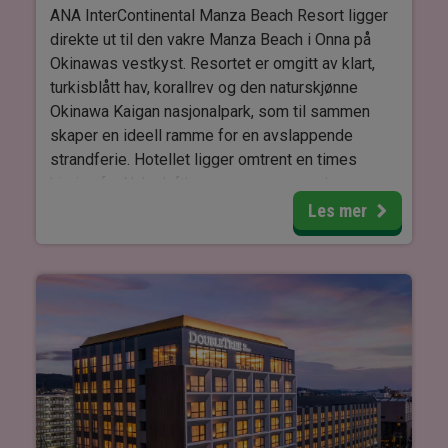
til i hotellets onsen. Dette kan gjøres med
ANA InterContinental Manza Beach Resort ligger
hudfargede plaster, som kan kjøpes, men de er
direkte ut til den vakre Manza Beach i Onna på
kun egnet til mindre tatoveringer.
Okinawas vestkyst. Resortet er omgitt av klart,
turkisblått hav, korallrev og den naturskjønne
Okinawa Kaigan nasjonalpark, som til sammen
skaper en ideell ramme for en avslappende
strandferie. Hotellet ligger omtrent en times
kjøring fra Naha lufthavn, men nær populære
severdigheter som Cape Manzamo, Blue Cave og
Les mer
Okinawa Churaumi Aquarium.
Resortet har direkte tilgang til en privat
sandstrand, hvor du kan bade, snorkle og nyte det
klare havvannet. I tillegg tilbyr hotellet to
bassenger samt et stort utvalg av aktiviteter,
blant annet flere ulike former for vannsport som
kajakk, paddleboard og dykking. Du kan også
spille tennis og minigolf eller dra på utflukter til
områdets naturopplevelser og severdigheter.