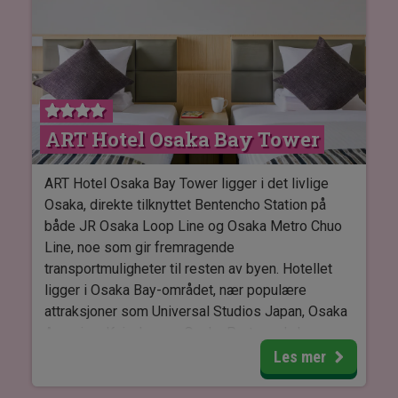
området rundt hotellet – fra lokale japanske retter
til internasjonale kjøkken.
Rommene på Hotel Gracery Osaka Namba er
moderne og komfortable med aircondition, gratis
wifi og safebox. De fås med enten dobbeltseng
ART Hotel Osaka Bay Tower
eller to enkeltsenger. Alle rom har flatskjerm-TV,
kjøleskap, vannkoker og eget bad med badekar
eller dusj.
ART Hotel Osaka Bay Tower ligger i det livlige
Osaka, direkte tilknyttet Bentencho Station på
både JR Osaka Loop Line og Osaka Metro Chuo
Line, noe som gir fremragende
transportmuligheter til resten av byen. Hotellet
ligger i Osaka Bay-området, nær populære
attraksjoner som Universal Studios Japan, Osaka
Aquarium Kaiyukan og Osaka Port, og du kan
enkelt komme til shopping, sightseeing og
Les mer
underholdning.