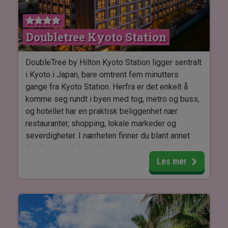
ANA InterContinental Manza Beach Resort har
Doubletree Kyoto Station
seks restauranter og flere barer, hvor det
serveres både internasjonale retter og japanske
spesialiteter.
DoubleTree by Hilton Kyoto Station ligger sentralt
i Kyoto i Japan, bare omtrent fem minutters
Resortets innredning kombinerer moderne
gange fra Kyoto Station. Herfra er det enkelt å
komfort med avslappet resortstemning.
komme seg rundt i byen med tog, metro og buss,
Rommene er lyse, moderne og komfortabelt
og hotellet har en praktisk beliggenhet nær
innredet med egen balkong og utsikt over havet.
restauranter, shopping, lokale markeder og
Det tilbys rom med enten dobbeltseng eller to
severdigheter. I nærheten finner du blant annet
enkeltsenger, og alle rom har aircondition, wifi og
Toji Temple, Tofukuji Temple, Kiyomizu Temple og
safebox.
Fushimi Inari Taisha Shrine.
Les mer
Hotellet har én restaurant, Harvest Kitchen, som
serverer frokost, lunsj og middag. Restauranten
tilbyr Kyoto-inspirert frokost med japanske
innslag samt retter med sesongens lokale råvarer