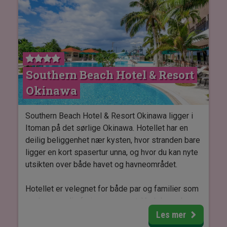
og internasjonal inspirasjon. I tillegg tilbyr hotellet
romservice.
Rommene på DoubleTree by Hilton Kyoto Station
er moderne og komfortabelt innredet med
praktiske fasiliteter. Det tilbys rom med
Southern Beach Hotel & Resort
dobbeltseng eller to enkeltsenger avhengig av
Okinawa
romtypen, og rommene har aircondition, wifi og tv.
Southern Beach Hotel & Resort Okinawa ligger i
Itoman på det sørlige Okinawa. Hotellet har en
deilig beliggenhet nær kysten, hvor stranden bare
ligger en kort spasertur unna, og hvor du kan nyte
utsikten over både havet og havneområdet.
Hotellet er velegnet for både par og familier som
ønsker en rolig ferie nær vannet. Ved den vakre
Bibi Beach kan du slappe av og nyte strandlivet,
Les mer
og på hotellet finner du både et stort utendørs