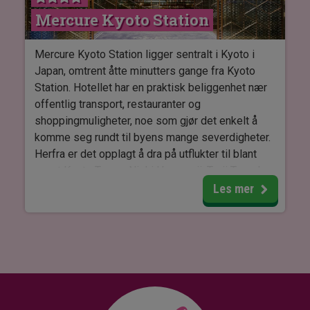
Kyoto Station og i de nærliggende kjøpesentrene,
Mercure Kyoto Station
hvor du kan smake både lokale japanske
spesialiteter og internasjonale retter.
Mercure Kyoto Station ligger sentralt i Kyoto i
Hotellets ca. 200 rom er moderne og komfortable
Japan, omtrent åtte minutters gange fra Kyoto
med aircondition, wifi og safebox samt eget bad
Station. Hotellet har en praktisk beliggenhet nær
med badekar eller dusj. Rommene er utstyrt med
offentlig transport, restauranter og
enten dobbeltseng eller to enkeltsenger og
shoppingmuligheter, noe som gjør det enkelt å
oppbevaringsplass, slik at du har alt du trenger
komme seg rundt til byens mange severdigheter.
for et behagelig opphold.
Herfra er det opplagt å dra på utflukter til blant
annet Kyoto Tower, Nishi Hongan-ji, To-ji Temple,
Fushimi Inari Taisha og Kyotos historiske
Les mer
tempelområder.
Mercure Kyoto Station har én restaurant og bar,
TRATTORIA M KYOTO, hvor det serveres
italienske retter med inspirasjon fra lokale Kyoto-
råvarer. Restauranten tilbyr blant annet frokost
samt avslappede måltider i moderne omgivelser