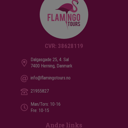
med japanske designdetaljer. I baren kan du nyte
kaffe, drinker, vin og lokale japanske spesialiteter.
Romene på Mercure Kyoto Station er moderne og
komfortabelt innredet med inspirasjon fra japansk
design, alle rommene har aircondition, wifi og tv.
CVR: 38628119
Dalgasgade 25, 4. Sal
7400 Herning, Danmark
info@flamingotours.no
21955827
Man/Tors: 10-16
Fre: 10-15
Andre links