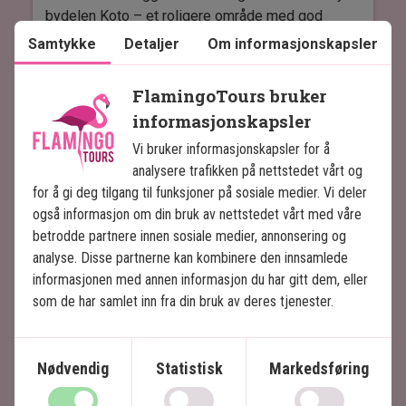
frokost, lunsj og middag.
bydelen Koto – et roligere område med god
tilgang til resten av storbyen. Her har du enkel
Samtykke
Detaljer
Om informasjonskapsler
Romene på Okinawa Prince Hotel Ocean View
tilgang til offentlig transport, slik at du raskt kan
Ginowan er moderne og komfortabelt innredet.
komme til sentrale områder som Ginza og
FlamingoTours bruker
Alle rom har balkong og havutsikt samt gratis Wi-
Asakusa, og i nærområdet er det parker,
informasjonskapsler
Fi, aircondition og safebox.
severdigheter og gode muligheter for utflukter.
Det er et opplagt valg hvis du ønsker å bo i
Vi bruker informasjonskapsler for å
Dette hotellet er ideelt for deg som ønsker å
Tokyo, nær byen, men borte fra den mest
Les mer
analysere trafikken på nettstedet vårt og
kombinere resortfølelse med en praktisk
hektiske trafikken.
for å gi deg tilgang til funksjoner på sosiale medier. Vi deler
beliggenhet nær by, strand og opplevelser.
også informasjon om din bruk av nettstedet vårt med våre
Hotellet tilbyr både innendørs basseng,
betrodde partnere innen sosiale medier, annonsering og
sesongåpent utendørs basseng og
analyse. Disse partnerne kan kombinere den innsamlede
treningssenter, slik at du kan slappe av eller
informasjonen med annen informasjon du har gitt dem, eller
holde deg aktiv under oppholdet. Det er også spa,
som de har samlet inn fra din bruk av deres tjenester.
badstue og massasjefasiliteter. Vær
oppmerksom på at det kan påløpe ekstra
kostnader for bruk av enkelte av hotellets
Nødvendig
Statistisk
Markedsføring
fasiliteter.