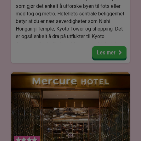
som gjør det enkelt å utforske byen til fots eller
med tog og metro. Hotellets sentrale beliggenhet
betyr at du er nær severdigheter som Nishi
Hongan-ji Temple, Kyoto Tower og shopping. Det
er også enkelt å dra på utflukter til Kyoto
Aquarium, Kyoto Railway Museum og historiske
steder som Fushimi Inari-taisha eller Nijo Castle,
Les mer
som alle er innen kort avstand.
Etter en dag med sightseeing kan du slappe av i
hotellets kjønnsdelte badeområder, hvor varmt,
mineralrikt vann skaper en opplevelse som
minner om et tradisjonelt japansk "onsen".
Almont Hotel Kyoto har en restaurant på stedet,
hvor det serveres frokostbuffé med både
japanske og vestlige retter. For lunsj og middag
er det mange gode restauranter i området rundt