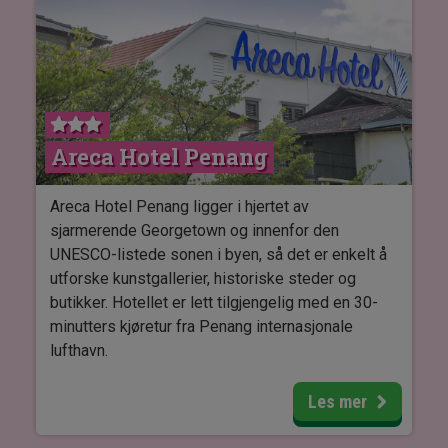
malaysisk og internasjonal mat til fersk sjømat
ved stranden.
Alle rom er innredet med dobbeltseng eller to
enkeltsenger, samt med fasiliteter som
aircondition, Wi-Fi, TV, minibar og safeboks.
Areca Hotel Penang
Vær oppmerksom på at det er trapper og lange
avstander mellom fasilitetene og rommene.
Areca Hotel Penang ligger i hjertet av
Hotellet tilbyr en buggy-service, som gjør det
sjarmerende Georgetown og innenfor den
enkelt og komfortabelt å komme seg rundt i
UNESCO-listede sonen i byen, så det er enkelt å
området.
utforske kunstgallerier, historiske steder og
butikker. Hotellet er lett tilgjengelig med en 30-
minutters kjøretur fra Penang internasjonale
lufthavn.
Hotellet tilbyr ulike aktiviteter, inkludert turer og
Les mer
utflukter som George Town Heritage Tour,
matlagingskurs og markedsbesøk, samt besøk til