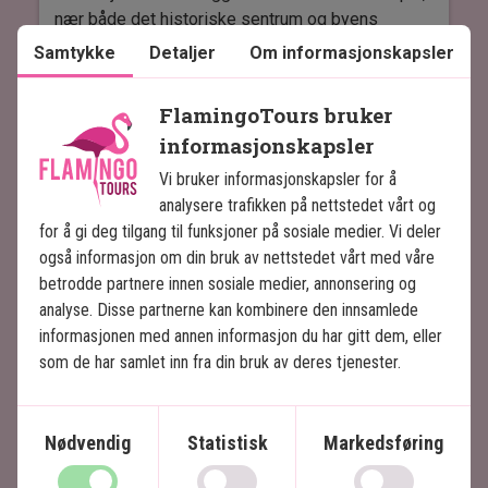
komfortable – med mulighet for enten
nær både det historiske sentrum og byens
dobbeltseng eller to enkeltsenger. Alle rom har
moderne kvartaler. Hotellet har en strategisk
Samtykke
Detaljer
Om informasjonskapsler
aircondition, Wi-Fi, safebox og TV.
beliggenhet nær severdigheter som
Nasjonalmuseet, KL Sentral og den botaniske
FlamingoTours bruker
hagen. Hotellet er ideelt for deg som ønsker å
informasjonskapsler
være nær storbyens kultur, shopping og
restauranter.
Vi bruker informasjonskapsler for å
Les mer
analysere trafikken på nettstedet vårt og
Hotellet har et elegant svømmebasseng, perfekt
for å gi deg tilgang til funksjoner på sosiale medier. Vi deler
for en forfriskende pause etter en dag i byen. I
også informasjon om din bruk av nettstedet vårt med våre
tillegg tilbyr Majestic Spa luksuriøse
betrodde partnere innen sosiale medier, annonsering og
velværebehandlinger i klassisk kolonistil. Du kan
analyse. Disse partnerne kan kombinere den innsamlede
nyte bibliotek, treningssenter og tilgang til The
informasjonen med annen informasjon du har gitt dem, eller
Smoke House – et stilfullt område med
som de har samlet inn fra din bruk av deres tjenester.
barbersalong og sigarlounge.
The Majestic Hotel byr på flere kulinariske
Nødvendig
Statistisk
Markedsføring
opplevelser. Her finner du en moderne restaurant