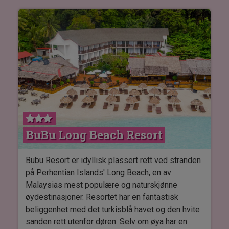
templer og Penang Hill. Disse turene er designet
for å gi gjestene en autentisk opplevelse av den
malaysiske kulturarven og Penangs natur.
Hotellets kafé tilbyr frokost, lunsj og
ettermiddagste med fokus på komfort og
familievennlige omgivelser.
Alle rom på hotellet er innredet med dobbeltseng
eller to enkeltsenger samt med fasiliteter som
BuBu Long Beach Resort
aircondition, wi-fi, minibar, safe og TV.
Bubu Resort er idyllisk plassert rett ved stranden
på Perhentian Islands' Long Beach, en av
Malaysias mest populære og naturskjønne
øydestinasjoner. Resortet har en fantastisk
beliggenhet med det turkisblå havet og den hvite
sanden rett utenfor døren. Selv om øya har en