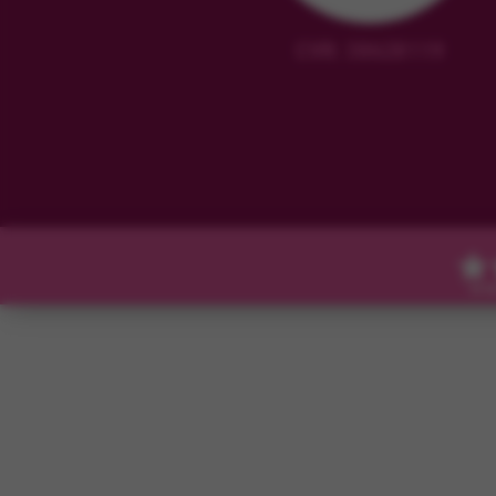
CVR: 38628119