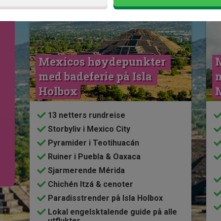
Se kart
Mexico
Mexicos høydepunkter 
med badeferie på Isla 
m
Holbox
13 netters rundreise
Storbyliv i Mexico City
Pyramider i Teotihuacán
Ruiner i Puebla & Oaxaca
Sjarmerende Mérida
Chichén Itzá & cenoter
Paradisstrender på Isla Holbox
Lokal engelsktalende guide på alle
utflukter