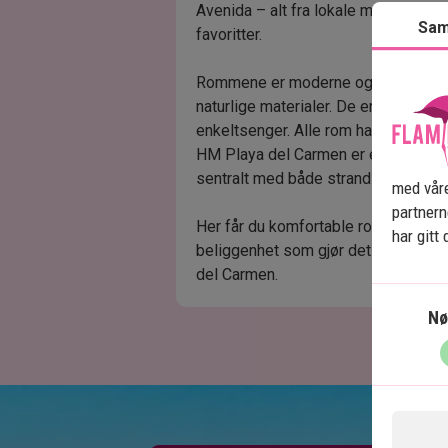
Avenida – alt fra lokale meksikanske
Sam
favoritter.
Rommene er moderne og innredet m
naturlige materialer. De er utstyrt 
enkeltsenger. Alle rom har aircondit
HM Playa del Carmen er et opplagt 
sentralt med både strand og byliv re
med våre
partner
Her får du komfortable rom, et deil
har gitt
beliggenhet som gjør det enkelt å o
del Carmen.
Nø