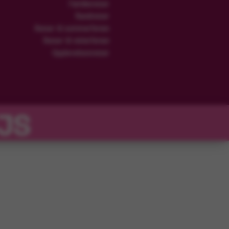
Familiereiser
Rundreiser
Reiser til sommerferien
Reiser til vinterferien
Opplevelsesreiser