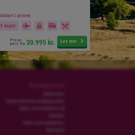
kludert i prisen
15 dager
Pris pr.
30.995
kr.
Les mer
pers. fra
Kategorier
Safarireiser
Opplevelsesrike brylluppsreiser
Safari med badeferie på
Zanzibar
Safari med badeferie i
Mombasa