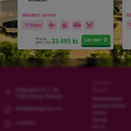
Inkludert i prisen
In
15 dager
Pris pr.
33.495
kr.
Les mer
pers. fra
Andre
links
Dalgasgade 25, 4. Sal
7400 Herning, Danmark
Reisebetingelser
Kundeanmeldelser
info@flamingotours.no
Cookies
Sitemap
21955827
Om oss