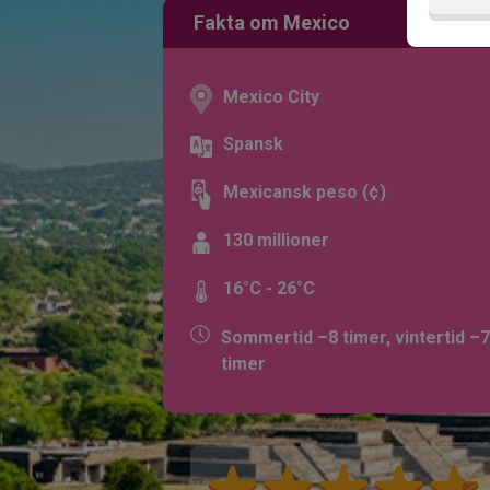
Fakta om Mexico
Mexico City
Spansk
Mexicansk peso (¢)
130 millioner
16°C - 26°C
Sommertid –8 timer, vintertid –7
timer