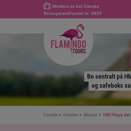
Medlem av Det Danske
Reisegarantifondet nr. 2829
Bo sentralt på H
og safeboks sam
Forside
Hoteller
Mexico
HM Playa de