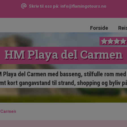
Skriv til oss på:
info@flamingotours.no
Forside
Rei
HM Playa del Carmen
M Playa del Carmen med basseng, stilfulle rom med a
t kort gangavstand til strand, shopping og byliv p
l Carmen