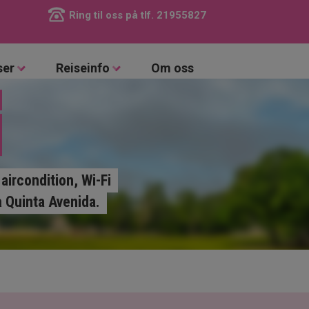
Ring til oss på tlf.
21955827
ser
Reiseinfo
Om oss
ircondition, Wi-Fi
å Quinta Avenida.