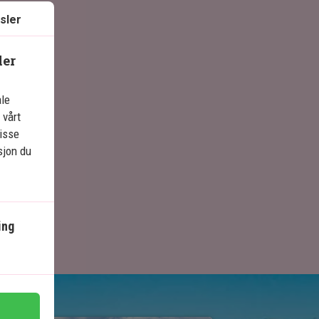
sler
ler
ale
 vårt
isse
sjon du
ing