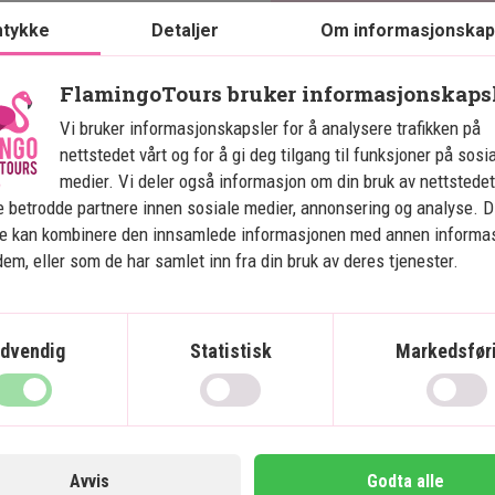
 spisesteder til internasjonale
tykke
Detaljer
Om informasjonskap
FlamingoTours bruker informasjonskaps
ed meksikansk inspirasjon og
med enten en dobbeltseng eller to
Vi bruker informasjonskapsler for å analysere trafikken på
ion, Wi-Fi og safebox.
nettstedet vårt og for å gi deg tilgang til funksjoner på sosi
valg hvis du vil bo moderne og
medier. Vi deler også informasjon om din bruk av nettstedet
tt ved hånden.
 betrodde partnere innen sosiale medier, annonsering og analyse. D
ne kan kombinere den innsamlede informasjonen med annen informa
ig basseng for avslapning og en
 dem, eller som de har samlet inn fra din bruk av deres tjenester.
ppleve alt det beste ved Playa
dvendig
Statistisk
Markedsfør
Avvis
Godta alle