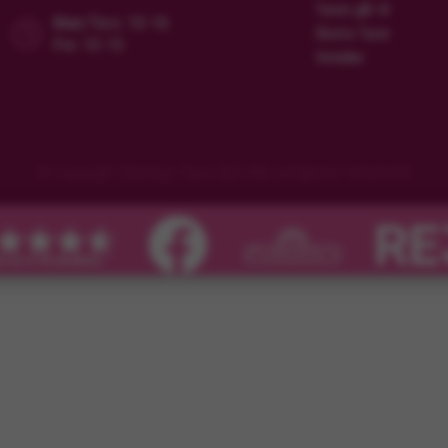
Turen går til
Man/Tors: 10-16
Ekstra Turer
Fre: 10-15
Hoteller
© Copyright Flamingo Tours ApS Alle rettigheter forbeholdt