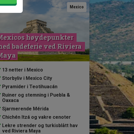
Se kart
Mexico
Mexicos høydepunkter 
ed badeferie ved Riviera 
Maya
13 netter i Mexico
Storbyliv i Mexico City
Pyramider i Teotihuacán
Ruiner og stemning i Puebla &
Oaxaca
Sjarmerende Mérida
Chichén Itzá og vakre cenoter
Lekre strender og turkisblått hav
ved Riviera Maya