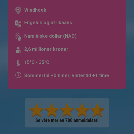
Windhoek
Engelsk og afrikaans
Namibiske dollar (NAD)
2,6 millioner kroner
15°C - 35°C
Sommertid +0 timer, vintertid +1 time