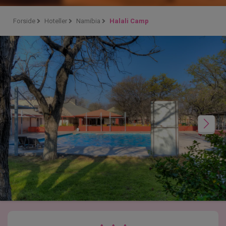
Forside
Hoteller
Namibia
Halali Camp