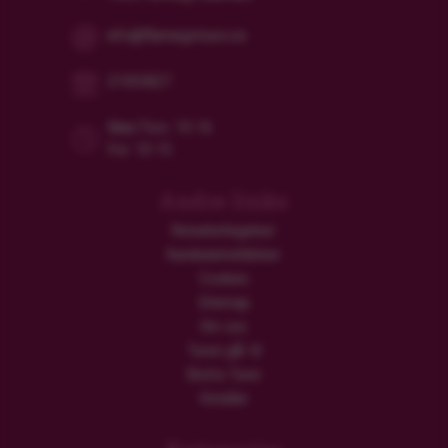
info@flamingotours.no
21955827
Man/Tors: 10-16
Fre: 10-15
Andre links
Reisebetingelser
Kundeanmeldelser
Cookies
Sitemap
Om oss
Turen går til
Ekstra Turer
Hoteller