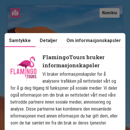
Se kart
Namibia
Samtykke
Detaljer
Om informasjonskapsler
FlamingoTours bruker
informasjonskapsler
Det beste av Namibia
Vi bruker informasjonskapsler for å
analysere trafikken på nettstedet vårt og
7 netters rundreise i Namibia
for å gi deg tilgang til funksjoner på sosiale medier. Vi deler
Etosha nasjonalpark
også informasjon om din bruk av nettstedet vårt med våre
betrodde partnere innen sosiale medier, annonsering og
Windhoek
analyse. Disse partnerne kan kombinere den innsamlede
Damaraland
informasjonen med annen informasjon du har gitt dem, eller
Skjelettkysten
som de har samlet inn fra din bruk av deres tjenester.
Swakopmund