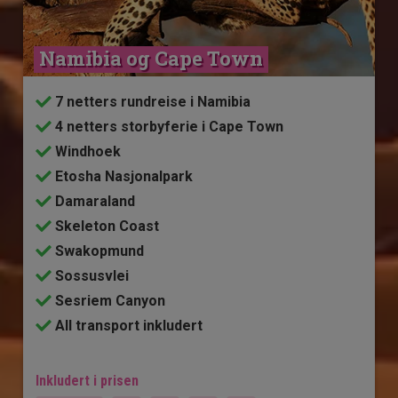
Namibia og Cape Town
7 netters rundreise i Namibia
4 netters storbyferie i Cape Town
Windhoek
Etosha Nasjonalpark
Damaraland
Skeleton Coast
Swakopmund
Sossusvlei
Sesriem Canyon
All transport inkludert
Inkludert i prisen