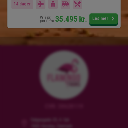
14 dager
35.495
kr.
Pris pr.
Les mer
pers. fra
CVR: 38628119
Dalgasgade 25, 4. Sal
7400 Herning, Danmark