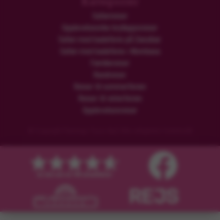
Kategorier
Safarireiser
Opplevelsesrike brylluppsreiser
Safari med badeferie på Zanzibar
Safari med badeferie i Mombasa
Familiereiser
Rundreiser
Reiser til sommerferien
Reiser til vinterferien
Opplevelsesreiser
© Copyright Flamingo Tours ApS Alle rettigheter forbeholdt