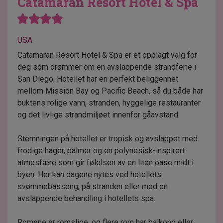
Catamaran Resort Hotel & Spa
USA
Catamaran Resort Hotel & Spa er et opplagt valg for
deg som drømmer om en avslappende strandferie i
San Diego. Hotellet har en perfekt beliggenhet
mellom Mission Bay og Pacific Beach, så du både har
buktens rolige vann, stranden, hyggelige restauranter
og det livlige strandmiljøet innenfor gåavstand.
Stemningen på hotellet er tropisk og avslappet med
frodige hager, palmer og en polynesisk-inspirert
atmosfære som gir følelsen av en liten oase midt i
byen. Her kan dagene nytes ved hotellets
svømmebasseng, på stranden eller med en
avslappende behandling i hotellets spa.
Romene er romslige, og flere rom har balkong eller