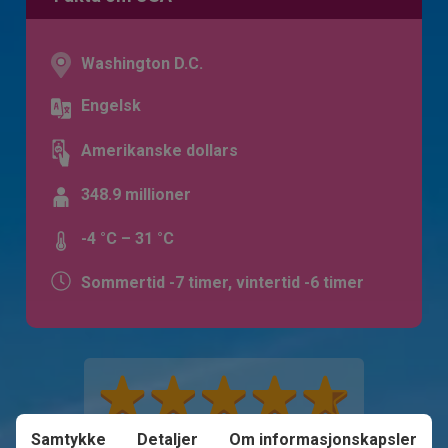
Washington D.C.
Engelsk
Amerikanske dollars
348.9 millioner
-4 °C – 31 °C
Sommertid -7 timer, vintertid -6 timer
Samtykke
Detaljer
Om informasjonskapsler