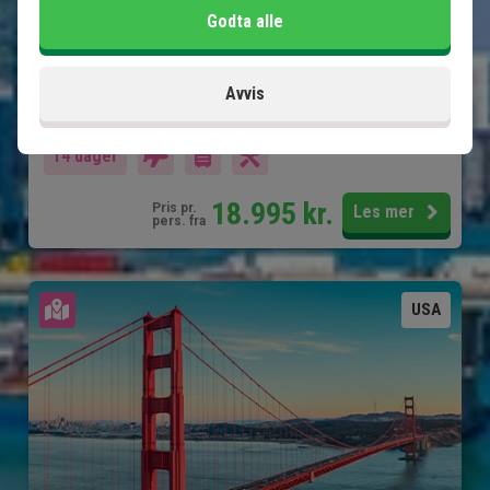
Godta alle
Sjarmerende Naples og Clearwater
Shopping og fornøyelsesparker i Orlando
Avvis
Inkludert i prisen
14 dager
18.995
kr.
Pris pr.
Les mer
pers. fra
Se kart
USA