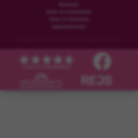
Rundreiser
Reiser til sommerferien
Reiser til vinterferien
Opplevelsesreiser
© Copyright Flamingo Tours ApS Alle rettigheter forbeholdt