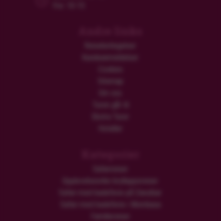
Fre: 10-15
Andre links
Reisebetingelser
Kundeanmeldelser
Cookies
Sitemap
Om oss
Turen går til
Ekstra Turer
Hoteller
Kategorier
Safarireiser
Opplevelsesrike brylluppsreiser
Safari med badeferie på Zanzibar
Safari med badeferie i Mombasa
Familiereiser