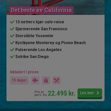
Det beste av California
13 netters kjør-selv-reise
Sjarmerende San Francisco
Storslåtte Yosemite
Kystbyene Monterey og Pismo Beach
Pulserende Los Angeles
Solrike San Diego
Inkludert i prisen
15 dager
22.495
kr.
Pris pr.
Les mer
pers. fra