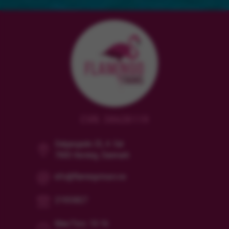
CVR: 38628119
Dalgasgade 25, 4. Sal
7400 Herning, Danmark
info@flamingotours.no
21955827
Man/Tors: 10-16