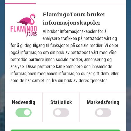
FlamingoTours bruker
informasjonskapsler
Se kart
USA
Vi bruker informasjonskapsler for å
analysere trafikken på nettstedet vårt og
for å gi deg tilgang til funksjoner på sosiale medier. Vi deler
også informasjon om din bruk av nettstedet vårt med våre
betrodde partnere innen sosiale medier, annonsering og
analyse. Disse partnerne kan kombinere den innsamlede
informasjonen med annen informasjon du har gitt dem, eller
Floridas høydepunkter
som de har samlet inn fra din bruk av deres tjenester.
12 netters kjør-selv-reise
Nødvendig
Statistisk
Markedsføring
USAs beste badestrender
Solrike Miami
Øyparadiset Key West
Natur og dyreliv i Everglades