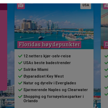
Se kart
USA
Floridas høydepunkter
D
12 netters kjør-selv-reise
USAs beste badestrender
Solrike Miami
Øyparadiset Key West
Natur og dyreliv i Everglades
Sjarmerende Naples og Clearwater
Shopping og fornøyelsesparker i
Orlando