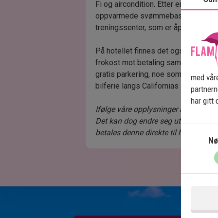
Fi og aircondition. Etter en dag ved
oppvarmede svømmebassenget eller
treningssenter, som er åpent døgnet
På hotellet finnes det også restaura
frokost mot betaling samt måltider i
gratis parkering, noe som gjør hote
med våre
bilferie langs Californias sentrale ky
partner
har gitt
Ifølge våre opplysninger kreves det i
Det kan dog endre seg uten varsel. Bl
betales denne direkte til hotellet.
Nø