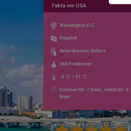
Fakta om USA
Washington D.C.
Engelsk
Amerikanske dollars
348.9 millioner
-4 °C – 31 °C
Sommertid -7 timer, vintertid -6
timer