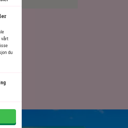
ler
ale
 vårt
isse
sjon du
ing