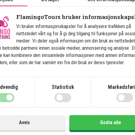
 kysten kan du slappe av ved det
 benytte hotellets
FlamingoTours bruker informasjonskaps
 rundt.
Vi bruker informasjonskapsler for å analysere trafikken på
nt og bar, hvor det serveres
nettstedet vårt og for å gi deg tilgang til funksjoner på sosi
 løpet av dagen. Det tilbys også
medier. Vi deler også informasjon om din bruk av nettstedet
llet velegnet som base for en
 betrodde partnere innen sosiale medier, annonsering og analyse. D
st.
ne kan kombinere den innsamlede informasjonen med annen informa
 dem, eller som de har samlet inn fra din bruk av deres tjenester.
kke resort fee på dette hotellet.
ir det innført en resort fee,
dvendig
Statistisk
Markedsfør
Avvis
Godta alle