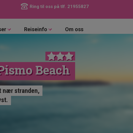
Ring til oss på tlf.
21955827
ser
Reiseinfo
Om oss
/Pismo Beach
t nær stranden,
yst.