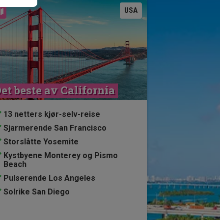
Se kart
USA
et beste av California
13 netters kjør-selv-reise
Sjarmerende San Francisco
Storslåtte Yosemite
Kystbyene Monterey og Pismo
Beach
Pulserende Los Angeles
Solrike San Diego