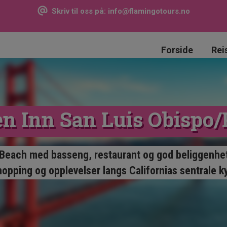
Skriv til oss på:
info@flamingotours.no
Forside
Rei
en Inn San Luis Obispo
 Beach med basseng, restaurant og god beliggenhe
hopping og opplevelser langs Californias sentrale k