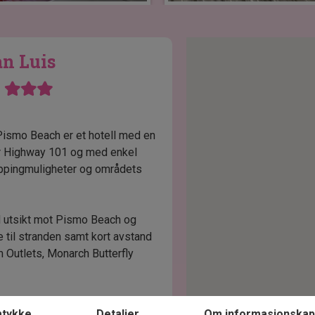
an Luis
h
Pismo Beach er et hotell med en
r Highway 101 og med enkel
hoppingmuligheter og områdets
ed utsikt mot Pismo Beach og
e til stranden samt kort avstand
 Outlets, Monarch Butterfly
r moderne fasiliteter som Wi-
tykke
Detaljer
Om informasjonskap