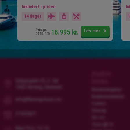
Inkludert i prisen
In
14 dager
Pris pr.
18.995
kr.
Les mer
pers. fra
Andre
links
Dalgasgade 25, 4. Sal
7400 Herning, Danmark
Reisebetingelser
Kundeanmeldelser
info@flamingotours.no
Cookies
Sitemap
21955827
Om oss
Turen går til
Man/Tors: 10-16