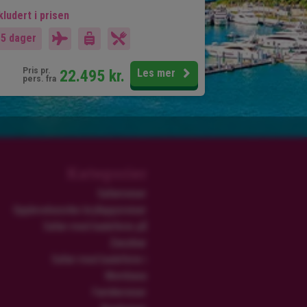
kludert i prisen
15 dager
Pris pr.
22.495
kr.
Les mer
pers. fra
Kategorier
Safarireiser
Opplevelsesrike brylluppsreiser
Safari med badeferie på
Zanzibar
Safari med badeferie i
Mombasa
Familiereiser