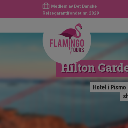
Medlem av Det Danske
Reisegarantifondet nr. 2829
Hilton Gard
Hotel i Pismo
s