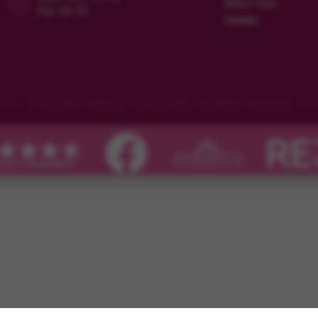
Ekstra Turer
Fre: 10-15
Hoteller
© Copyright Flamingo Tours ApS Alle rettigheter forbeholdt