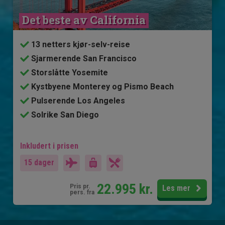
Det beste av California
13 netters kjør-selv-reise
Sjarmerende San Francisco
Storslåtte Yosemite
Kystbyene Monterey og Pismo Beach
Pulserende Los Angeles
Solrike San Diego
Inkludert i prisen
15 dager
22.995
kr.
Pris pr.
Les mer
pers. fra