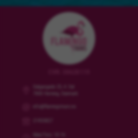
CVR: 38628119
Dalgasgade 25, 4. Sal
7400 Herning, Danmark
info@flamingotours.no
21955827
Man/Tors: 10-16