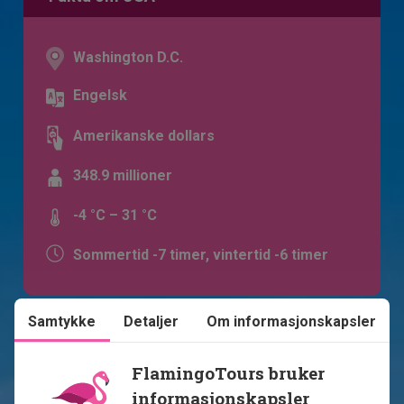
Washington D.C.
Engelsk
Amerikanske dollars
348.9 millioner
-4 °C – 31 °C
Sommertid -7 timer, vintertid -6 timer
Samtykke
Detaljer
Om informasjonskapsler
FlamingoTours bruker
informasjonskapsler