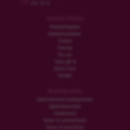
Fre: 10-15
Andre links
Reisebetingelser
Kundeanmeldelser
Cookies
Sitemap
Om oss
Turen går til
Ekstra Turer
Hoteller
Kategorier
Opplevelsesrike brylluppsreiser
Opplevelsesreiser
Familiereiser
Reiser til sommerferien
Reiser til vinterferien