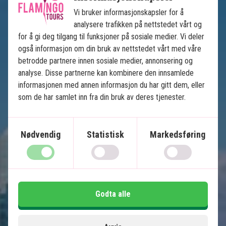
Vi bruker informasjonskapsler for å
analysere trafikken på nettstedet vårt og
for å gi deg tilgang til funksjoner på sosiale medier. Vi deler
Se kart
USA
også informasjon om din bruk av nettstedet vårt med våre
betrodde partnere innen sosiale medier, annonsering og
analyse. Disse partnerne kan kombinere den innsamlede
informasjonen med annen informasjon du har gitt dem, eller
som de har samlet inn fra din bruk av deres tjenester.
Nødvendig
Statistisk
Markedsføring
Floridas høydepunkter
12 netters kjør-selv-reise
USAs beste badestrender
Solrike Miami
Godta alle
Øyparadiset Key West
Natur og dyreliv i Everglades