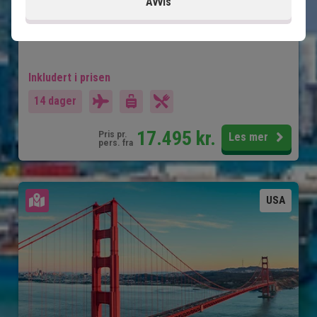
Avvis
Sjarmerende Naples og Clearwater
Shopping og fornøyelsesparker i Orlando
Inkludert i prisen
14 dager
17.495
kr.
Pris pr.
Les mer
pers. fra
Se kart
USA