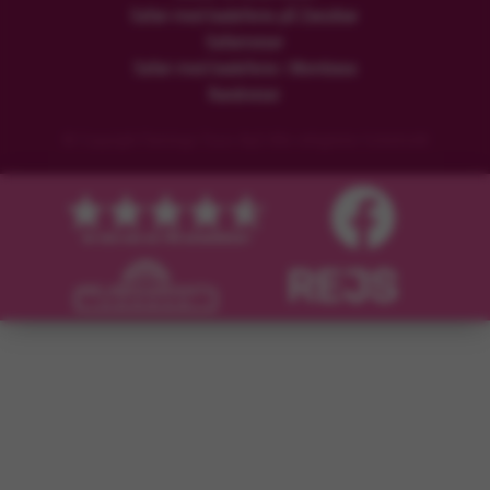
Safari med badeferie på Zanzibar
Safarireiser
Safari med badeferie i Mombasa
Rundreiser
© Copyright Flamingo Tours ApS Alle rettigheter forbeholdt