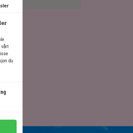
sler
ler
ale
 vårt
isse
sjon du
ing