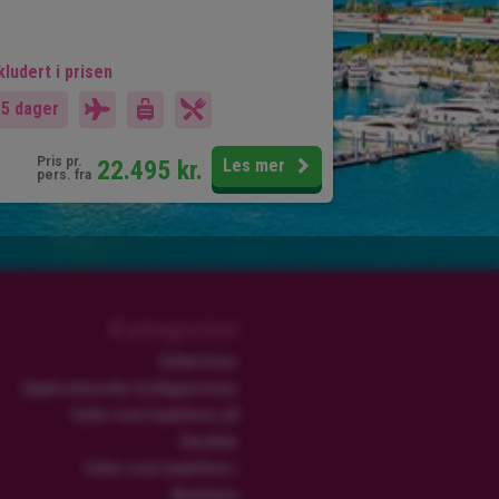
kludert i prisen
15 dager
Pris pr.
22.495
kr.
Les mer
pers. fra
Kategorier
Safarireiser
Opplevelsesrike brylluppsreiser
Safari med badeferie på
Zanzibar
Safari med badeferie i
Mombasa