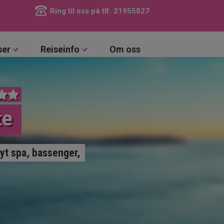
Ring til oss på tlf.
21955827
ser
Reiseinfo
Om oss
te
yt spa, bassenger,