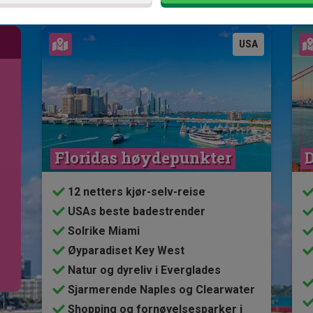
Se kart
USA
Floridas høydepunkter
D
12 netters kjør-selv-reise
USAs beste badestrender
Solrike Miami
Øyparadiset Key West
Natur og dyreliv i Everglades
Sjarmerende Naples og Clearwater
Shopping og fornøyelsesparker i