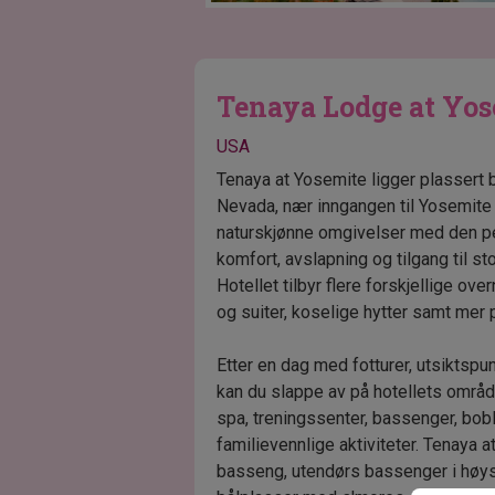
Tenaya Lodge at Yo
USA
Tenaya at Yosemite ligger plassert b
Nevada, nær inngangen til Yosemite 
naturskjønne omgivelser med den p
komfort, avslapning og tilgang til st
Hotellet tilbyr flere forskjellige ove
og suiter, koselige hytter samt mer p
Etter en dag med fotturer, utsiktsp
kan du slappe av på hotellets område
spa, treningssenter, bassenger, bobl
familievennlige aktiviteter. Tenaya 
basseng, utendørs bassenger i høy