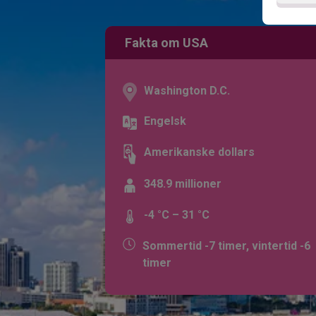
Fakta om USA
Washington D.C.
Engelsk
Amerikanske dollars
348.9 millioner
-4 °C – 31 °C
Sommertid -7 timer, vintertid -6
timer