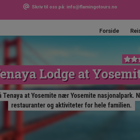
Skriv til oss på:
info@flamingotours.no
Forside
Rei
enaya Lodge at Yosemi
å Tenaya at Yosemite nær Yosemite nasjonalpark. N
restauranter og aktiviteter for hele familien.