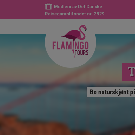
Medlem av Det Danske
Reisegarantifondet nr. 2829
T
Bo naturskjønt p