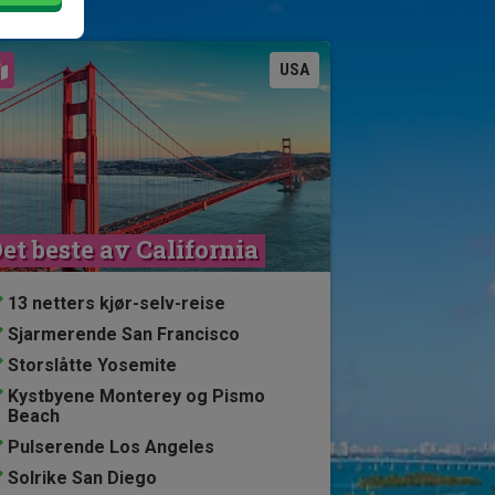
Se kart
USA
et beste av California
13 netters kjør-selv-reise
Sjarmerende San Francisco
Storslåtte Yosemite
Kystbyene Monterey og Pismo
Beach
Pulserende Los Angeles
Solrike San Diego