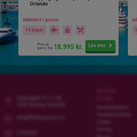
Orlando
Inkludert i prisen
In
14 dager
Pris pr.
18.995
kr.
Les mer
pers. fra
Andre
links
Dalgasgade 25, 4. Sal
7400 Herning, Danmark
Reisebetingelser
Kundeanmeldelser
info@flamingotours.no
Cookies
Sitemap
21955827
Om oss