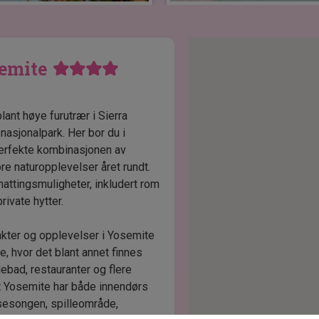
semite
lant høye furutrær i Sierra
nasjonalpark. Her bor du i
erfekte kombinasjonen av
ore naturopplevelser året rundt.
rnattingsmuligheter, inkludert rom
rivate hytter.
unkter og opplevelser i Yosemite
, hvor det blant annet finnes
ebad, restauranter og flere
at Yosemite har både innendørs
sesongen, spilleområde,