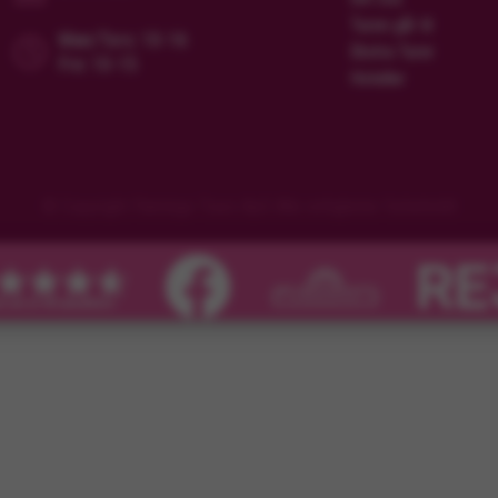
Turen går til
Man/Tors: 10-16
Ekstra Turer
Fre: 10-15
Hoteller
© Copyright Flamingo Tours ApS Alle rettigheter forbeholdt