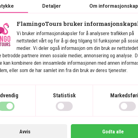
teter som bueskyting,
tykke
Detaljer
Om informasjonskap
turer og skøyting avhengig av
FlamingoTours bruker informasjonskaps
badstue, dampbad og
Vi bruker informasjonskapsler for å analysere trafikken på
aurantene sørger for gode
nettstedet vårt og for å gi deg tilgang til funksjoner på sosi
t spisemulighetene er
medier. Vi deler også informasjon om din bruk av nettstedet
Deli, som holder åpent året
 betrodde partnere innen sosiale medier, annonsering og analyse. D
tvalget med blant annet Gold
ne kan kombinere den innsamlede informasjonen med annen informa
 dem, eller som de har samlet inn fra din bruk av deres tjenester.
ikke noen resortavgift på dette
s uten forvarsel. Dersom det
dvendig
Statistisk
Markedsfør
e direkte til hotellet.
Avvis
Godta alle