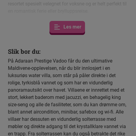
resortet spesielt velegnet for voksne og er helt perfekt til
en romantisk ferie eller brylluppsreise.
Snorkling og dykking
Les mer
Drømmer du om å oppleve det
vakre undervannslivet, som Maldivene er så kjent for?
Da har du kommet til det helt riktige sted.
Slik bor du:
På Adaraan Prestige Vadoo får du den ultimative
Adaaran Prestige Vadoo har sitt eget husrev, der
Maldivene-opplevelsen, når du blir innlosjert i en
det vrimler med fargerike koraller og fascinerende fisk.
luksuriøs water villa, som står på påler direkte i det
Revet gir både begynnere og de som har litt
rolige, tyrkisblå vannet og som har en vidunderlig
erfaring mulighet for å oppleve det fascinerende livet
panoramautsikt over havet. Villaene er innrettet med et
under havoverflaten og du kan blant annet være heldig
stort, lekkert baderom med jacuzzi, en behagelig king
å oppleve skilpadder, grå og hvittippet revhaier, delfiner,
size-seng og alle de fasiliteter, som du kan drømme om,
ørnerokker og en haug av fargerike, tropiske fisk.
blant annet aircondition, minibar, safebox og wi-fi. Alle
villaer har dessuten en vidunderlig solterrasse med
Resortet tilbyr også daglige snorkel- og dykketurer med
møbler og direkte adgang til det krystallklare vannet via
båt, hvis du har lyst til å oppleve enda mer. Ikke langt
en trapp. Fra solterrassen kan du også betrakte det rike