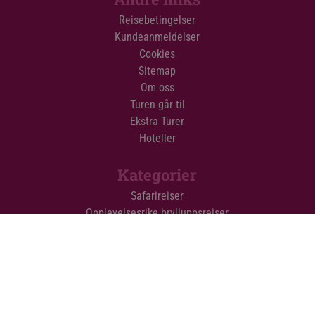
Reisebetingelser
Kundeanmeldelser
Cookies
Sitemap
Om oss
Turen går til
Ekstra Turer
Hoteller
Kategorier
Safarireiser
Opplevelsesrike brylluppsreiser
Safari med badeferie på Zanzibar
Safari med badeferie i Mombasa
Familiereiser
Rundreiser
Reiser til sommerferien
Reiser til vinterferien