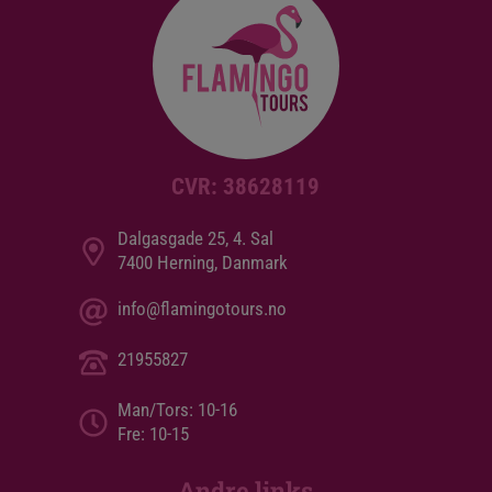
CVR: 38628119
Dalgasgade 25, 4. Sal
7400 Herning, Danmark
info@flamingotours.no
21955827
Man/Tors: 10-16
Fre: 10-15
Andre links