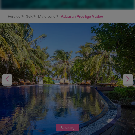
Forside
Søk
Maldivene
Adaaran Prestige Vadoo
Basseng