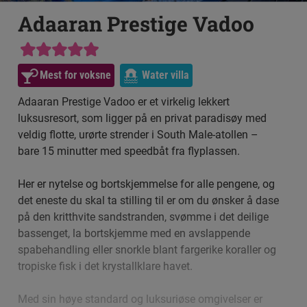
Adaaran Prestige Vadoo
Mest for voksne
Water villa
Adaaran Prestige Vadoo er et virkelig lekkert
luksusresort, som ligger på en privat paradisøy med
veldig flotte, urørte strender i South Male-atollen –
bare 15 minutter med speedbåt fra flyplassen.
Her er nytelse og bortskjemmelse for alle pengene, og
det eneste du skal ta stilling til er om du ønsker å dase
på den kritthvite sandstranden, svømme i det deilige
bassenget, la bortskjemme med en avslappende
spabehandling eller snorkle blant fargerike koraller og
tropiske fisk i det krystallklare havet.
Med sin høye standard og luksuriøse omgivelser er