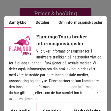
som tilbyr et stort utvalg av avslappende
spabehandlinger i rolige omgivelser med en fantastisk
Priser & booking
utsikt over havet.
Samtykke
Detaljer
Om informasjonskapsler
Rom 1:
2 voksne
Ønsker du at det skal skje litt mer, kan du få opp pulsen
Sunset Villa
i resortets treningsrom eller kaste deg ut i aktiviteter
FlamingoTours bruker
som beachvolley, snorkling, dykking, sea-bob, flyboard
informasjonskapsler
59.863 kr. 
og parasailing.
All inclusive
Pris pr person
Vi bruker informasjonskapsler for å
analysere trafikken på nettstedet vårt og
Resortet arrangerer også forskjellige utflukter, der du
Brukerinformasjon
for å gi deg tilgang til funksjoner på sosiale medier. Vi
kan oppleve de flotte paradisøyene i Maldivene
deler også informasjon om din bruk av nettstedet vårt
fra et vannfly, dra på undervannseventyr i en ubåt eller
med våre betrodde partnere innen sosiale medier,
nyte en romantisk lunsj på en øde sandbanke. Hvis du
annonsering og analyse. Disse partnerne kan kombinere
vil oppleve enda mer av Maldivene, kan du besøke en av
den innsamlede informasjonen med annen informasjon
de lokale øyene og oppleve den maldiviske kulturen eller
du har gitt dem, eller som de har samlet inn fra din bruk
ta en tur til hovedstaden Male og utforske de små gater
av deres tjenester.
og lokale markeder. Utvalget av utflukter varierer og
opplyses på resortet.