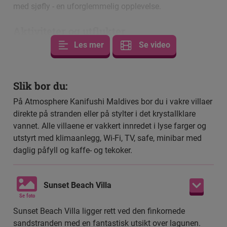
med sjøfly - en uforglemmelig opplevelse.
Aktiviteter og utflukter
Les mer
Se video
Atmosphere Kanifushi Maldives tilbyr et bredt utvalg av
aktiviteter til lands og til vanns. Du kan spille tennis eller
paddle-tennis, få opp pulsen i treningsstudioet eller
prøve deg på windsurfing, kanopadling eller SUP (stand
Slik bor du:
up paddle).
På Atmosphere Kanifushi Maldives bor du i vakre villaer
direkte på stranden eller på stylter i det krystallklare
Feriestedet har også et stort, flott svømmebasseng som
vannet. Alle villaene er vakkert innredet i lyse farger og
ligger rett ved stranden med fantastisk utsikt over havet.
utstyrt med klimaanlegg, Wi-Fi, TV, safe, minibar med
Det finnes også et separat, grunt basseng som er ideelt
daglig påfyll og kaffe- og tekoker.
for barn. I den andre enden av øya er det et flott
basseng kun for voksne.
Sunset Beach Villa
Hvis du virkelig vil skjemme deg bort, kan du ta turen til
Se foto
spaet, som tilbyr en rekke avslappende behandlinger
Sunset Beach Villa ligger rett ved den finkornede
inspirert av India, Bali, Hawaii og Thailand.
sandstranden med en fantastisk utsikt over lagunen.