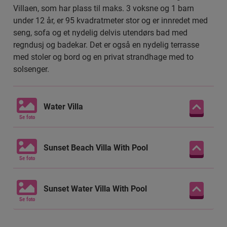
Villaen, som har plass til maks. 3 voksne og 1 barn
For familiens yngste medlemmer arrangerer
under 12 år, er 95 kvadratmeter stor og er innredet med
barneklubben daglige aktiviteter, og på kveldene er det
seng, sofa og et nydelig delvis utendørs bad med
levende musikk og underholdning flere ganger i uken.
regndusj og badekar. Det er også en nydelig terrasse
med stoler og bord og en privat strandhage med to
Snorkling og dykking
solsenger.
De hvite sandstrendene og det krystallklare vannet på
Atmosphere Kanifushi Maldives er som tatt ut av et
postkort, og det føles nesten som om tiden står stille når
Water Villa
solen skinner på den turkise lagunen.
Se foto
Selv om Atmosphere Kanifushi Maldives ikke har et
Sunset Beach Villa With Pool
eget husrev, er det likevel gode muligheter for snorkling i
Se foto
nærheten av øya, og feriestedet arrangerer daglige
snorkleturer til nærliggende korallrev med et magisk
Sunset Water Villa With Pool
undervannsliv som bare venter på å bli utforsket.
Snorkelutstyr kan lånes på hotellet.
Se foto
Ferieanlegget har også et PADI-sertifisert dykkesenter