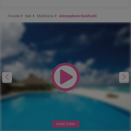
Forside
Søk
Maldivene
Atmosphere Kanifushi
Hotel Video