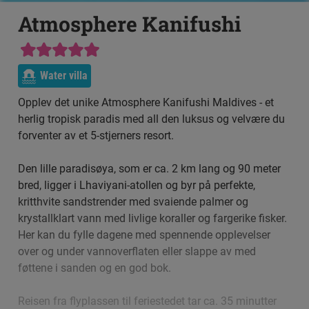
Atmosphere Kanifushi
Water villa
Opplev det unike Atmosphere Kanifushi Maldives - et
herlig tropisk paradis med all den luksus og velvære du
forventer av et 5-stjerners resort.
Den lille paradisøya, som er ca. 2 km lang og 90 meter
bred, ligger i Lhaviyani-atollen og byr på perfekte,
kritthvite sandstrender med svaiende palmer og
krystallklart vann med livlige koraller og fargerike fisker.
Her kan du fylle dagene med spennende opplevelser
over og under vannoverflaten eller slappe av med
føttene i sanden og en god bok.
Reisen fra flyplassen til feriestedet tar ca. 35 minutter