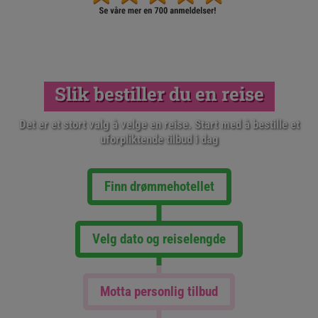
og gratis tilgang til loungen med velkomstdrink, snacks
og Wi-Fi før avreise med sjøfly.
All inclusive gjelder frem til kl. 11.00 på avreisedagen,
og hotellet kan endre innholdet i pakken uten varsel.
Slik bestiller du en reise
Det er et stort valg å velge en reise. Start med å bestille et
uforpliktende tilbud i dag
Finn drømmehotellet
Velg dato og reiselengde
Motta personlig tilbud