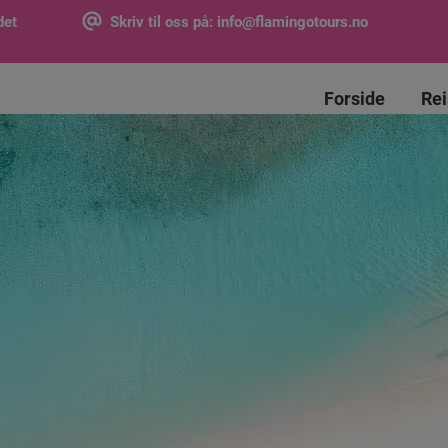
det
Skriv til oss på:
info@flamingotours.no
Forside
Re