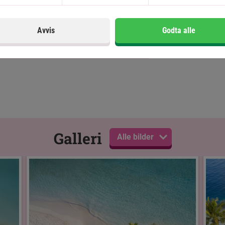
n vidunderlige utsikten ut over havet.
et har også et treningsrom, der du kan få
souvenirbutikk, så du kan kjøpe med litt
Avvis
Godta alle
nderlig, frodig hage og en luksuriøs spa-
 for å bli bortskjemt med et stort utvalg
erlige Maldivene, da tilbyr resortet et
vsfiskeri, nattfiskeri, sunset cruise,
ebodde paradisøyer. Utvalget av utflukter
Galleri
Alle bilder
ulighet for at skjemme bort smaksløkene,
ver det endeløse Indiske Ocean. Resortet
 som byr på en overdådig buffet med retter
staurant, som serverer lekre, lokale
ferskfanget sjømat.