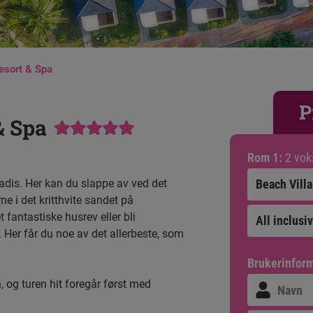
esort & Spa
P
& Spa
Rom 1:
2 vok
Beach Villa
radis. Her kan du slappe av ved det
 i det kritthvite sandet på
 fantastiske husrev eller bli
All inclusi
Her får du noe av det allerbeste, som
Brukerinfor
n, og turen hit foregår først med