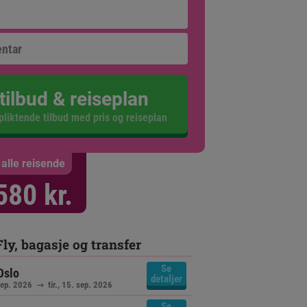
tilbud & reiseplan
pliktende tilbud med pris og reiseplan
 alle reisende
580
kr.
Fly, bagasje og transfer
Se
Oslo
detaljer
sep. 2026
tir., 15. sep. 2026
Se