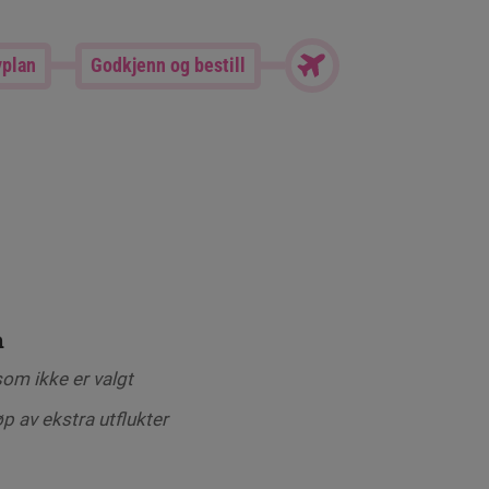
yplan
Godkjenn og bestill
n
som ikke er valgt
øp av ekstra utflukter