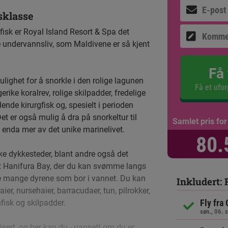
sklasse
fisk er Royal Island Resort & Spa det
e undervannsliv, som Maldivene er så kjent
Få 
lighet for å snorkle i den rolige lagunen
Få et ufor
erike koralrev, rolige skilpadder, fredelige
lende kirurgfisk og, spesielt i perioden
et er også mulig å dra på snorkeltur til
Samlet pris for
e enda mer av det unike marinelivet.
80.
ke dykkesteder, blant andre også det
 Hanifura Bay, der du kan svømme langs
de mange dyrene som bor i vannet. Du kan
Inkludert: 
er, nursehaier, barracudaer, tun, pilrokker,
Fly fra 
fisk og skilpadder.
søn., 06. 
isert, og her kan du - uansett om du er