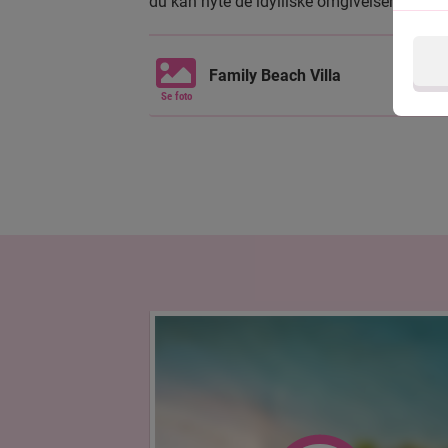
du kan nyte de idylliske omgivelsene og de
tennis, beachvolley eller ping-pong. Resort
opp pulsen og en liten smykkebutikk og en 
gaver til de som er hjemme.
Family Beach Villa
Se foto
Royal Island Resort & Spa har også en vidu
avdeling med jacuzzi, dampbad og mulighet
av avslappende spabehandlinger.
Ønsker du å oppleve enda mer av det vidund
stort utvalg av utflukter, for eksempel dypha
snorkelturer og øy-hopp til lokale eller ub
varierer og opplyses på resortet.
Restauranter og barer
På Royal Island Resort & Spa er det god m
mens du nyter den vidunderlige utsikten o
har to restauranter – en buffetrestaurant,
fra hele verden, og en koselig a la carte-re
spesialiteter, grillet kjøtt log massevis af 