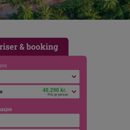
riser & booking
sne
40.290 kr. 
ve
Pris pr person
masjon