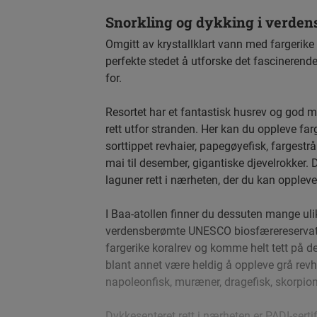
Snorkling og dykking i verden
Omgitt av krystallklart vann med fargerike 
perfekte stedet å utforske det fascinerend
for.
Resortet har et fantastisk husrev og god mu
rett utfor stranden. Her kan du oppleve farg
sorttippet revhaier, papegøyefisk, fargestrå
mai til desember, gigantiske djevelrokker. D
laguner rett i nærheten, der du kan opplev
I Baa-atollen finner du dessuten mange uli
verdensberømte UNESCO biosfærereservat
fargerike koralrev og komme helt tett på 
blant annet være heldig å oppleve grå revhai
napoleonfisk, muræner, dragefisk, skorpion
Dykkesenteret rett i nærheten er PADI-sertif