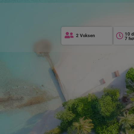
10 d
2 Voksen
7 ho