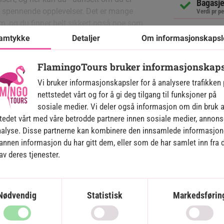
Bagasj
e spennende opplevelser. Det er mange
Verdi pr p
om, og du finner helt sikkert også noe som
Transfe
ig å ta dykkesertifikat på resortet.
amtykke
Detaljer
Om informasjonskapsl
speedb
Se video
Verdi pr pe
FlamingoTours bruker informasjonskaps
lare vannet er, som på mange andre
Vi bruker informasjonskapsler for å analysere trafikken
oyal Island Resort & Spa har også et
nettstedet vårt og for å gi deg tilgang til funksjoner på
tt ved stranden med liggestoler, poolbar
jønne, frittstående villaer med
sosiale medier. Vi deler også informasjon om din bruk 
de barn og voksne få timer til å gå med
er har dessuten en deilig terrasse, der du
tedet vårt med våre betrodde partnere innen sosiale medier, annons
e Ocean.
nalyse. Disse partnerne kan kombinere den innsamlede informasjo
nnen informasjon du har gitt dem, eller som de har samlet inn fra 
n en haug av morsomme vannaktiviteter. Du
av deres tjenester.
en på SUP-board eller i kajakk, prøve
kaste deg ut i bølgene med surfbrett eller
 feltet, kan du prøve aktiviteter som
 deilige sandstranden. Villaen har plass til
Nødvendig
Statistisk
Markedsførin
ooter eller parasailing.
møbler, mulighet for en ekstra oppredning
det også en deilig, møblert terrasse, der
basseng, er det mulig å spille badminton,