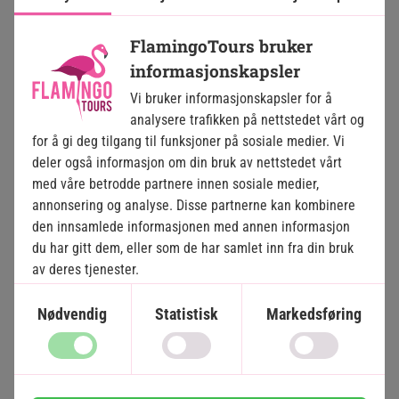
rett utenfor stranden.
FlamingoTours bruker
Resortet har også et flott, familievennlig
Velg dato og reiselengde
informasjonskapsler
bassengområde med et lite, grunt barnebasseng og
mange solsenger og parasoller. Ved siden av
Vi bruker informasjonskapsler for å
bassengområdet finnes en flott lekeplass hvor barna
Motta personlig tilbud
analysere trafikken på nettstedet vårt og
raskt får nye venner, samt en bassengbar hvor barna
for å gi deg tilgang til funksjoner på sosiale medier. Vi
kan få en is og foreldrene kan nyte en forfriskende
deler også informasjon om din bruk av nettstedet vårt
cocktail.
med våre betrodde partnere innen sosiale medier,
Se og velg flyplan
annonsering og analyse. Disse partnerne kan kombinere
Det finnes også flere familievennlige
den innsamlede informasjonen med annen informasjon
vannsportsaktiviteter og utflukter. Ta for eksempel en
du har gitt dem, eller som de har samlet inn fra din bruk
Godkjenn og bestill
hyggelig båttur med en tradisjonell, maldivisk dhoni
av deres tjenester.
med mulighet for å svømme og snorkle samt oppleve
hvalhaier, skilpadder og djevelrokker underveis.
Nødvendig
Statistisk
Markedsføring
Reiser dere som familie, kan dere bo i lekre villaer med
plass til to voksne og to barn under 15 år, hvor barna
naturligvis får sine egne senger, og er dere flere som