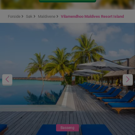
Forside
Søk
Maldivene
Vilamendhoo Maldives Resort Island
Basseng