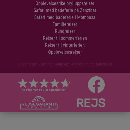
Opplevelsesrike brylluppsreiser
Safari med badeferie på Zanzibar
Ditt opphold på Vilamendhoo Maldives Resort Island er
Safari med badeferie i Mombasa
som utgangspunkt med helpensjon, hvor frokost, lunsj
Familiereiser
og middag er inkludert. Det er dog mulig å oppgradere
Rundreiser
til all inclusive, hvor snacks og is mellom
Reiser til sommerferien
hovedmåltidene, (lokale) drikkevarer samt utvalgte
Reiser til vinterferien
aktiviteter også er inkludert.
Opplevelsesreiser
© Copyright Flamingo Tours ApS Alle rettigheter forbeholdt