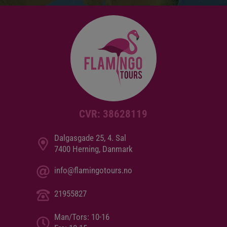
CVR: 38628119
Dalgasgade 25, 4. Sal
7400 Herning, Danmark
info@flamingotours.no
21955827
Man/Tors: 10-16