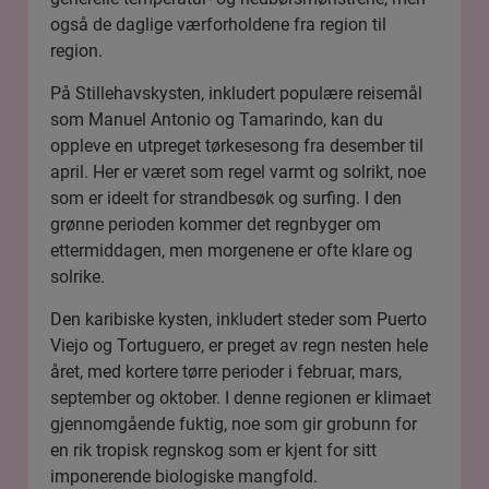
også de daglige værforholdene fra region til
region.
På Stillehavskysten, inkludert populære reisemål
som Manuel Antonio og Tamarindo, kan du
oppleve en utpreget tørkesesong fra desember til
april. Her er været som regel varmt og solrikt, noe
som er ideelt for strandbesøk og surfing. I den
grønne perioden kommer det regnbyger om
ettermiddagen, men morgenene er ofte klare og
solrike.
Den karibiske kysten, inkludert steder som Puerto
Viejo og Tortuguero, er preget av regn nesten hele
året, med kortere tørre perioder i februar, mars,
september og oktober. I denne regionen er klimaet
gjennomgående fuktig, noe som gir grobunn for
en rik tropisk regnskog som er kjent for sitt
imponerende biologiske mangfold.