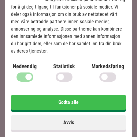
for å gi deg tilgang til funksjoner på sosiale medier. Vi
Se kart
deler også informasjon om din bruk av nettstedet vårt
med våre betrodde partnere innen sosiale medier,
annonsering og analyse. Disse partnerne kan kombinere
den innsamlede informasjonen med annen informasjon
du har gitt dem, eller som de har samlet inn fra din bruk
av deres tjenester.
Det beste av Costa Rica
Nødvendig
Statistisk
Markedsføring
15 netter tur-retur
Tortuguero - skilpadder og kanaler
Arenal - vulkaner og varme kilder
Rincón de la Vieja - vulkaner og fossefall
Godta alle
Playa Tamarindo - strender og surfing
Manuel Antonio - strandferie og snorkling
Avvis
All transport er inkludert