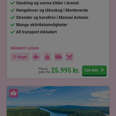
Vandring og varme kilder i Arenal
Hengebroer og tåkeskog i Monteverde
Strender og korallrev i Manuel Antonio
Mange aktivitetsmuligheter
All transport inkludert
Inkludert i prisen
13 dager
25.995
kr.
Pris pr.
Les mer
pers. fra
Se kart