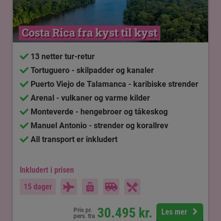
Costa Rica fra kyst til kyst
13 netter tur-retur
Tortuguero - skilpadder og kanaler
Puerto Viejo de Talamanca - karibiske strender
Arenal - vulkaner og varme kilder
Monteverde - hengebroer og tåkeskog
Manuel Antonio - strender og korallrev
All transport er inkludert
Inkludert i prisen
15 dager
30.495
kr.
Pris pr.
Les mer
pers. fra