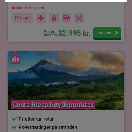
Inkludert i prisen
17 dager
32.995
kr.
Pris pr.
Les mer
pers. fra
Se kart
Costa Ricas høydepunkter
7 netter tur-retur
4 overnattinger på stranden