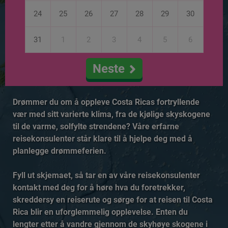
24
25
26
27
28
29
30
31
1
2
3
4
5
6
Neste
Drømmer du om å oppleve Costa Ricas fortryllende
vær med sitt varierte klima, fra de kjølige skyskogene
til de varme, solfylte strendene? Våre erfarne
reisekonsulenter står klare til å hjelpe deg med å
planlegge drømmeferien.
Fyll ut skjemaet, så tar en av våre reisekonsulenter
kontakt med deg for å høre hva du foretrekker,
skreddersy en reiserute og sørge for at reisen til Costa
Rica blir en uforglemmelig opplevelse. Enten du
lengter etter å vandre gjennom de skyhøye skogene i