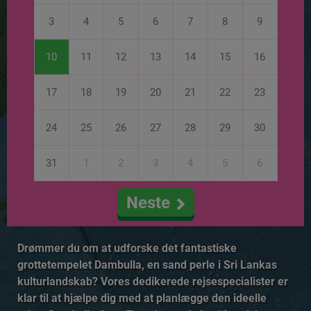
3
4
5
6
7
8
9
10
11
12
13
14
15
16
17
18
19
20
21
22
23
24
25
26
27
28
29
30
31
1
2
3
4
5
6
Neste
Drømmer du om at udforske det fantastiske
grottetempelet Dambulla, en sand perle i Sri Lankas
kulturlandskab? Vores dedikerede rejsespecialister er
klar til at hjælpe dig med at planlægge den ideelle