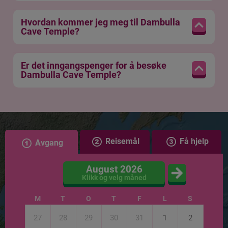
Hvordan kommer jeg meg til Dambulla
Cave Temple?
Er det inngangspenger for å besøke
Dambulla Cave Temple?
Reisemål
Få hjelp
Avgang
August 2026
Klikk og velg måned
M
T
O
T
F
L
S
27
28
29
30
31
1
2