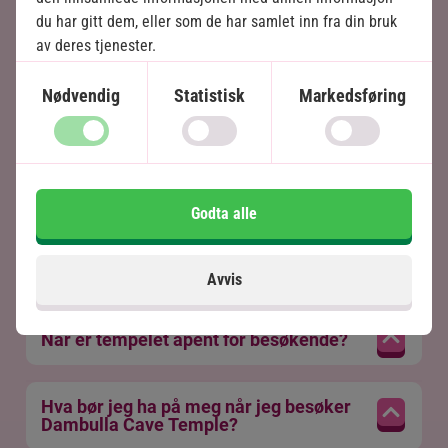
du har gitt dem, eller som de har samlet inn fra din bruk
av deres tjenester.
Nødvendig
Statistisk
Markedsføring
Godta alle
Avvis
Når er tempelet åpent for besøkende?
Hva bør jeg ha på meg når jeg besøker
Dambulla Cave Temple?