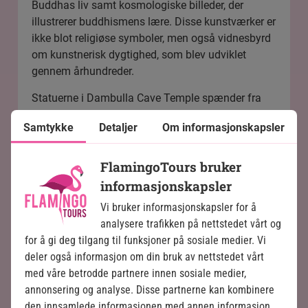
Buddhas liv samt kosmologiske billeder, der
illustrerer buddhismens lære. Disse kunstværker er
ikke blot religiøse symboler, men også vidnesbyrd
om kunstnerisk dygtighed, som blev udviklet
gennem århundreder.
Statuerne i Dambulla Cave Temple spænder fra
enorme, majestætiske fremstillinger af Buddha i
Samtykke
Detaljer
Om informasjonskapsler
forskellige positurer til mindre figurer af
buddhistiske helgener, konger og endda
hinduistiske guder som Vishnu og Ganesha,
FlamingoTours bruker
hvilket viser den religiøse og kulturelle integration
informasjonskapsler
på øen. Den største statue er en imponerende 14
Vi bruker informasjonskapsler for å
meter lang liggende Buddha, som symboliserer
analysere trafikken på nettstedet vårt og
Buddhas vej til Nirvana.
for å gi deg tilgang til funksjoner på sosiale medier. Vi
deler også informasjon om din bruk av nettstedet vårt
med våre betrodde partnere innen sosiale medier,
annonsering og analyse. Disse partnerne kan kombinere
den innsamlede informasjonen med annen informasjon