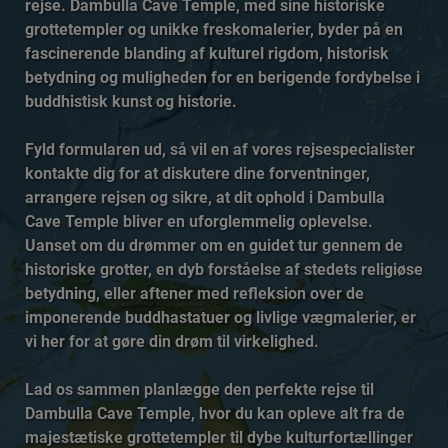
rejse. Dambulla Cave Temple, med sine historiske
grottetempler og unikke freskomalerier, byder på en
fascinerende blanding af kulturel rigdom, historisk
betydning og muligheden for en berigende fordybelse i
buddhistisk kunst og historie.
Fyld formularen ud, så vil en af vores rejsespecialister
kontakte dig for at diskutere dine forventninger,
arrangere rejsen og sikre, at dit ophold i Dambulla
Cave Temple bliver en uforglemmelig oplevelse.
Uanset om du drømmer om en guidet tur gennem de
historiske grotter, en dyb forståelse af stedets religiøse
betydning, eller aftener med refleksion over de
imponerende buddhastatuer og livlige vægmalerier, er
vi her for at gøre din drøm til virkelighed.
Lad os sammen planlægge den perfekte rejse til
Dambulla Cave Temple, hvor du kan opleve alt fra de
majestætiske grottetempler til dybe kulturfortællinger