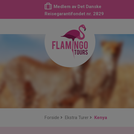
Medlem av Det Danske
Reisegarantifondet nr. 2829
Forside
Ekstra Turer
Kenya