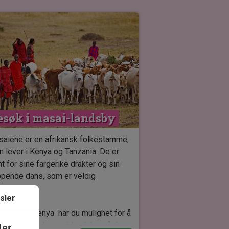
esøk i masai-landsby
aiene er en afrikansk folkestamme,
 lever i Kenya og Tanzania. De er
nt for sine fargerike drakter og sin
pende dans, som er veldig
akteristisk.
sler
din tur til Kenya har du mulighet for å
øke en lokal masai-landsby, så du
ler