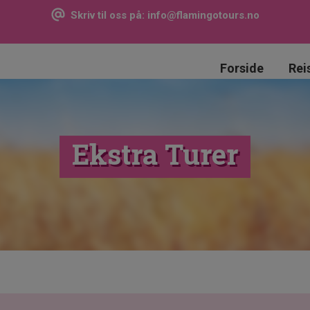
Skriv til oss på:
info@flamingotours.no
Forside
Rei
Ekstra Turer