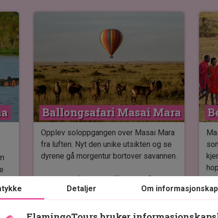
ha
Ballongsafari Masai Mara
B
Opplev soloppgangen over Masai Mara
Mas
fra luften. Nyt den unike utsikten og se
som
dyrene gå morgentur bortover savannen.
kje
en
hop
e
Se bl.a. Elefanter, giraffer og bøfler og
kar
tykke
Detaljer
Om informasjonskap
holde øye med rovdyrene som kan
være på tidlig morgen jakt.
På 
net
bes
FlamingoTours bruker informasjonskaps