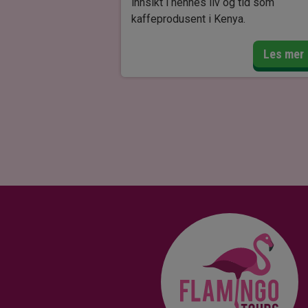
innsikt i hennes liv og tid som
kaffeprodusent i Kenya.
Huset, som ble bygget i år 1912,
Les mer
rommer originale møbler og utstilling
som bringer Blixens fortellinger til liv
Utenfor kan du utforske de vakre
hagene, en natursti og historiske
landbruksredskaper, alt sammen me
en storslått utsikt over landskapet 
inspirerte hennes verk.
Besøket byr også på en kunstavdeli
og en museumsbutikk med unike
suvenirer, bøker og håndverk.
Denne ekstra turen er en unik muligh
til å gå i Karen Blixens fotspor og
oppleve en viktig del av Kenyas