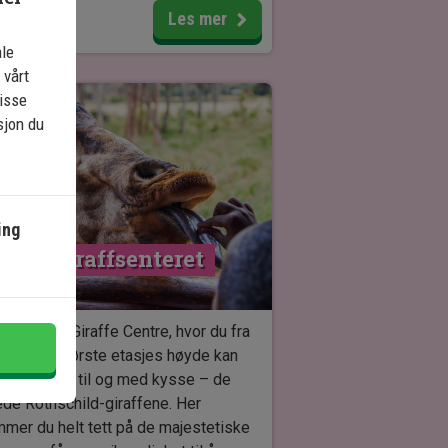
 få se hvordan masaiene lever og
Les mer
.
ale
 vårt
nærmere detaljer om tid og sted
isse
ales med guiden, når du er i Kenya.
sjon du
betaler bare kontant til
føren/guiden, og da sørger han for å
pengene videre til masaiene som
k for at dere får besøke dem.
ing
søk sjiraffsenteret 
FEW
søk
AFEW Giraffe Centre
, hvor du fra
balkong i første etasjes høyde kan
dfôre – og til og med kysse – de
ede Rothschild-giraffene. Her
mer du helt tett på de majestetiske