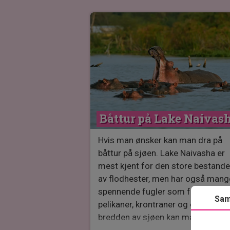
Båttur på Lake Naivas
Hvis man ønsker kan man dra på
båttur på sjøen. Lake Naivasha er
mest kjent for den store bestand
av flodhester, men har også mang
spennende fugler som f.eks.
Sam
pelikaner, krontraner og ørner. Ved
bredden av sjøen kan man nyte sy
av antiloper, og andre dyr som