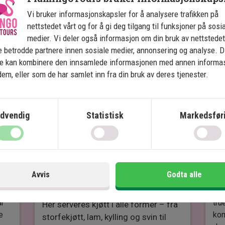
Vi drar fra lodgen før soloppgang, og
kan
Les mer
Vi bruker informasjonskapsler for å analysere trafikken på
kjører ut til piloten som har ballongen
bor
nettstedet vårt og for å gi deg tilgang til funksjoner på sosi
klar til oss!
medier. Vi deler også informasjon om din bruk av nettstedet
De 
 betrodde partnere innen sosiale medier, annonsering og analyse. D
ende
Når vi lander igjen blir vi kjørt videre til
avt
ne kan kombinere den innsamlede informasjonen med annen informa
is
området der sjampanjefrokosten vår blir
Du 
 dem, eller som de har samlet inn fra din bruk av deres tjenester.
servert på savannen. Hvis vi er heldige
sjå
kan vi se sebraer og giraffer gå rundt i
gi 
nærheten.
tak
dvendig
Statistisk
Markedsfør
Lunsj på The Carnivore 
Be
Husk gode sko og en varm jakke samt
kamera, kikkert og solbriller.
Restaurant i Nairobi
A
lig
Finn din store appetitt og nyt en
Be
Avvis
Godta alle
en 
innbydende lunsj på den velkjente
hån
The Carnivore Restaurant i Nairobi.
ar
tru
Her serveres kjøtt i alle former – fra
e
kom
storfekjøtt, lam, kylling og svin til