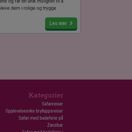
ene og får en unik mulighet til å
leve dem i rolige og trygge
ivelser.
Les mer
teret er en non-profit organisasjon
 arbeider for å beskytte giraffene
bevare deres naturlige leveområder i
nya
. Under besøket kan du fôre
affene og høre mer om deres liv,
es utfordringer og
aringsprosjektene som er med på å
re deres fremtid.
 er en helt spesiell opplevelse å
Kategorier
leve giraffene på så nært hold –
Safarireiser
es rolige vesen og imponerende
Opplevelsesrike brylluppsreiser
de gjør møtet både minneverdig og
Safari med badeferie på
cinerende.
Zanzibar