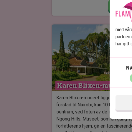
Les mer
slukker tørsten.
Vi kommer også forbi Crescent
med våre
Island. Her lever er flere planteet
partner
dyr som sebra, gnu og antilope. Hv
har gitt
vannivået tillater det, kan vi gå på
land på øya, og gå en tur for å
oppleve dyrene helt tett på.
Nø
Karen Blixen-museet
Karen Blixen-museet ligger i en frede
forstad til Nairobi, kun 10 km fra
sentrum, ved foten av de ikoniske
Ngong Hills. Museet, som en gang v
forfatterens hjem, gir en fascinerend