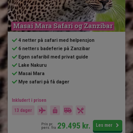
Masai Mara Safari og Zanzibar
4 netter på safari med helpensjon
6 netters badeferie på Zanzibar
Egen safaribil med privat guide
Lake Nakuru
Masai Mara
Mye safari på få dager
Inkludert i prisen
13 dager
29.495
kr.
Pris pr.
Les mer
pers. fra