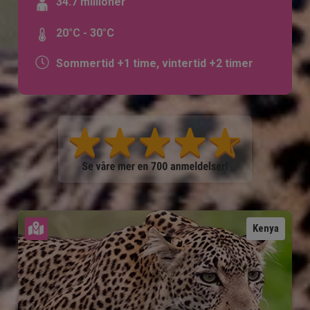
34.7 millioner
20°C - 30°C
Sommertid +1 time, vintertid +2 timer
Se kart
Kenya