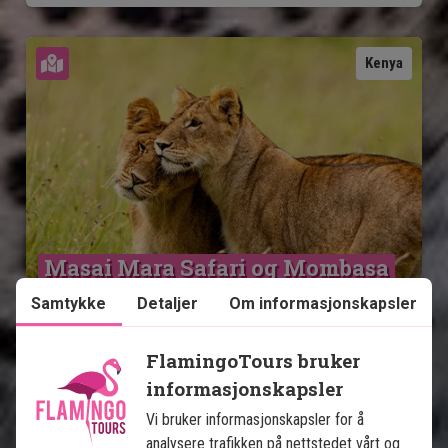
Se kart
Kenya
Masai Mara Safari og Mombasa
Samtykke
Detaljer
Om informasjonskapsler
4 netter på safari med helpensjon
6 netters badeferie i Mombasa
FlamingoTours bruker
Egen safaribil med privat guide
informasjonskapsler
Lake Nakuru
Vi bruker informasjonskapsler for å
Masai Mara
analysere trafikken på nettstedet vårt og