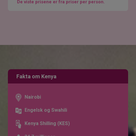
De viste prisene er fra priser per person.
Fakta om Kenya
Nairobi
Engelsk og Swahili
Kenya Shilling (KES)