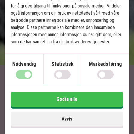
Mye safari på få dager
for å gi deg tilgang til funksjoner på sosiale medier. Vi deler
også informasjon om din bruk av nettstedet vårt med våre
betrodde partnere innen sosiale medier, annonsering og
Inkludert i prisen
analyse. Disse partnerne kan kombinere den innsamlede
13 dager
informasjonen med annen informasjon du har gitt dem, eller
som de har samlet inn fra din bruk av deres tjenester.
27.995
kr.
Pris pr.
Les mer
pers. fra
Nødvendig
Statistisk
Markedsføring
Artikler relatert til Kenya
Godta alle
Avvis