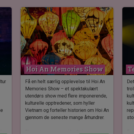
Hoi An Memories Show
T
tur
Få en helt særlig opplevelse til Hoi An
Det
Memories Show – et spektakulært
tro
utendørs show med flere imponerende,
kul
kulturelle opptredener, som hyller
kul
ke
Vietnam og forteller historien om Hoi An
rep
gjennom de seneste mange århundrer.
sto
k,
Showet, som varer cirka 1 time og er
Du 