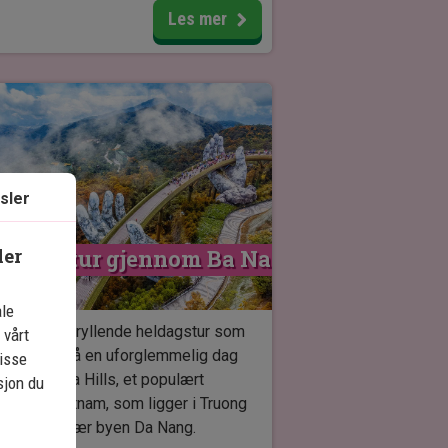
leve vietnamesisk bambus-sirkus,
Les mer
nglering, akrobatikk og fortryllende
emusikk med eksotiske
mmeinstrumenter.
 Dar-showet varer cirka 1 time og er
helt uforglemmelig opplevelse.
sler
ler
eldagstur gjennom Ba Na 
ills
ale
lev en fortryllende heldagstur som
 vårt
 deg med på en uforglemmelig dag
isse
nnom Ba Na Hills, et populært
sjon du
istmål i Vietnam, som ligger i Truong
-fjellene nær byen Da Nang.