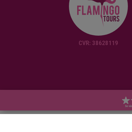
hotellet ditt i Hoi An by og tar deg m
rundt i Hoi An for å prøve noen av de
spesielle matvarene som er svært
berømte i Hoi An, og som er listet o
nedenfor.
CVR: 38628119
Liste over mat du kan prøve på denn
turen (kan endres avhengig av
tilgjengelighet eller lokale
arrangementer i Hoi An):
White Rose Dumplings
Cao Lau
Banh My
Vietnamesisk kaffe
Vårruller
Banh Khot
Banh Cuon Thit Heo
Dessert