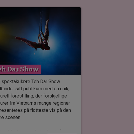
eh Dar Show
 spektakulære Teh Dar Show
llbinder sitt publikum med en unik,
turell forestilling, der forskjellige
turer fra Vietnams mange regioner
resenteres på flotteste vis på den
re scenen.
kan blant annet glede deg til å