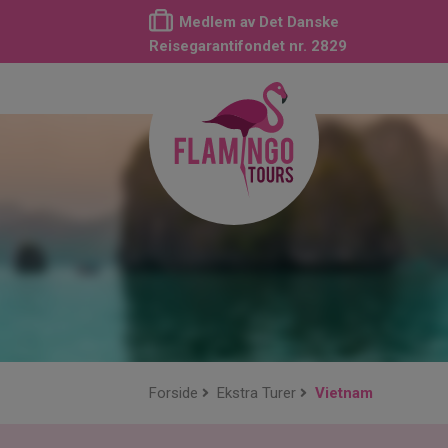
Medlem av Det Danske
Reisegarantifondet nr. 2829
Forside
Ekstra Turer
Vietnam