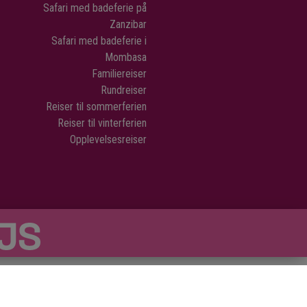
Safari med badeferie på
r kjørt tilbake til hotellet ditt utpå
Zanzibar
ermiddagen.
Safari med badeferie i
Mombasa
Familiereiser
Rundreiser
Reiser til sommerferien
Reiser til vinterferien
Opplevelsesreiser