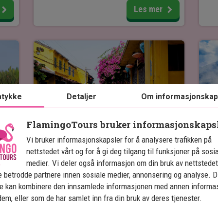
kjent som et av Vietnams største og
opp
Les mer
mest populære shows, byr på moderne
sjo
scene- og lysteknologi, elegante
liv
kale
lydeffekter og mer enn 500 performere
sta
 i
i fargerike kostymer.
Teh
ke
Gled deg til en opplevelse for livet!
en 
som
tykke
Detaljer
Om informasjonskap
FlamingoTours bruker informasjonskaps
Sykkeltur og 
H
å
seg
matlagingskurs i Hoi An 
H
Vi bruker informasjonskapsler for å analysere trafikken på
nettstedet vårt og for å gi deg tilgang til funksjoner på sosi
u
Guiden møter deg på hotellet, og derfra
Opp
medier. Vi deler også informasjon om din bruk av nettstedet
sykler dere mot landsbyen Cam Thanh.
tar
 betrodde partnere innen sosiale medier, annonsering og analyse. D
is
Underveis kan du nyte utsikten til vakre,
gje
ne kan kombinere den innsamlede informasjonen med annen informa
grønne landskaper, rekefarmer, kyr,
tur
 dem, eller som de har samlet inn fra din bruk av deres tjenester.
fugler, bøfler og mye mer.
Son