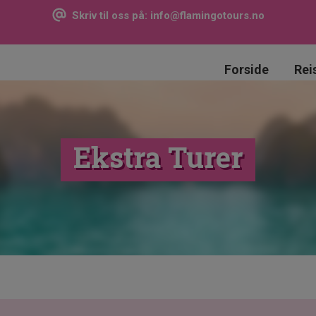
Skriv til oss på:
info@flamingotours.no
Forside
Rei
Ekstra Turer