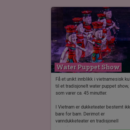
Water Puppet Show
Få et unikt innblikk i vietnamesisk kul
til et tradisjonelt water puppet show,
som varer ca. 45 minutter.
I Vietnam er dukketeater bestemt ik
bare for barn. Derimot er
vanndukketeater en tradisjonell
kunstform, som betraktes som en uni