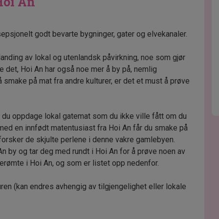
Hoi An
sepsjonelt godt bevarte bygninger, gater og elvekanaler.
anding av lokal og utenlandsk påvirkning, noe som gjør
are det, Hoi An har også noe mer å by på, nemlig
å smake på mat fra andre kulturer, er det et must å prøve
 du oppdage lokal gatemat som du ikke ville fått om du
ed en innfødt matentusiast fra Hoi An får du smake på
forsker de skjulte perlene i denne vakre gamlebyen.
 An by og tar deg med rundt i Hoi An for å prøve noen av
rømte i Hoi An, og som er listet opp nedenfor.
ren (kan endres avhengig av tilgjengelighet eller lokale