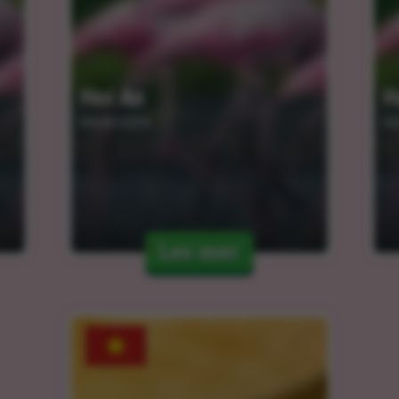
Hoi An
H
04.04.2024
04
Les mer