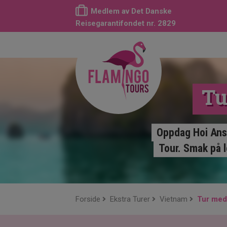
Medlem av Det Danske
Reisegarantifondet nr. 2829
Tu
Oppdag Hoi Ans 
Tour. Smak på 
Forside
Ekstra Turer
Vietnam
Tur med