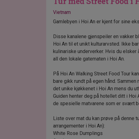
Tur med Street Food i 
Vietnam
Gamlebyen i Hoi An er kjent for sine ek
Disse kanalene gjenspeiler en vakker bl
Hoi An til et unikt kulturarvsted. Ikke b
kulinariske underverker. Hvis du elsker 
all den lokale gatematen i Hoi An.
På Hoi An Walking Street Food Tour kan
bare gikk rundt på egen hånd. Sammen m
det unike kjøkkenet i Hoi An mens du ut
Guiden henter deg på hotellet ditt i Hoi
de spesielle matvarene som er svært be
Liste over mat du kan prøve på denne tu
arrangementer i Hoi An):
White Rose Dumplings