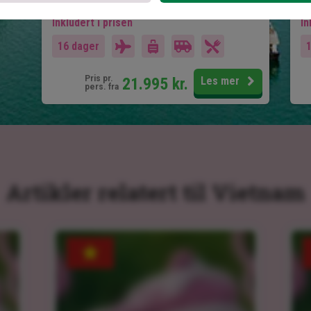
Inkludert i prisen
In
16 dager
Pris pr.
21.995
kr.
Les mer
pers. fra
Artikler relatert til Vietnam