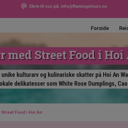
Skriv til oss på:
info@flamingotours.no
Forside
Rei
r med Street Food i Hoi
unike kulturarv og kulinariske skatter på Hoi An Wa
lokale delikatesser som White Rose Dumplings, Cao
 Street Food i Hoi An