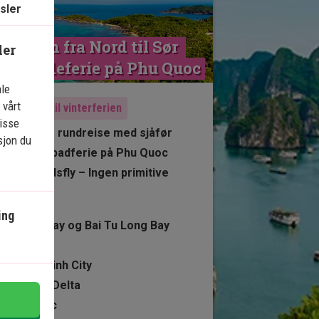
sler
ietnam fra Nord til Sør 
ler
ed badeferie på Phu Quoc
ale
 vårt
Anbefalt til vinterferien
isse
10 netter rundreise med sjåfør
sjon du
3 netter badferie på Phu Quoc
Innenlandsfly – Ingen primitive
nattog
Hanoi
ing
Halong Bay og Bai Tu Long Bay
Hoi An
Ho Chi Minh City
Mekong Delta
Phu Quoc