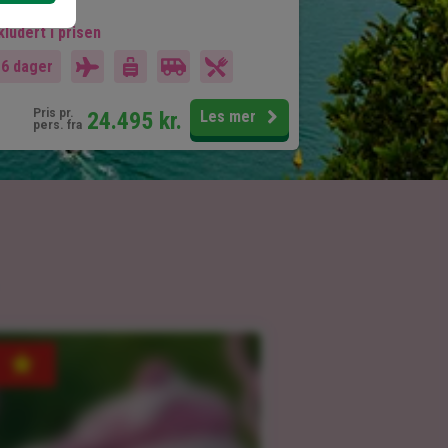
kludert i prisen
16 dager
Pris pr.
24.495
kr.
Les mer
pers. fra