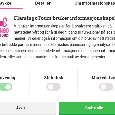
tykke
Detaljer
Om informasjonskap
Vietnam fra Nord til Sør 
V
FlamingoTours bruker informasjonskaps
med badeferie i Hoi An
m
Vi bruker informasjonskapsler for å analysere trafikken på
nettstedet vårt og for å gi deg tilgang til funksjoner på sosi
medier. Vi deler også informasjon om din bruk av nettstedet
Anbefalt til sommerferien
 betrodde partnere innen sosiale medier, annonsering og analyse. D
13 netters rundreise i Vietnam med
ne kan kombinere den innsamlede informasjonen med annen informa
privat sjåfør
 dem, eller som de har samlet inn fra din bruk av deres tjenester.
Inkluderer badeferie i Hoi An
Innenriksfly – ingen primitive nattog
Hanoi
dvendig
Statistisk
Markedsfør
Halong Bay og Bai Tu Long Bay
Hue
Hoi An
Ho Chi Minh City
Avvis
Godta alle
Mekong Delta