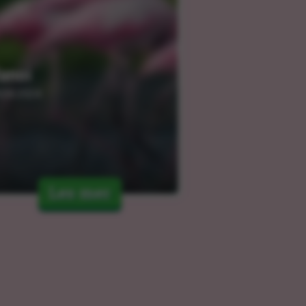
anoi
.04.2024
Les mer