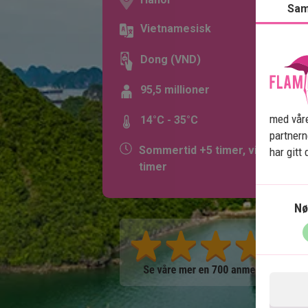
Sam
Vietnamesisk
Dong (VND)
95,5 millioner
med våre
14°C - 35°C
partner
Sommertid +5 timer, vintertid +6
har gitt
timer
Nø