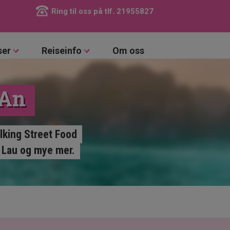
Ring til oss på tlf.
21955827
ser
Reiseinfo
Om oss
 An
lking Street Food
 Lau og mye mer.