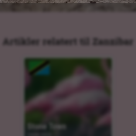
Artikler relatert til Zanzibar
Stone Town
24.04.2024