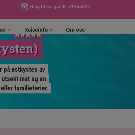
Ring til oss på tlf.
21955827
ser
Reiseinfo
Om oss
ysten)
r på østkysten av
, utsøkt mat og en
ller familieferier.