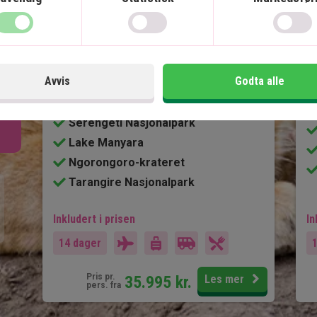
Zanzibar
5 netter på safari med fullpensjon
6 netter på Zanzibar på 4-stjerners
Avvis
Godta alle
resort med halvpensjon
Egen safaribil med privat guide
Serengeti Nasjonalpark
Lake Manyara
Ngorongoro-krateret
Tarangire Nasjonalpark
Inkludert i prisen
In
14 dager
Pris pr.
35.995
kr.
Les mer
pers. fra