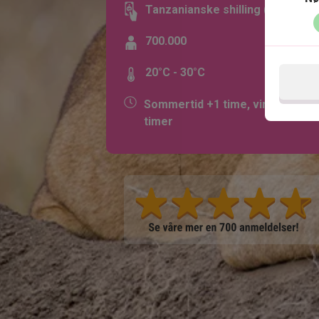
Tanzanianske shilling (TZS)
700.000
20°C - 30°C
Sommertid +1 time, vintertid +2
timer