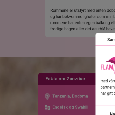
Rommene er utstyrt med enten dobbe
og har bekvemmeligheter som minibar
rommene har enten egen balkong ell
frodige hagen eller det asurblå have
Sam
Fakta om Zanzibar
med våre
partner
har gitt
Tanzania, Dodoma
Engelsk og Swahili
Nø