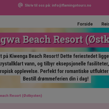
Skriv til oss på:
info@flamingotours.no
Forside
Rei
gwa Beach Resort (Østk
t på Kiwenga Beach Resort! Dette feriestedet ligge
ystallklart vann, og tilbyr eksepsjonelle fasiliteter
opisk opplevelse. Perfekt for romantiske utflukter e
Bestill drømmeferien din i dag!
each Resort (Østkysten)