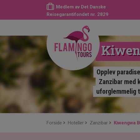
Medlem av Det Danske
Reisegarantifondet nr. 2829
Kiwen
Opplev paradise
Zanzibar med kr
uforglemmelig tr
Forside
Hoteller
Zanzibar
Kiwengwa B