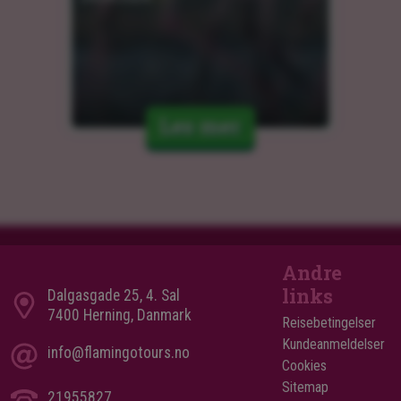
Les mer
Andre
links
Dalgasgade 25, 4. Sal
7400 Herning, Danmark
Reisebetingelser
Kundeanmeldelser
info@flamingotours.no
Cookies
Sitemap
21955827