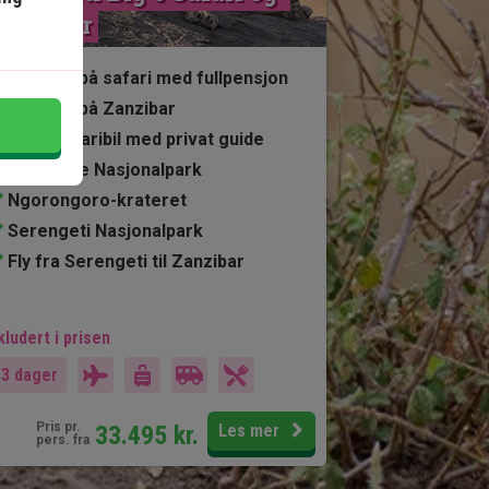
Zanzibar
4 netter på safari med fullpensjon
6 netter på Zanzibar
Egen safaribil med privat guide
Tarangire Nasjonalpark
Ngorongoro-krateret
Serengeti Nasjonalpark
Fly fra Serengeti til Zanzibar
kludert i prisen
13 dager
Pris pr.
33.495
kr.
Les mer
pers. fra