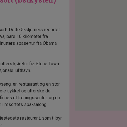
t! Dette 5-stjerners resortet
a, bare 10 kilometer fra
inutters spasertur fra Obama
utters kjøretur fra Stone Town
sjonale lufthavn.
seng, en restaurant og en stor
leie sykkel og utforske de
finnes et treningssenter, og du
 i resortets spa-salong.
riestedets restaurant, som tilbyr
r.