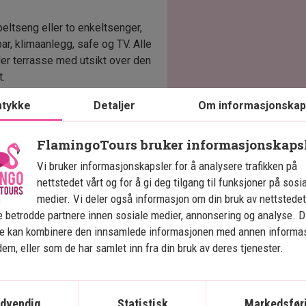
ltseng eller to enkeltsenger,
, klimaanlegg, safe og TV. Alle
er terrasse med utsikt over den
t.
tykke
Detaljer
Om informasjonskap
FlamingoTours bruker informasjonskaps
Vi bruker informasjonskapsler for å analysere trafikken på
nettstedet vårt og for å gi deg tilgang til funksjoner på sosi
medier. Vi deler også informasjon om din bruk av nettstedet
Se kart
Tanzania
 betrodde partnere innen sosiale medier, annonsering og analyse. D
ne kan kombinere den innsamlede informasjonen med annen informa
 dem, eller som de har samlet inn fra din bruk av deres tjenester.
Safari Tanzania og 
S
dvendig
Statistisk
Markedsfør