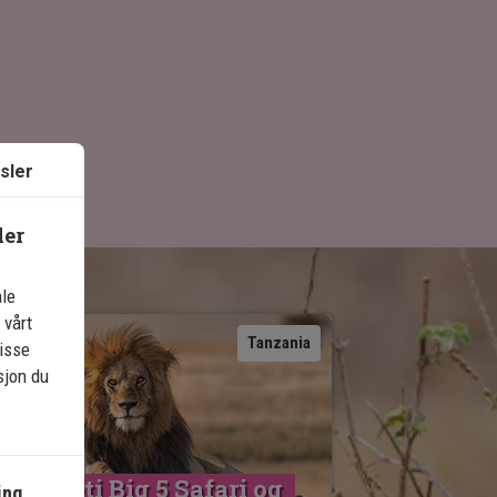
sler
ler
ale
 vårt
Se kart
Tanzania
isse
sjon du
erengeti Big 5 Safari og 
ing