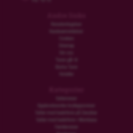
Fre: 10-15
Andre links
Reisebetingelser
Kundeanmeldelser
Cookies
Sitemap
Om oss
Turen går til
Ekstra Turer
Hoteller
Kategorier
Safarireiser
Opplevelsesrike brylluppsreiser
Safari med badeferie på Zanzibar
Safari med badeferie i Mombasa
Familiereiser