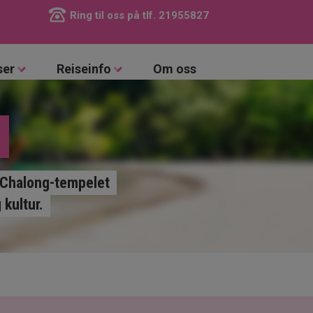
Ring til oss på tlf.
21955827
ser
Reiseinfo
Om oss
e Chalong-tempelet
 kultur.