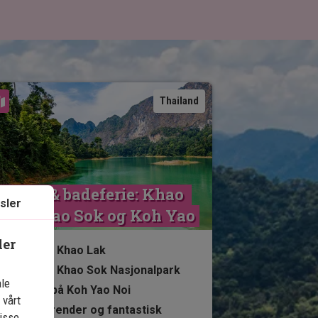
Se kart
Thailand
ungle & badeferie: Khao 
sler
Lak, Khao Sok og Koh Yao
ler
5 netter i Khao Lak
2 netter i Khao Sok Nasjonalpark
ale
5 netter på Koh Yao Noi
 vårt
Vakre strender og fantastisk
isse