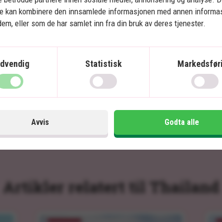
snorkling
ne kan kombinere den innsamlede informasjonen med annen informa
Overnatting i en flytende bungalow i
 dem, eller som de har samlet inn fra din bruk av deres tjenester.
jungelen
Privat transfer
dvendig
Statistisk
Markedsfør
Inkludert i prisen
In
15 dager
Pris pr.
20.495
kr.
Les mer
pers. fra
Avvis
Godta alle
Artikler relatert til Thailand