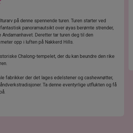
r
lturarv på denne spennende turen. Turen starter ved
n fantastisk panoramautsikt over øyas berømte strender,
e Andamanhavet. Deretter tar turen deg til den
eter opp i luften på Nakkerd Hills.
historiske Chalong-tempelet, der du kan beundre den rike
ren.
kale fabrikker der det lages edelstener og cashewnøtter,
håndverkstradisjoner. Ta denne eventyrlige utflukten og få
på.