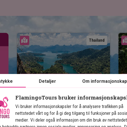
Se kart
Thailand
Jungle & badeferie: Khao 
J
tykke
Detaljer
Om informasjonskap
Lak, Khao Sok og Krabi
FlamingoTours bruker informasjonskaps
5 netter i Khao Lak
Vi bruker informasjonskapsler for å analysere trafikken på
2 netter i Khao Sok nasjonalpark
nettstedet vårt og for å gi deg tilgang til funksjoner på sosi
5 netter i Krabi
medier. Vi deler også informasjon om din bruk av nettstedet
Fantastiske strender og flott
 betrodde partnere innen sosiale medier, annonsering og analyse. D