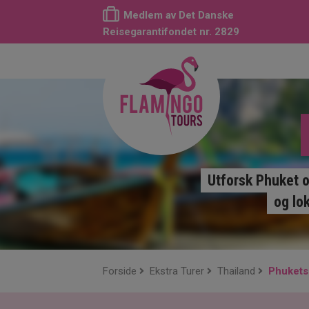
Medlem av Det Danske
Reisegarantifondet nr. 2829
Utforsk Phuket o
og lok
Forside
Ekstra Turer
Thailand
Phukets