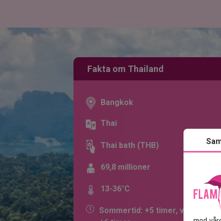
Fakta om Thailand
Bangkok
Thai
Sam
Thai bath (THB)
69,8 millioner
13-36°C
Sommertid: +5 timer, vintertid:
med våre