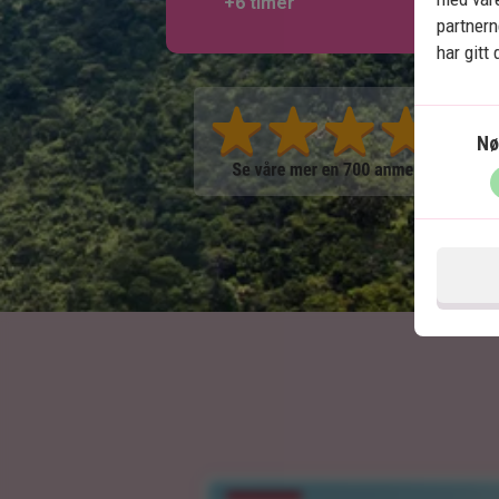
+6 timer
partner
har gitt
Nø