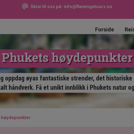
Skriv til oss på:
info@flamingotours.no
Forside
Rei
Phukets høydepunkter
g oppdag øyas fantastiske strender, det historisk
alt håndverk. Få et unikt innblikk i Phukets natur og
 høydepunkter