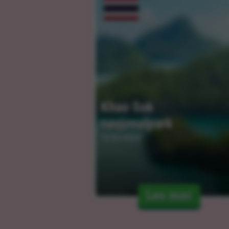
Khao Sok 
nasjonalpark
12.03.2024
Les mer