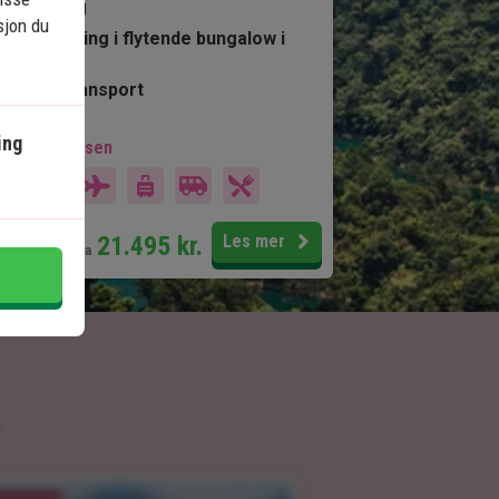
snorkling
sjon du
Overnatting i flytende bungalow i
jungelen
Privat transport
ing
kludert i prisen
15 dager
Pris pr.
21.495
kr.
Les mer
pers. fra