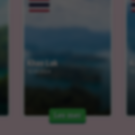
Khao Lak
K
12.03.2024
12
Les mer