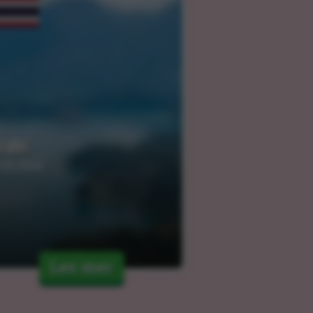
rabi
.03.2024
Les mer