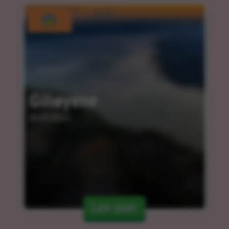
Giliøyene
06.03.2024
Les mer