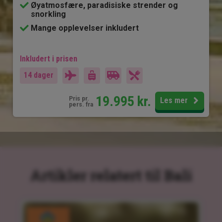
Øyatmosfære, paradisiske strender og
snorkling
Mange opplevelser inkludert
Inkludert i prisen
14 dager
19.995
kr.
Pris pr.
Les mer
pers. fra
Artikler relatert til Bali