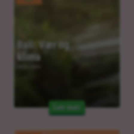
Bali: Vær og 
klima
04.03.2024
Les mer