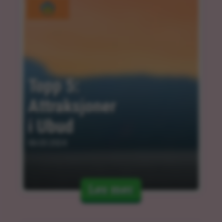
Topp 5: 
Attraksjoner 
i Ubud
06.03.2024
Les mer