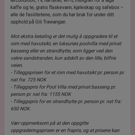
aircondition, TV, hårføner, wi-fi, mulighet for å lage
kaffe og te, gratis flaskevann, kjøleskap og safebox –
alle de fasilitetene, som du har bruk for under ditt
opphold på Gili Trawangan.
Mot ekstra betaling er det mulig å oppgradere til et
rom med havutsikt, en luksuriøs poolvilla med privat
basseng eller en strandhytte, som ligger ved den
vakre sandstranden, kun adskilt av den lille, bilfrie
veien.
- Tilleggsprisen for et rom med havutsikt pr. person pr.
nat fra: 725 NOK
- Tilleggspris for Pool Villa med privat basseng pr.
person pr. nat fra: 1155 NOK
- Tilleggspris for en strandhytte pr. person pr. nat fra:
650 NOK.
Vær oppmerksom på at den oppgitte
oppgraderingsprisen er en frapris, og at prisene kan