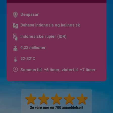
Denpasar
Bahasa Indonesia og balinesisk
Indonesiske rupier (IDR)
4,22 millioner
22-32°C
Sommertid: +6 timer, vintertid: +7 timer