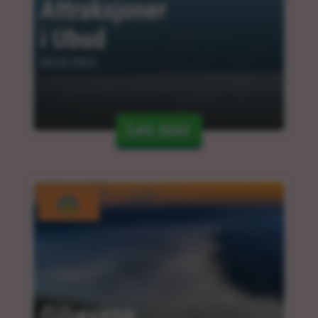
Attraksjoner 
i Ubud
06.03.2024
Les mer
Giliøyene