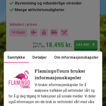
Øystemning og vidunderlige strender
Mange aktivitetsmuligheter
Inkludert i prisen
14 dager
18.495
kr.
Pris pr.
Les mer
pers. fra
Samtykke
Detaljer
Om informasjonskapsler
Se kart
Bali
FlamingoTours bruker
informasjonskapsler
Vi bruker informasjonskapsler for å
analysere trafikken på nettstedet vårt og
for å gi deg tilgang til funksjoner på sosiale medier. Vi deler
også informasjon om din bruk av nettstedet vårt med våre