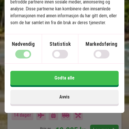
Balis høydepunkter & badeferie 
betrodde partnere innen sosiale medier, annonsering og
på Nusa Lembongan
analyse. Disse partnerne kan kombinere den innsamlede
informasjonen med annen informasjon du har gitt dem, eller
som de har samlet inn fra din bruk av deres tjenester.
8 overnattinger på rundreise - Ubud, Lovina
og Sanur
3 overnattinger på stranden på Nusa
Lembongan
Nødvendig
Statistisk
Markedsføring
Privat sjåfør/guide
4-stjerners hotell med svømmebasseng
Templer, risterrasser og lavastrender
Øyatmosfære, paradisiske strender og
Godta alle
snorkling
Mange opplevelser inkludert
Avvis
Inkludert i prisen
14 dager
Pris pr.