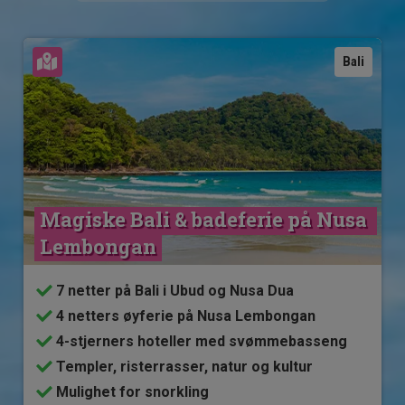
Se kart
Bali
Magiske Bali & badeferie på Nusa 
Lembongan
7 netter på Bali i Ubud og Nusa Dua
4 netters øyferie på Nusa Lembongan
4-stjerners hoteller med svømmebasseng
Templer, risterrasser, natur og kultur
Mulighet for snorkling