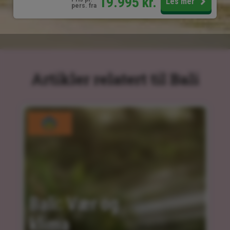
19.995
kr.
Les mer
pers. fra
Artikler relatert til Bali
Bali: Vær og 
klima