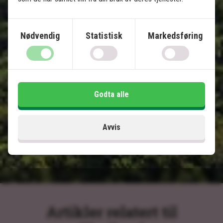
2 netter i Khao Sok Nasjonalpark
5 netter på Koh Yao Noi
Nødvendig
Statistisk
Markedsføring
Vakre strender og fantastisk snorkling
Overnatting i flytende bungalow i jungelen
Privat transport
Godta alle
Inkludert i prisen
15 dager
Avvis
21.495
kr.
Pris pr.
Les mer
pers. fra
Artikler relatert til