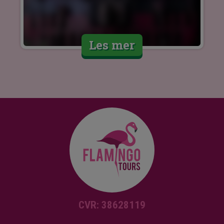
Les mer
CVR: 38628119