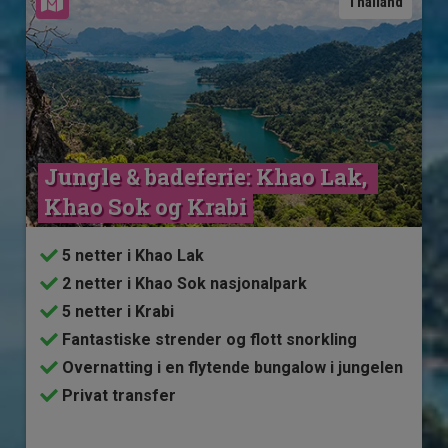
Se kart
Thailand
Jungle & badeferie: Khao Lak, 
Khao Sok og Krabi
5 netter i Khao Lak
2 netter i Khao Sok nasjonalpark
5 netter i Krabi
Fantastiske strender og flott snorkling
Overnatting i en flytende bungalow i jungelen
Privat transfer