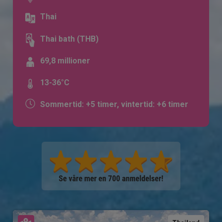
Thai
Thai bath (THB)
69,8 millioner
13-36°C
Sommertid: +5 timer, vintertid: +6 timer