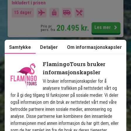
Inkludert i prisen
15 dager
20.495
kr.
Pris pr.
Les mer
pers. fra
Samtykke
Detaljer
Om informasjonskapsler
Se kart
Thailand
FlamingoTours bruker
informasjonskapsler
Vi bruker informasjonskapsler for å
analysere trafikken på nettstedet vårt og
for å gi deg tilgang til funksjoner på sosiale medier. Vi deler
også informasjon om din bruk av nettstedet vårt med våre
Jungle & badeferie: Khao Lak, 
betrodde partnere innen sosiale medier, annonsering og
Khao Sok og Koh Yao
analyse. Disse partnerne kan kombinere den innsamlede
informasjonen med annen informasjon du har gitt dem, eller
5 netter i Khao Lak
som de har samlet inn fra din bruk av deres tjenester.