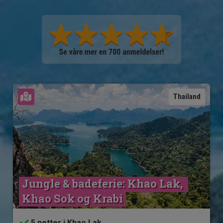
Se kart
Thailand
Jungle & badeferie: Khao Lak, 
Khao Sok og Krabi
5 netter i Khao Lak