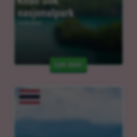
Khao Sok 
nasjonalpark
12.03.2024
Les mer