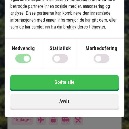
betrodde partnere innen sosiale medier, annonsering og
analyse. Disse partnerne kan kombinere den innsamlede
informasjonen med annen informasjon du har gitt dem, eller
som de har samlet inn fra din bruk av deres tjenester.
Jungle & badeferie: Khao Lak, 
Khao Sok og Koh Yao
Nødvendig
Statistisk
Markedsføring
5 netter i Khao Lak
2 netter i Khao Sok Nasjonalpark
5 netter på Koh Yao Noi
Vakre strender og fantastisk snorkling
Godta alle
Overnatting i flytende bungalow i jungelen
Privat transport
Avvis
Inkludert i prisen
15 dager