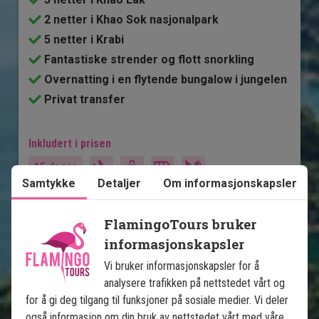
2 netter i Khao Sok nasjonalpark
5 netter i Krabi
Fantastiske strender og flott snorkling
Overnatting i en flytende bungalow i jungelen
Privat transfer
Inkludert i prisen
15 dager
Samtykke
Detaljer
Om informasjonskapsler
20.495
kr.
Pris pr.
Les mer
pers. fra
FlamingoTours bruker
informasjonskapsler
Vi bruker informasjonskapsler for å
Se kart
Thailand
analysere trafikken på nettstedet vårt og
for å gi deg tilgang til funksjoner på sosiale medier. Vi deler
også informasjon om din bruk av nettstedet vårt med våre