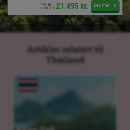
21.495
kr.
Pris pr.
Les mer
pers. fra
Artikler relatert til
Thailand