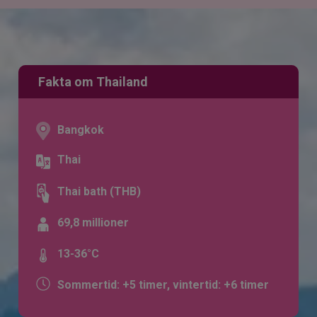
Fakta om Thailand
Bangkok
Thai
Thai bath (THB)
69,8 millioner
13-36°C
Sommertid: +5 timer, vintertid: +6 timer