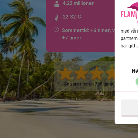
4,22 millioner
22-32°C
Sommertid: +6 timer, vintertid:
med våre
+7 timer
partner
har gitt
Nø