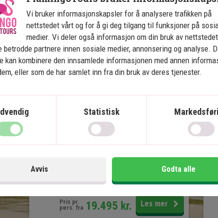
7 netter på Bali i Ubud og Nusa Dua
Vi bruker informasjonskapsler for å analysere trafikken på
nettstedet vårt og for å gi deg tilgang til funksjoner på sosi
4 netters øyferie på Nusa
Lembongan
medier. Vi deler også informasjon om din bruk av nettstedet
4-stjerners hoteller med
 betrodde partnere innen sosiale medier, annonsering og analyse. D
svømmebasseng
ne kan kombinere den innsamlede informasjonen med annen informa
Templer, risterrasser, natur og
 dem, eller som de har samlet inn fra din bruk av deres tjenester.
kultur
Mulighet for snorkling
Øystemning og vidunderlige
dvendig
Statistisk
Markedsfør
strender
Mange aktivitetsmuligheter
Inkludert i prisen
In
Avvis
Godta alle
14 dager
Pris pr.
19.495
kr.
Les mer
pers. fra