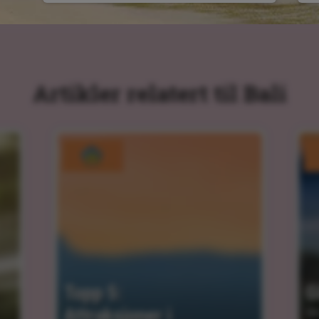
Artikler relatert til Bali
Topp 5: 
G
Attraksjoner i 
06