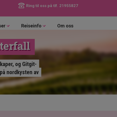
Ring til oss på tlf.
21955827
ser
Reiseinfo
Om oss
terfall
aper, og Gitgit-
 på nordkysten av