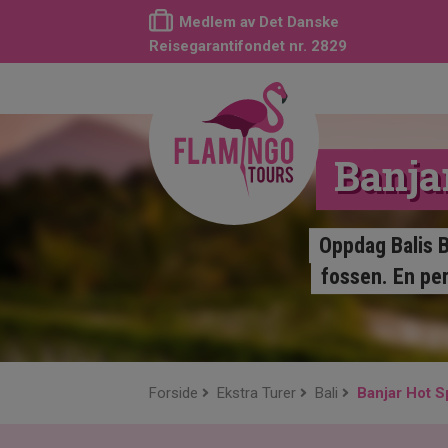
Medlem av Det Danske
Reisegarantifondet nr. 2829
Banjar
Oppdag Balis B
fossen. En pe
Forside
Ekstra Turer
Bali
Banjar Hot Sp