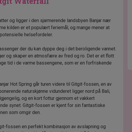
tgit Waterfall
katter og ligger i den sjarmerende landsbyen Banjar nær
me kilden er et populært feriemål, og mange mener at
potensielle helsefordeler.
assenger der du kan dyppe deg i det beroligende vannet.
ger og skaper en atmosfære av fred og ro. Det er et flott
ringe tid i de varme bassengene, som er en forfriskende
ar Hot Spring går turen videre til Gitgit-fossen, en av
ponerende naturskjønne vidunderet ligger nord på Bali,
ilgjengelig, og en kort fottur gjennom et vakkert
de synet. Gitgit-fossen er kjent for sin fantastiske
onen som omgir den.
git-fossen en perfekt kombinasjon av avslapning og