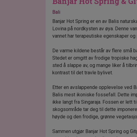
Banjar Hot Spring & Gi
Bali
Banjar Hot Spring er en av Balis naturs
Lovina på nordkysten av øya. Denne var
vannet har terapeutiske egenskaper og 
De varme kildene består av flere små b
Stedet er omgitt av frodige tropiske ha
sted å slappe av, og mange liker å tilb
kontrast til det travle bylivet.
Etter en avslappende opplevelse ved Banj
Balis mest ikoniske fossefall. Dette im
ikke langt fra Singaraja. Fossen er lett t
skogsområde tar deg til dette imponeren
høyde og den frodige, grønne vegetasj
Sammen utgjør Banjar Hot Spring og Git