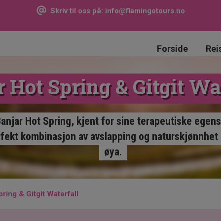
Skriv til oss på:
info@flamingotours.no
Forside
Rei
 Hot Spring & Gitgit Wa
anjar Hot Spring, kjent for sine terapeutiske egensk
rfekt kombinasjon av avslapping og naturskjønnhet
øya.
ring & Gitgit Waterfall