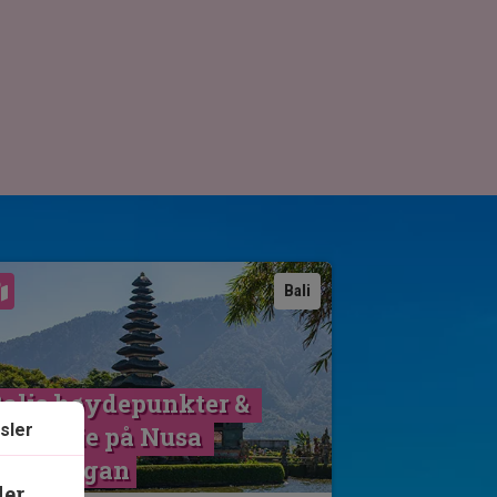
Se kart
Bali
alis høydepunkter & 
sler
adeferie på Nusa 
Lembongan
ler