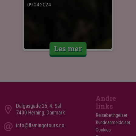
09.04.2024
Les mer
Andre
links
Dalgasgade 25, 4. Sal
7400 Herning, Danmark
Reisebetingelser
Kundeanmeldelser
info@flamingotours.no
Cookies