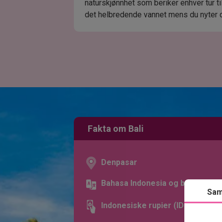
naturskjønnhet som beriker enhver tur til
det helbredende vannet mens du nyter de
Fakta om Bali
Denpasar
Bahasa Indonesia og balinesisk
Sam
Indonesiske rupier (IDR)