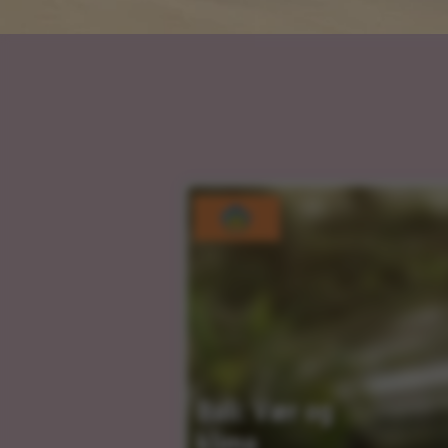
Bali: Vær og 
klima