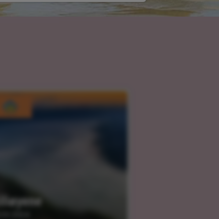
iliøyene
.03.2024