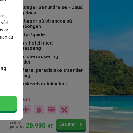
8 overnattinger på rundreise - Ubud,
Lovina og Sanur
ale
3 overnattinger på stranden på
 vårt
Nusa Lembongan
isse
Privat sjåfør/guide
sjon du
4-stjerners hotell med
svømmebasseng
Templer, risterrasser og
lavastrender
ing
Øyatmosfære, paradisiske strender
og snorkling
Mange opplevelser inkludert
kludert i prisen
14 dager
Pris pr.
20.995
kr.
Les mer
pers. fra