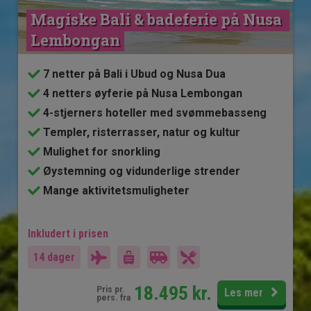
Magiske Bali & badeferie på Nusa 
Lembongan
7 netter på Bali i Ubud og Nusa Dua
4 netters øyferie på Nusa Lembongan
4-stjerners hoteller med svømmebasseng
Templer, risterrasser, natur og kultur
Mulighet for snorkling
Øystemning og vidunderlige strender
Mange aktivitetsmuligheter
Inkludert i prisen
14 dager
18.495
kr.
Pris pr.
Les mer
pers. fra