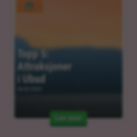
Topp 5: 
Attraksjoner 
i Ubud
06.03.2024
Les mer