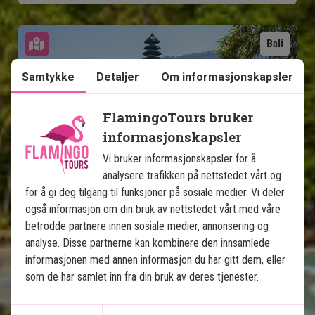
Se kart
Bali
Samtykke
Detaljer
Om informasjonskapsler
FlamingoTours bruker
informasjonskapsler
Vi bruker informasjonskapsler for å
Balis høydepunkter & badeferie 
analysere trafikken på nettstedet vårt og
på Nusa Lembongan
for å gi deg tilgang til funksjoner på sosiale medier. Vi deler
også informasjon om din bruk av nettstedet vårt med våre
8 overnattinger på rundreise - Ubud, Lovina
betrodde partnere innen sosiale medier, annonsering og
og Sanur
analyse. Disse partnerne kan kombinere den innsamlede
3 overnattinger på stranden på Nusa
informasjonen med annen informasjon du har gitt dem, eller
Lembongan
som de har samlet inn fra din bruk av deres tjenester.
Privat sjåfør/guide
4-stjerners hotell med svømmebasseng