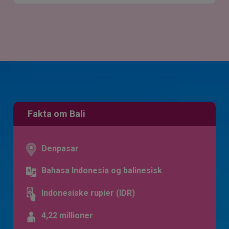
Fakta om Bali
Denpasar
Bahasa Indonesia og balinesisk
Indonesiske rupier (IDR)
4,22 millioner