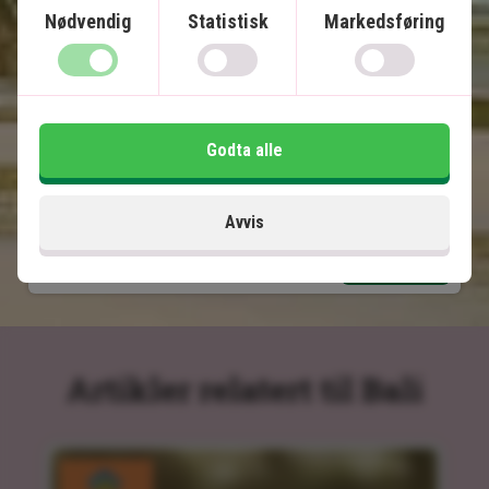
Templer, risterrasser og lavastrender
Nødvendig
Statistisk
Markedsføring
Øyatmosfære, paradisiske strender og
snorkling
Mange opplevelser inkludert
Godta alle
Inkludert i prisen
14 dager
Avvis
19.995
kr.
Pris pr.
Les mer
pers. fra
Artikler relatert til Bali