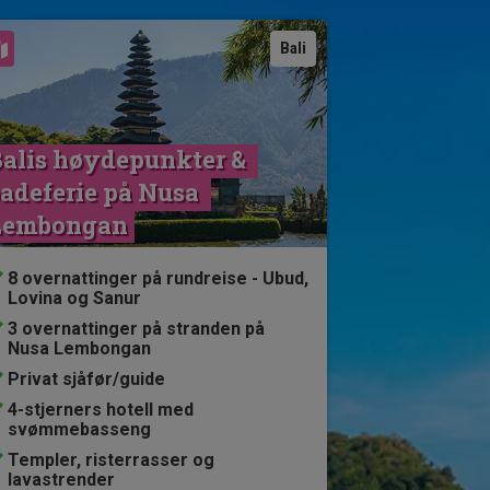
Se kart
Bali
alis høydepunkter & 
adeferie på Nusa 
Lembongan
8 overnattinger på rundreise - Ubud,
Lovina og Sanur
3 overnattinger på stranden på
Nusa Lembongan
Privat sjåfør/guide
4-stjerners hotell med
svømmebasseng
Templer, risterrasser og
lavastrender