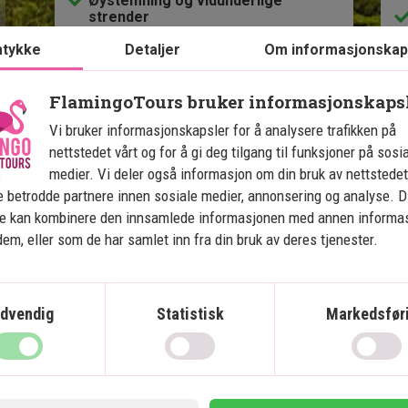
Øystemning og vidunderlige
strender
Mange aktivitetsmuligheter
tykke
Detaljer
Om informasjonskap
FlamingoTours bruker informasjonskaps
Inkludert i prisen
In
Vi bruker informasjonskapsler for å analysere trafikken på
14 dager
nettstedet vårt og for å gi deg tilgang til funksjoner på sosi
medier. Vi deler også informasjon om din bruk av nettstedet
Pris pr.
19.495
kr.
Les mer
pers. fra
 betrodde partnere innen sosiale medier, annonsering og analyse. D
ne kan kombinere den innsamlede informasjonen med annen informa
 dem, eller som de har samlet inn fra din bruk av deres tjenester.
dvendig
Statistisk
Markedsfør
Artikler relatert til Bali