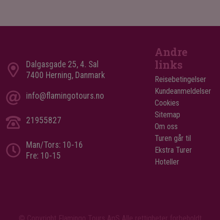
Andre
links
Dalgasgade 25, 4. Sal
7400 Herning, Danmark
Reisebetingelser
Kundeanmeldelser
info@flamingotours.no
Cookies
Sitemap
21955827
Om oss
Turen går til
Man/Tors: 10-16
Ekstra Turer
Fre: 10-15
Hoteller
© Copyright Flamingo Tours ApS Alle rettigheter forbeholdt