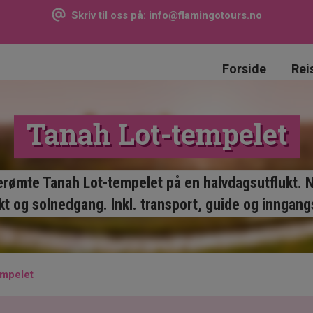
Skriv til oss på:
info@flamingotours.no
Forside
Rei
Tanah Lot-tempelet
rømte Tanah Lot-tempelet på en halvdagsutflukt. 
kt og solnedgang. Inkl. transport, guide og inngangs
empelet