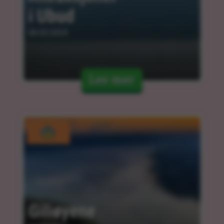
i Ubud
06.03.2024
Les mer
Giliøyene