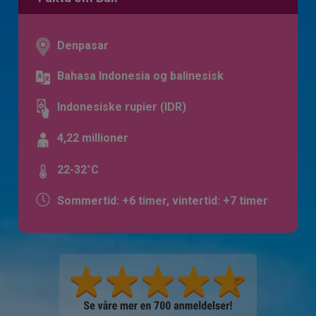
Denpasar
Bahasa Indonesia og balinesisk
Indonesiske rupier (IDR)
4,22 millioner
22-32°C
Sommertid: +6 timer, vintertid: +7 timer