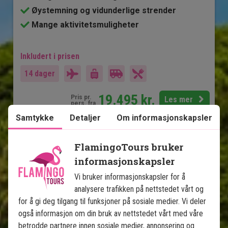
Øystemning og vidunderlige strender
Mange aktivitetsmuligheter
Inkludert i prisen
14 dager
19.495
kr.
Pris pr.
Les mer
pers. fra
Samtykke
Detaljer
Om informasjonskapsler
Se kart
Bali
FlamingoTours bruker
informasjonskapsler
Vi bruker informasjonskapsler for å
analysere trafikken på nettstedet vårt og
for å gi deg tilgang til funksjoner på sosiale medier. Vi deler
også informasjon om din bruk av nettstedet vårt med våre
betrodde partnere innen sosiale medier, annonsering og