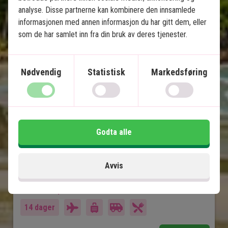
Balis høydepunkter & badeferie 
analyse. Disse partnerne kan kombinere den innsamlede
på Nusa Lembongan
informasjonen med annen informasjon du har gitt dem, eller
som de har samlet inn fra din bruk av deres tjenester.
8 overnattinger på rundreise - Ubud, Lovina
og Sanur
3 overnattinger på stranden på Nusa
Nødvendig
Statistisk
Markedsføring
Lembongan
Privat sjåfør/guide
4-stjerners hotell med svømmebasseng
Templer, risterrasser og lavastrender
Godta alle
Øyatmosfære, paradisiske strender og
snorkling
Mange opplevelser inkludert
Avvis
Inkludert i prisen
14 dager