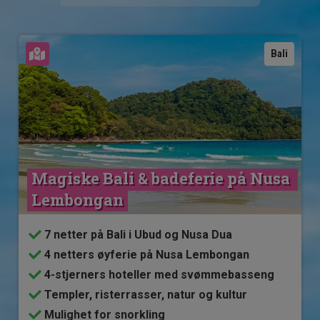
Se kart
Bali
Magiske Bali & badeferie på Nusa 
Lembongan
7 netter på Bali i Ubud og Nusa Dua
4 netters øyferie på Nusa Lembongan
4-stjerners hoteller med svømmebasseng
Templer, risterrasser, natur og kultur
Mulighet for snorkling