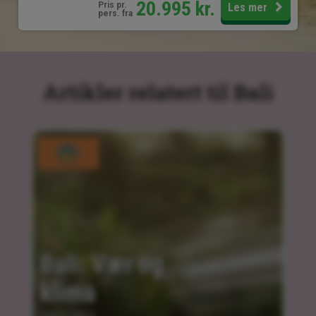
20.995
kr.
Pris pr.
Les mer
pers. fra
Artikler relatert til Bali
Bali: Vær og 
klima