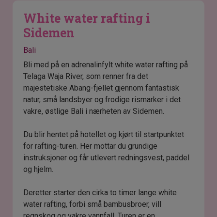
White water rafting i
Sidemen
Bali
Bli med på en adrenalinfylt white water rafting på
Telaga Waja River, som renner fra det
majestetiske Abang-fjellet gjennom fantastisk
natur, små landsbyer og frodige rismarker i det
vakre, østlige Bali i nærheten av Sidemen.
Du blir hentet på hotellet og kjørt til startpunktet
for rafting-turen. Her mottar du grundige
instruksjoner og får utlevert redningsvest, paddel
og hjelm.
Deretter starter den cirka to timer lange white
water rafting, forbi små bambusbroer, vill
regnskog og vakre vannfall. Turen er en