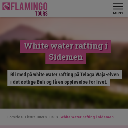
MENY
White water rafting i
Sidemen
Bli med på white water rafting på Telaga Waja-elven
i det østlige Bali og få en opplevelse for livet.
Forside
Ekstra Turer
Bali
White water rafting i Sidemen