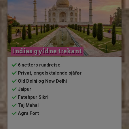
Indias gyldne trekant
6 netters rundreise
Privat, engelsktalende sjåfør
Old Delhi og New Delhi
Jaipur
Fatehpur Sikri
Taj Mahal
Agra Fort