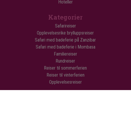
Hoteller
Kategorier
Safarireiser
Opplevelsesrike brylluppsreiser
Safari med badeferie på Zanzibar
Safari med badeferie i Mombasa
Familiereiser
Rundreiser
Reiser til sommerferien
Reiser til vinterferien
Opplevelsesreiser
© Copyright Flamingo Tours ApS Alle rettigheter forbeholdt