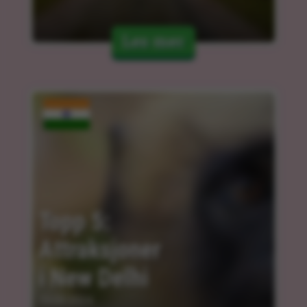
Les mer
Topp 5: 
Attraksjoner 
i New Delhi
15.03.2024