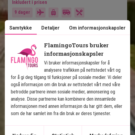
Inkludert i prisen
9 dager
16.495
kr.
Pris pr.
Les mer
Samtykke
Detaljer
Om informasjonskapsler
pers. fra
FlamingoTours bruker
informasjonskapsler
Se kart
India
Vi bruker informasjonskapsler for å
analysere trafikken på nettstedet vårt og
for å gi deg tilgang til funksjoner på sosiale medier. Vi deler
også informasjon om din bruk av nettstedet vårt med våre
betrodde partnere innen sosiale medier, annonsering og
analyse. Disse partnerne kan kombinere den innsamlede
Indias gyldne trekant med 
informasjonen med annen informasjon du har gitt dem, eller
som de har samlet inn fra din bruk av deres tjenester.
tigersafari
8 netters rundreise