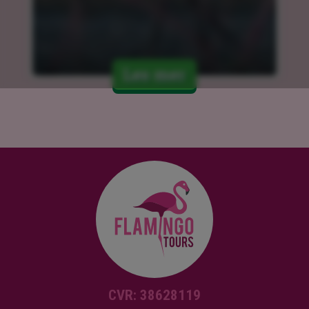
Les mer
CVR: 38628119