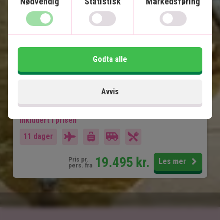
Nødvendig
Statistisk
Markedsføring
Privat, engelsktalende sjåfør
Old Delhi og New Delhi
Jaipur
Ranthambore Nasjonalpark
Godta alle
Fatehpur Sikri
Taj Mahal
Agra Fort
Avvis
Inkludert i prisen
11 dager
19.495
kr.
Pris pr.
Les mer
pers. fra