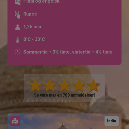
Hindi og engelsk
Rupee
1,26 mia
8°C - 33°C
Sommertid + 3½ time, vintertid + 4½ time
Se kart
India