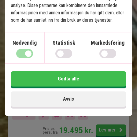
Indias gyldne trekant med 
analyse. Disse partnerne kan kombinere den innsamlede
tigersafari
informasjonen med annen informasjon du har gitt dem, eller
som de har samlet inn fra din bruk av deres tjenester.
8 netters rundreise
Privat, engelsktalende sjåfør
Old Delhi og New Delhi
Nødvendig
Statistisk
Markedsføring
Jaipur
Ranthambore Nasjonalpark
Fatehpur Sikri
Taj Mahal
Godta alle
Agra Fort
Avvis
Inkludert i prisen
11 dager
19.495
kr.
Pris pr.
Les mer
pers. fra