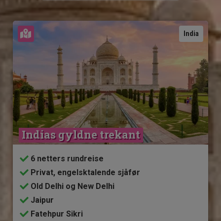
Se kart
India
Indias gyldne trekant
6 netters rundreise
Privat, engelsktalende sjåfør
Old Delhi og New Delhi
Jaipur
Fatehpur Sikri