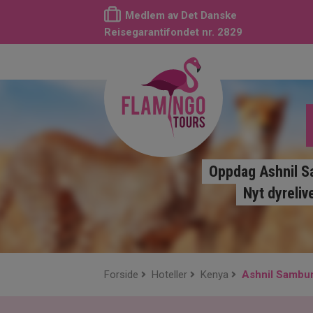
Medlem av Det Danske
Reisegarantifondet nr. 2829
Oppdag Ashnil S
Nyt dyreliv
Forside
Hoteller
Kenya
Ashnil Sambu