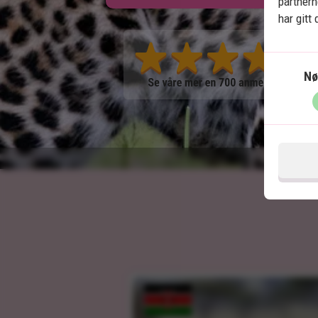
partner
har gitt
Nø