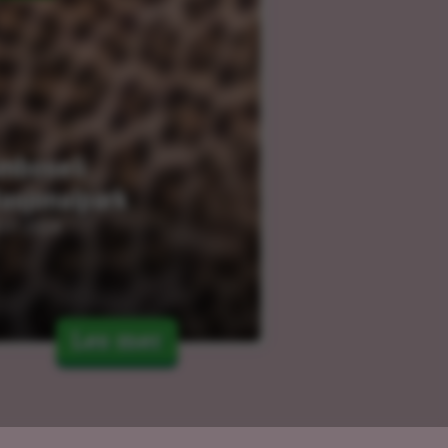
mboseli 
asjonalpark
.01.2024
Les mer