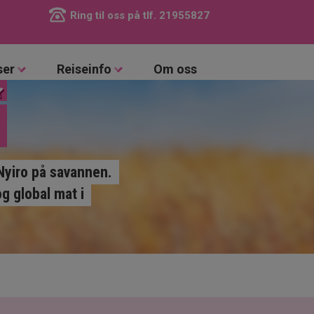
Ring til oss på tlf.
21955827
ser
Reiseinfo
Om oss
Nyiro på savannen.
g global mat i