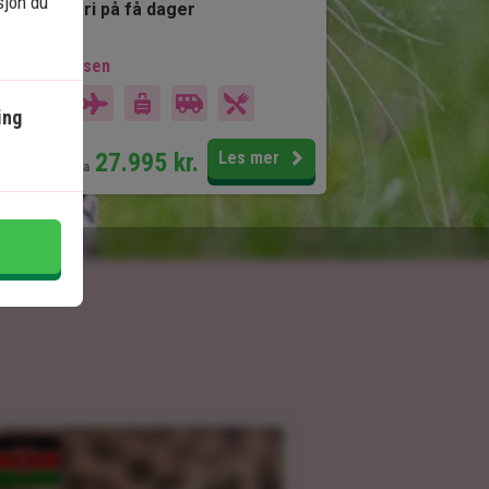
sjon du
Mye safari på få dager
kludert i prisen
13 dager
ing
Pris pr.
27.995
kr.
Les mer
pers. fra