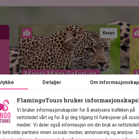
Se kart
Kenya
Masai Mara Safari og 
M
Zanzibar
tykke
Detaljer
Om informasjonskap
4 netter på safari med helpensjon
FlamingoTours bruker informasjonskaps
6 netters badeferie på Zanzibar
Vi bruker informasjonskapsler for å analysere trafikken på
Egen safaribil med privat guide
nettstedet vårt og for å gi deg tilgang til funksjoner på sosi
Lake Nakuru
medier. Vi deler også informasjon om din bruk av nettstedet
 betrodde partnere innen sosiale medier, annonsering og analyse. D
Masai Mara