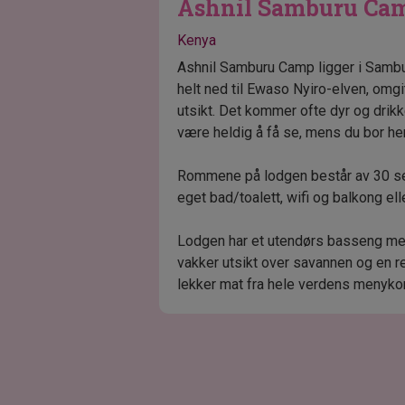
Ashnil Samburu Ca
Kenya
Ashnil Samburu Camp ligger i Sambu
helt ned til Ewaso Nyiro-elven, omgi
utsikt. Det kommer ofte dyr og drikk
være heldig å få se, mens du bor her
Rommene på lodgen består av 30 sep
eget bad/toalett, wifi og balkong ell
Lodgen har et utendørs basseng me
vakker utsikt over savannen og en re
lekker mat fra hele verdens menykor