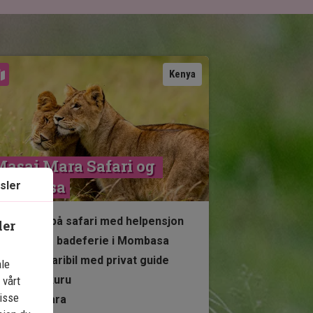
Se kart
Kenya
asai Mara Safari og 
Mombasa
sler
4 netter på safari med helpensjon
ler
6 netters badeferie i Mombasa
Egen safaribil med privat guide
ale
Lake Nakuru
 vårt
isse
Masai Mara