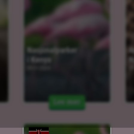
Nasjonalparker 
A
i Kenya
N
09.01.2024
15
Les mer