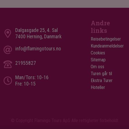
Andre
links
Dalgasgade 25, 4. Sal
7400 Herning, Danmark
Reisebetingelser
Kundeanmeldelser
info@flamingotours.no
Cookies
Sitemap
21955827
Om oss
Turen går til
Man/Tors: 10-16
Ekstra Turer
Fre: 10-15
Hoteller
© Copyright Flamingo Tours ApS Alle rettigheter forbeholdt