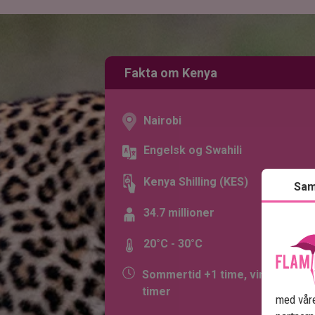
Fakta om Kenya
Nairobi
Engelsk og Swahili
Kenya Shilling (KES)
Sam
34.7 millioner
20°C - 30°C
Sommertid +1 time, vintertid +2
timer
med våre