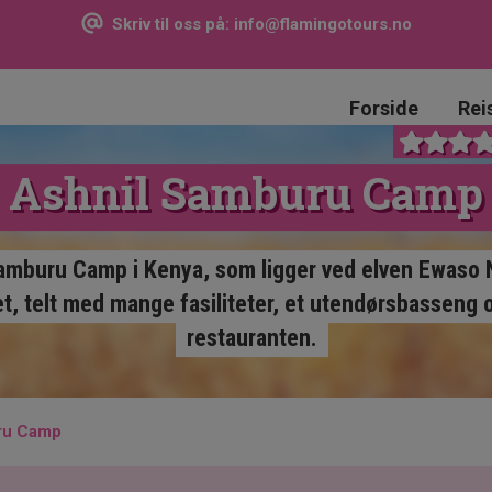
Skriv til oss på:
info@flamingotours.no
Forside
Rei
Ashnil Samburu Camp
amburu Camp i Kenya, som ligger ved elven Ewaso 
et, telt med mange fasiliteter, et utendørsbasseng o
restauranten.
ru Camp