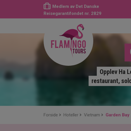
Medlem av Det Danske
Reisegarantifondet nr. 2829
Opplev Ha L
restaurant, sol
Forside
Hoteller
Vietnam
Garden Bay 