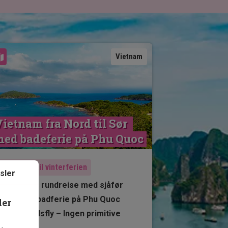
Se kart
Vietnam
ietnam fra Nord til Sør 
ed badeferie på Phu Quoc
Anbefalt til vinterferien
sler
10 netter rundreise med sjåfør
3 netter badferie på Phu Quoc
ler
Innenlandsfly – Ingen primitive
nattog