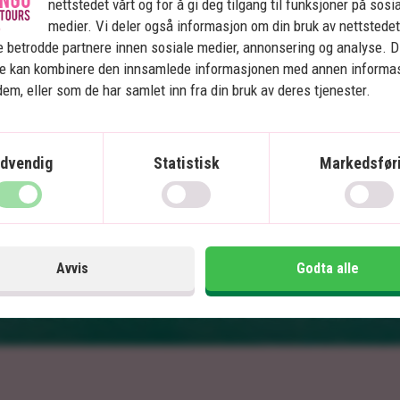
nettstedet vårt og for å gi deg tilgang til funksjoner på sosi
Hanoi
medier. Vi deler også informasjon om din bruk av nettstedet
Halong Bay og Bai Tu Long Bay
 betrodde partnere innen sosiale medier, annonsering og analyse. D
Hue
ne kan kombinere den innsamlede informasjonen med annen informa
 dem, eller som de har samlet inn fra din bruk av deres tjenester.
Hoi An
Ho Chi Minh City
Mekong Delta
dvendig
Statistisk
Markedsfør
Inkludert i prisen
In
16 dager
Pris pr.
21.495
kr.
Les mer
Avvis
Godta alle
pers. fra