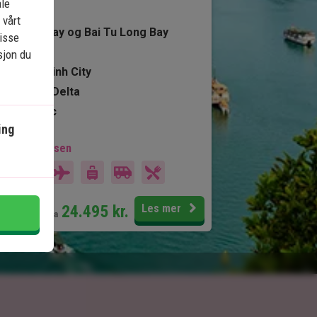
ale
Hanoi
 vårt
Halong Bay og Bai Tu Long Bay
isse
Hoi An
sjon du
Ho Chi Minh City
Mekong Delta
Phu Quoc
ing
kludert i prisen
16 dager
Pris pr.
24.495
kr.
Les mer
pers. fra