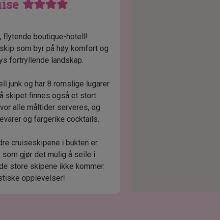
uise
flytende boutique-hotell!
eskip som byr på høy komfort og
ys fortryllende landskap.
ll junk og har 8 romslige lugarer
å skipet finnes også et stort
vor alle måltider serveres, og
evarer og fargerike cocktails.
e cruiseskipene i bukten er
som gjør det mulig å seile i
de store skipene ikke kommer.
astiske opplevelser!