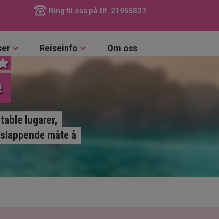
Ring til oss på tlf.
21955827
ser
Reiseinfo
Om oss
e
able lugarer,
avslappende måte å