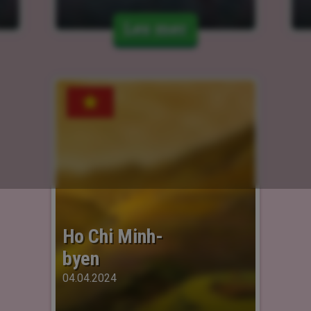
Les mer
Ho Chi Minh-
byen
04.04.2024