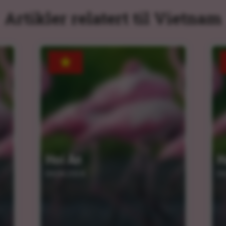
Artikler relatert til Vietnam
Hoi An
H
04.04.2024
04