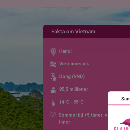
Fakta om Vietnam
Hanoi
Vietnamesisk
Dong (VND)
95,5 millioner
Sam
14°C - 35°C
Sommertid +5 timer, vintertid +6
timer