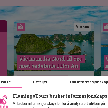
Se kart
Vietnam
Vietnam fra Nord til Sør 
V
med badeferie i Hoi An
m
Anbefalt til sommerferien
tykke
Detaljer
Om informasjonskap
13 netters rundreise i Vietnam med
privat sjåfør
FlamingoTours bruker informasjonskaps
Inkluderer badeferie i Hoi An
Vi bruker informasjonskapsler for å analysere trafikken på
Innenriksfly – ingen primitive nattog