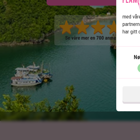
med våre
partner
har gitt
Nø