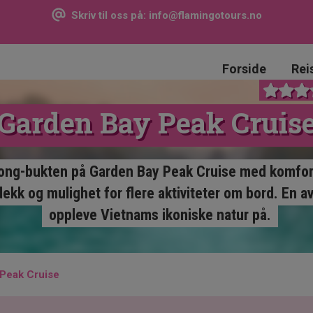
Skriv til oss på:
info@flamingotours.no
Forside
Rei
Garden Bay Peak Cruis
ong-bukten på Garden Bay Peak Cruise med komfort
dekk og mulighet for flere aktiviteter om bord. En 
oppleve Vietnams ikoniske natur på.
Peak Cruise