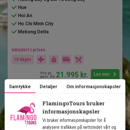
Hue
Hoi An
Ho Chi Minh City
Mekong Delta
Inkludert i prisen
16 dager
21.995
kr.
Pris pr.
Les mer
pers. fra
Samtykke
Detaljer
Om informasjonskapsler
Se kart
Vietnam
FlamingoTours bruker
informasjonskapsler
Vi bruker informasjonskapsler for å
analysere trafikken på nettstedet vårt og