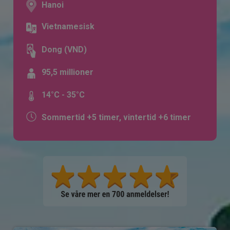
Hanoi
Vietnamesisk
Dong (VND)
95,5 millioner
14°C - 35°C
Sommertid +5 timer, vintertid +6 timer