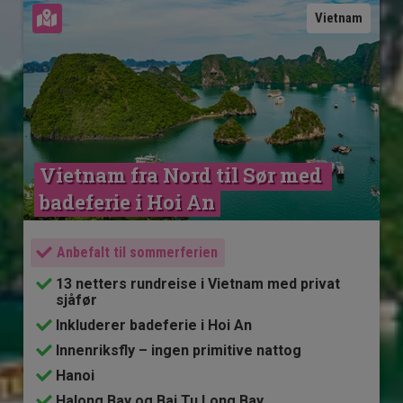
Se kart
Vietnam
Vietnam fra Nord til Sør med 
badeferie i Hoi An
Anbefalt til sommerferien
13 netters rundreise i Vietnam med privat
sjåfør
Inkluderer badeferie i Hoi An
Innenriksfly – ingen primitive nattog
Hanoi
Halong Bay og Bai Tu Long Bay