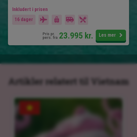
Inkludert i prisen
16 dager
23.995
kr.
Pris pr.
Les mer
pers. fra
Artikler relatert til Vietnam