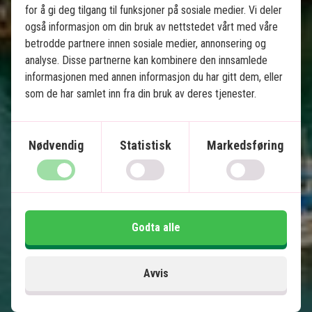
for å gi deg tilgang til funksjoner på sosiale medier. Vi deler
også informasjon om din bruk av nettstedet vårt med våre
betrodde partnere innen sosiale medier, annonsering og
Vietnam fra Nord til Sør med 
analyse. Disse partnerne kan kombinere den innsamlede
badeferie på Phu Quoc
informasjonen med annen informasjon du har gitt dem, eller
som de har samlet inn fra din bruk av deres tjenester.
Anbefalt til vinterferien
10 netter rundreise med sjåfør
Nødvendig
Statistisk
Markedsføring
3 netter badferie på Phu Quoc
Innenlandsfly – Ingen primitive nattog
Hanoi
Halong Bay og Bai Tu Long Bay
Godta alle
Hoi An
Ho Chi Minh City
Mekong Delta
Avvis
Phu Quoc